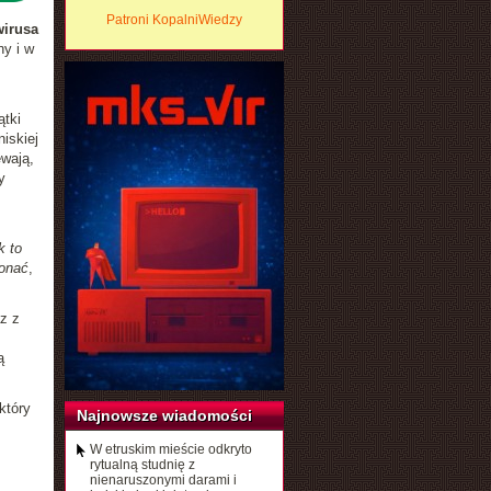
Patroni KopalniWiedzy
wirusa
ny i w
ątki
iskiej
ewają,
y
k to
konać
,
z z
ą
który
Najnowsze wiadomości
W etruskim mieście odkryto
rytualną studnię z
nienaruszonymi darami i