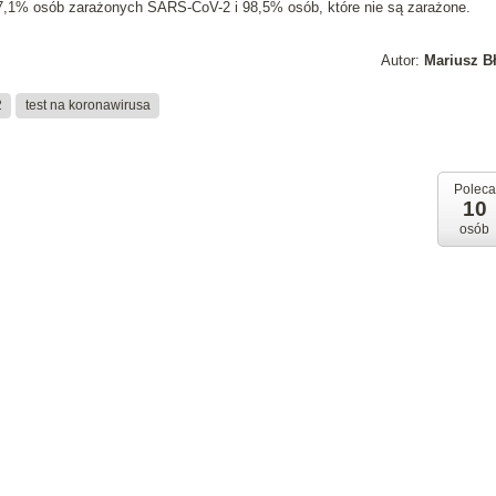
97,1% osób zarażonych SARS-CoV-2 i 98,5% osób, które nie są zarażone.
Autor:
Mariusz B
2
test na koronawirusa
Poleca
10
osób