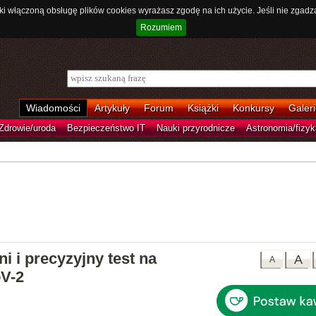
ki włączoną obsługę plików cookies wyrażasz zgodę na ich użycie. Jeśli nie zgadz
Rozumiem
Wiadomości
Artykuły
Forum
Książki
Konkursy
Galeri
Zdrowie/uroda
Bezpieczeństwo IT
Nauki przyrodnicze
Astronomia/fizyk
i i precyzyjny test na
A
A
V-2