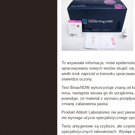
To wspaniała informacja
, mówi epidemiolo
opracowywaniu nowych testów skupić się
wielki krok naprzód w kierunku opracowan
stwierdza uczony.
Test BinaxNOW wykorzystuje znaną od kil
nosa, następnie wsuwa go do urządzenia, 
powoduje, że materiał z wymazu przepływa
zmianę zabarwienia paska.
Produkt Abbott Laboratories nie jest pi
nie wymaga użycia specjalistycznego sprz
Testy antygenowe są szybsze, ale często 
specjalistycznych laboratoriach. Wydaje 