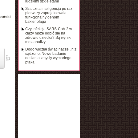
ludzkimi szkieletami
Sztuczna inteligencja po raz
pierwszy zaprojektowała
łoński
funkcjonalny genom
bakteriofaga
Czy infekcja SARS-CoV-2 w
ciąży może odbić się na
zdrowiu dziecka? Są wyniki
metaanalizy
Dodo widział świat inaczej, niż
sądzono. Nowe badanie
odsłania zmysły wymarłego
ptaka