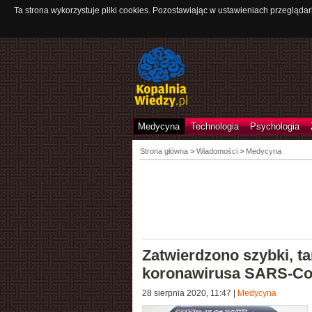
Ta strona wykorzystuje pliki cookies. Pozostawiając w ustawieniach przeglądar
Medycyna
Technologia
Psychologia
Strona główna
>
Wiadomości
>
Medycyna
Zatwierdzono szybki, tan
koronawirusa SARS-Co
28 sierpnia 2020, 11:47
|
Medycyna