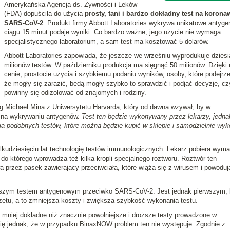
Amerykańska Agencja ds. Żywności i Leków
(FDA) dopuściła do użycia
prosty, tani i bardzo dokładny test na korona
SARS-CoV-2
. Produkt firmy Abbott Laboratories wykrywa unikatowe antyge
ciągu 15 minut podaje wyniki. Co bardzo ważne, jego użycie nie wymaga
specjalistycznego laboratorium, a sam test ma kosztować 5 dolarów.
Abbott Laboratories zapowiada, że jeszcze we wrześniu wyprodukuje dziesi
milionów testów. W październiku produkcja ma sięgnąć 50 milionów. Dzięki n
cenie, prostocie użycia i szybkiemu podaniu wyników, osoby, które podejrz
że mogły się zarazić, będą mogły szybko to sprawdzić i podjąć decyzję, cz
powinny się odizolować od znajomych i rodziny.
g Michael Mina z Uniwersytetu Harvarda, który od dawna wzywał, by w
 na wykrywaniu antygenów.
Test ten będzie wykonywany przez lekarzy, jedna
ia podobnych testów, które można będzie kupić w sklepie i samodzielnie wy
kudziesięciu lat technologię testów immunologicznych. Lekarz pobiera wyma
do którego wprowadza też kilka kropli specjalnego roztworu. Roztwór ten
 przez pasek zawierający przeciwciała, które wiążą się z wirusem i powoduj
erwszym testem antygenowym przeciwko SARS-CoV-2. Jest jednak pierwszym, 
ętu, a to zmniejsza koszty i zwiększa szybkość wykonania testu.
mniej dokładne niż znacznie powolniejsze i droższe testy prowadzone w
się jednak, że w przypadku BinaxNOW problem ten nie występuje. Zgodnie z