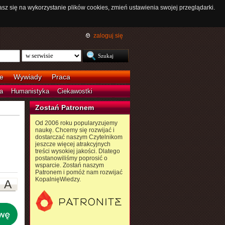
asz się na wykorzystanie plików cookies, zmień ustawienia swojej przeglądarki.
zaloguj się
e
Wywiady
Praca
a
Humanistyka
Ciekawostki
Zostań Patronem
Od 2006 roku popularyzujemy
naukę. Chcemy się rozwijać i
dostarczać naszym Czytelnikom
jeszcze więcej atrakcyjnych
treści wysokiej jakości. Dlatego
postanowiliśmy poprosić o
wsparcie. Zostań naszym
Patronem i pomóż nam rozwijać
KopalnięWiedzy.
A