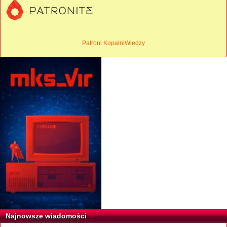
Patroni KopalniWiedzy
Najnowsze wiadomości