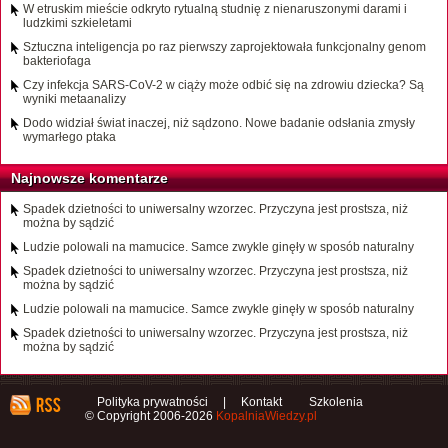
W etruskim mieście odkryto rytualną studnię z nienaruszonymi darami i
ludzkimi szkieletami
Sztuczna inteligencja po raz pierwszy zaprojektowała funkcjonalny genom
bakteriofaga
Czy infekcja SARS-CoV-2 w ciąży może odbić się na zdrowiu dziecka? Są
wyniki metaanalizy
Dodo widział świat inaczej, niż sądzono. Nowe badanie odsłania zmysły
wymarłego ptaka
Najnowsze komentarze
Spadek dzietności to uniwersalny wzorzec. Przyczyna jest prostsza, niż
można by sądzić
Ludzie polowali na mamucice. Samce zwykle ginęły w sposób naturalny
Spadek dzietności to uniwersalny wzorzec. Przyczyna jest prostsza, niż
można by sądzić
Ludzie polowali na mamucice. Samce zwykle ginęły w sposób naturalny
Spadek dzietności to uniwersalny wzorzec. Przyczyna jest prostsza, niż
można by sądzić
Polityka prywatności
|
Kontakt
Szkolenia
© Copyright 2006-2026
KopalniaWiedzy.pl