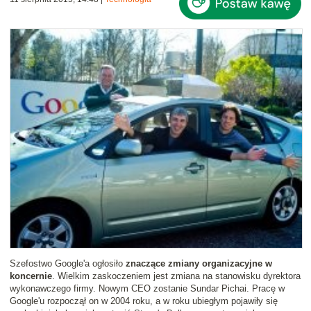
Szefostwo Google'a ogłosiło
znaczące zmiany organizacyjne w
koncernie
. Wielkim zaskoczeniem jest zmiana na stanowisku dyrektora
wykonawczego firmy. Nowym CEO zostanie Sundar Pichai. Pracę w
Google'u rozpoczął on w 2004 roku, a w roku ubiegłym pojawiły się