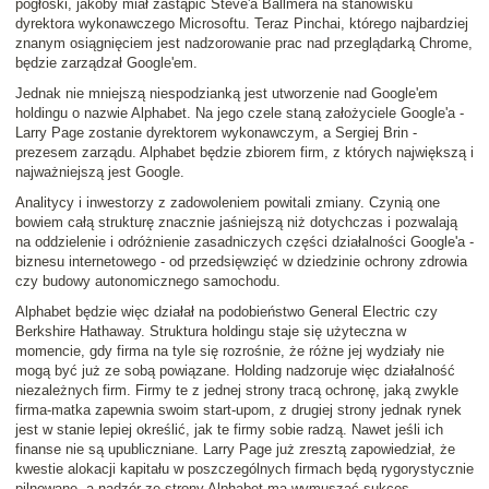
pogłoski, jakoby miał zastąpić Steve'a Ballmera na stanowisku
dyrektora wykonawczego Microsoftu. Teraz Pinchai, którego najbardziej
znanym osiągnięciem jest nadzorowanie prac nad przeglądarką Chrome,
będzie zarządzał Google'em.
Jednak nie mniejszą niespodzianką jest utworzenie nad Google'em
holdingu o nazwie Alphabet. Na jego czele staną założyciele Google'a -
Larry Page zostanie dyrektorem wykonawczym, a Sergiej Brin -
prezesem zarządu. Alphabet będzie zbiorem firm, z których największą i
najważniejszą jest Google.
Analitycy i inwestorzy z zadowoleniem powitali zmiany. Czynią one
bowiem całą strukturę znacznie jaśniejszą niż dotychczas i pozwalają
na oddzielenie i odróżnienie zasadniczych części działalności Google'a -
biznesu internetowego - od przedsięwzięć w dziedzinie ochrony zdrowia
czy budowy autonomicznego samochodu.
Alphabet będzie więc działał na podobieństwo General Electric czy
Berkshire Hathaway. Struktura holdingu staje się użyteczna w
momencie, gdy firma na tyle się rozrośnie, że różne jej wydziały nie
mogą być już ze sobą powiązane. Holding nadzoruje więc działalność
niezależnych firm. Firmy te z jednej strony tracą ochronę, jaką zwykle
firma-matka zapewnia swoim start-upom, z drugiej strony jednak rynek
jest w stanie lepiej określić, jak te firmy sobie radzą. Nawet jeśli ich
finanse nie są upubliczniane. Larry Page już zresztą zapowiedział, że
kwestie alokacji kapitału w poszczególnych firmach będą rygorystycznie
pilnowane, a nadzór ze strony Alphabet ma wymuszać sukces