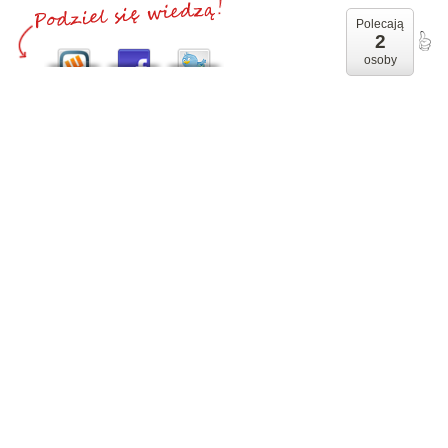
Polecają
2
osoby