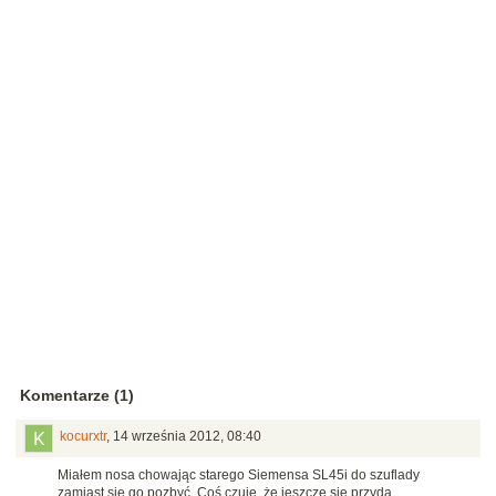
Komentarze (1)
kocurxtr
,
14 września 2012, 08:40
Miałem nosa chowając starego Siemensa SL45i do szuflady
zamiast się go pozbyć. Coś czuję, że jeszcze się przyda...