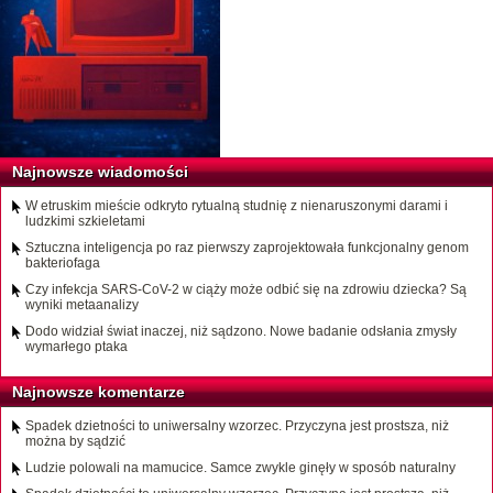
Najnowsze wiadomości
W etruskim mieście odkryto rytualną studnię z nienaruszonymi darami i
ludzkimi szkieletami
Sztuczna inteligencja po raz pierwszy zaprojektowała funkcjonalny genom
bakteriofaga
Czy infekcja SARS-CoV-2 w ciąży może odbić się na zdrowiu dziecka? Są
wyniki metaanalizy
Dodo widział świat inaczej, niż sądzono. Nowe badanie odsłania zmysły
wymarłego ptaka
Najnowsze komentarze
Spadek dzietności to uniwersalny wzorzec. Przyczyna jest prostsza, niż
można by sądzić
Ludzie polowali na mamucice. Samce zwykle ginęły w sposób naturalny