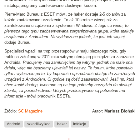
instalują programy zainfekowane złośliwym kodem.
Pierre-Marc Bureau z ESET mówi, że haker dostaje 2-5 dolarów za
każde zaatakowane urządzenie. To aż 10-krotnie więcej niż za
zainfekowanie urządzenia z systemem Windows.
Z tego co wiem, to
pierwsza tego typu zaobserwowana zorganizowana grupa, która atakuje
urządzenia z Androidem. Niewykluczone jednak, że jest ich więcej
-
dodaje Bureau.
Specjaliści wpadli na trop przestępców w maju bieżącego roku, gdy
trafili na założoną w 2011 roku witrynę oferującą pieniądze za zarażanie
Androida.
Pracujemy nad zamknięciem tej witryny, jednak na razie ona
działa, więc nie będziemy ujawniali jej nazwy. To forum, które powstało
tylko i wyłącznie po to, by kupować i sprzedawać dostęp do zarażonych
urządzeń z Androidem. Ci goście są dość zaawansowani. Jeśli np. ktoś
chce kupić dostęp, tworzone są na jego potrzeby narzędzia do obsługi
klienta, za pośrednictwem których przekazywane są potrzebne mu
informacje
- mówi pracownik ESETa.
Źródło:
SC Magazine
Autor:
Mariusz Błoński
Android
szkodliwy kod
haker
infekcja