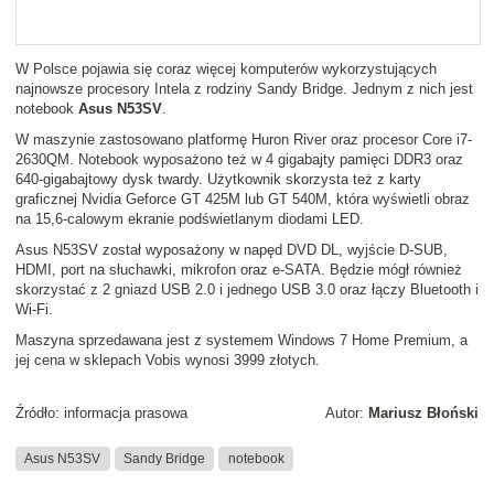
W Polsce pojawia się coraz więcej komputerów wykorzystujących
najnowsze procesory Intela z rodziny Sandy Bridge. Jednym z nich jest
notebook
Asus N53SV
.
W maszynie zastosowano platformę Huron River oraz procesor Core i7-
2630QM. Notebook wyposażono też w 4 gigabajty pamięci DDR3 oraz
640-gigabajtowy dysk twardy. Użytkownik skorzysta też z karty
graficznej Nvidia Geforce GT 425M lub GT 540M, która wyświetli obraz
na 15,6-calowym ekranie podświetlanym diodami LED.
Asus N53SV został wyposażony w napęd DVD DL, wyjście D-SUB,
HDMI, port na słuchawki, mikrofon oraz e-SATA. Będzie mógł również
skorzystać z 2 gniazd USB 2.0 i jednego USB 3.0 oraz łączy Bluetooth i
Wi-Fi.
Maszyna sprzedawana jest z systemem Windows 7 Home Premium, a
jej cena w sklepach Vobis wynosi 3999 złotych.
Źródło: informacja prasowa
Autor:
Mariusz Błoński
Asus N53SV
Sandy Bridge
notebook