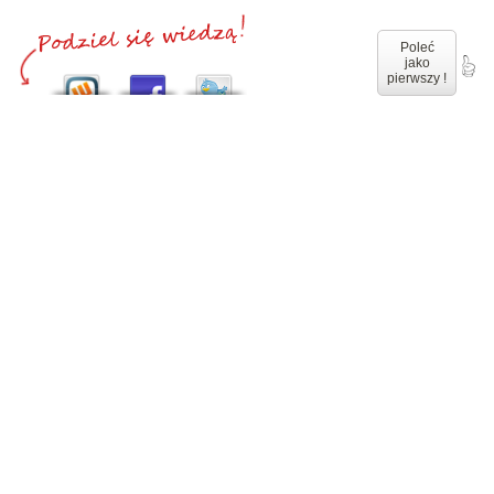
Poleć
jako
pierwszy !