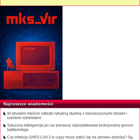
Najnowsze wiadomości
W etruskim mieście odkryto rytualną studnię z nienaruszonymi darami i
ludzkimi szkieletami
Sztuczna inteligencja po raz pierwszy zaprojektowała funkcjonalny genom
bakteriofaga
Czy infekcja SARS-CoV-2 w ciąży może odbić się na zdrowiu dziecka? Są