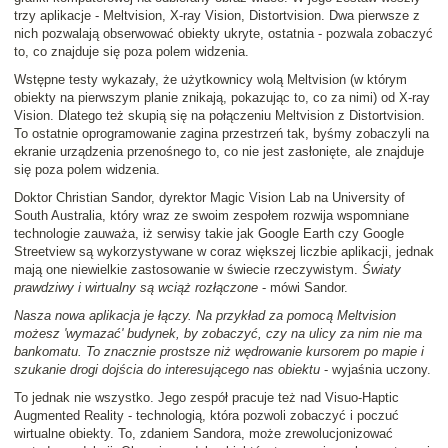
trzy aplikacje - Meltvision, X-ray Vision, Distortvision. Dwa pierwsze z
nich pozwalają obserwować obiekty ukryte, ostatnia - pozwala zobaczyć
to, co znajduje się poza polem widzenia.
Wstępne testy wykazały, że użytkownicy wolą Meltvision (w którym
obiekty na pierwszym planie znikają, pokazując to, co za nimi) od X-ray
Vision. Dlatego też skupią się na połączeniu Meltvision z Distortvision.
To ostatnie oprogramowanie zagina przestrzeń tak, byśmy zobaczyli na
ekranie urządzenia przenośnego to, co nie jest zasłonięte, ale znajduje
się poza polem widzenia.
Doktor Christian Sandor, dyrektor Magic Vision Lab na University of
South Australia, który wraz ze swoim zespołem rozwija wspomniane
technologie zauważa, iż serwisy takie jak Google Earth czy Google
Streetview są wykorzystywane w coraz większej liczbie aplikacji, jednak
mają one niewielkie zastosowanie w świecie rzeczywistym.
Światy
prawdziwy i wirtualny są wciąż rozłączone
- mówi Sandor.
Nasza nowa aplikacja je łączy. Na przykład za pomocą Meltvision
możesz 'wymazać' budynek, by zobaczyć, czy na ulicy za nim nie ma
bankomatu. To znacznie prostsze niż wędrowanie kursorem po mapie i
szukanie drogi dojścia do interesującego nas obiektu
- wyjaśnia uczony.
To jednak nie wszystko. Jego zespół pracuje też nad Visuo-Haptic
Augmented Reality - technologią, która pozwoli zobaczyć i poczuć
wirtualne obiekty. To, zdaniem Sandora, może zrewolucjonizować