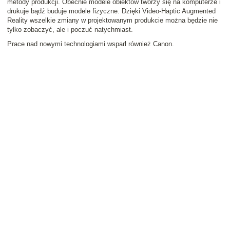
metody produkcji. Obecnie modele obiektów tworzy się na komputerze i
drukuje bądź buduje modele fizyczne. Dzięki Video-Haptic Augmented
Reality wszelkie zmiany w projektowanym produkcie można będzie nie
tylko zobaczyć, ale i poczuć natychmiast.
Prace nad nowymi technologiami wsparł również Canon.