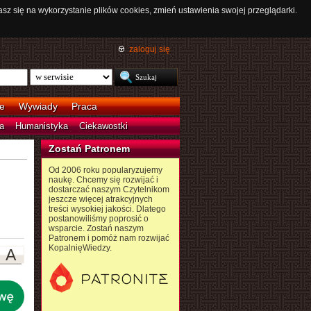
asz się na wykorzystanie plików cookies, zmień ustawienia swojej przeglądarki.
zaloguj się
e
Wywiady
Praca
a
Humanistyka
Ciekawostki
Zostań Patronem
Od 2006 roku popularyzujemy
naukę. Chcemy się rozwijać i
dostarczać naszym Czytelnikom
jeszcze więcej atrakcyjnych
treści wysokiej jakości. Dlatego
postanowiliśmy poprosić o
wsparcie. Zostań naszym
Patronem i pomóż nam rozwijać
KopalnięWiedzy.
A