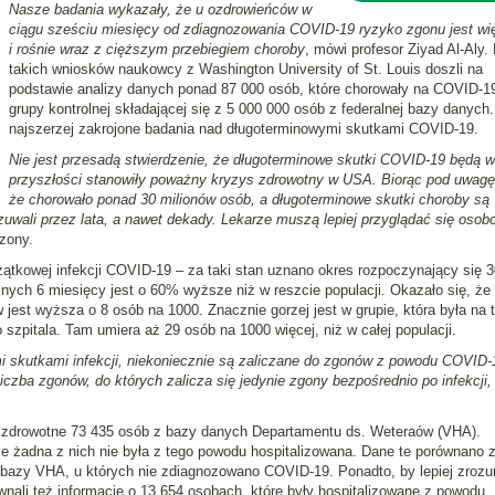
Nasze badania wykazały, że u ozdrowieńców w
ciągu sześciu miesięcy od zdiagnozowania COVID-19 ryzyko zgonu jest wi
i rośnie wraz z cięższym przebiegiem choroby
, mówi profesor Ziyad Al-Aly.
takich wniosków naukowcy z Washington University of St. Louis doszli na
podstawie analizy danych ponad 87 000 osób, które chorowały na COVID-19
grupy kontrolnej składającej się z 5 000 000 osób z federalnej bazy danych.
najszerzej zakrojone badania nad długoterminowymi skutkami COVID-19.
Nie jest przesadą stwierdzenie, że długoterminowe skutki COVID-19 będą w
przyszłości stanowiły poważny kryzys zdrowotny w USA. Biorąc pod uwagę 
że chorowało ponad 30 milionów osób, a długoterminowe skutki choroby są
wali przez lata, a nawet dekady. Lekarze muszą lepiej przyglądać się osob
zony.
ątkowej infekcji COVID-19 – za taki stan uznano okres rozpoczynający się 3
jnych 6 miesięcy jest o 60% wyższe niż w reszcie populacji. Okazało się, że
est wyższa o 8 osób na 1000. Znacznie gorzej jest w grupie, która była na t
 szpitala. Tam umiera aż 29 osób na 1000 więcej, niż w całej populacji.
skutkami infekcji, niekoniecznie są zaliczane do zgonów z powodu COVID-
czba zgonów, do których zalicza się jedynie zgony bezpośrednio po infekcji, 
 zdrowotne 73 435 osób z bazy danych Departamentu ds. Weteraów (VHA).
e żadna z nich nie była z tego powodu hospitalizowana. Dane te porównano 
z bazy VHA, u których nie zdiagnozowano COVID-19. Ponadto, by lepiej zroz
ali też informacje o 13 654 osobach, które były hospitalizowane z powodu