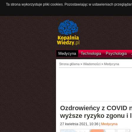
Ta strona wykorzystuje pliki cookies. Pozostawiając w ustawieniach przeglądar
Medycyna
Technologia
Psychologia
Strona główna
>
Wiadomości
>
Medycyna
Ozdrowieńcy z COVID n
wyższe ryzyko zgonu i 
27 kwietnia 2021, 10:36
|
Medycyna