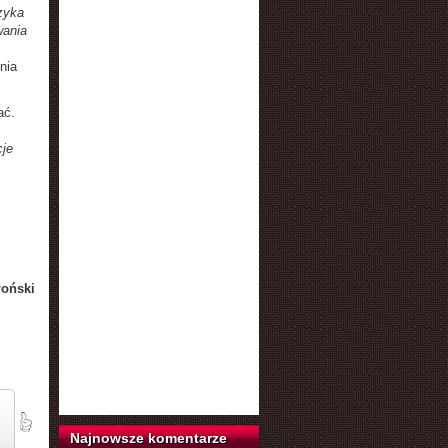
zyka
wania
nia
ać.
cje
łoński
Najnowsze komentarze