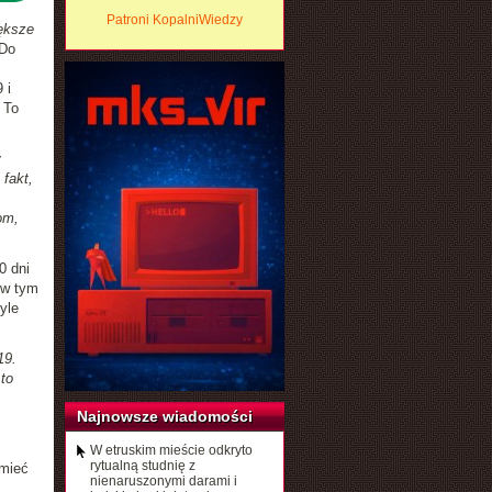
Patroni KopalniWiedzy
ększe
 Do
 i
 To
fakt,
om,
0 dni
 w tym
yle
19.
to
Najnowsze wiadomości
z
W etruskim mieście odkryto
rytualną studnię z
umieć
nienaruszonymi darami i