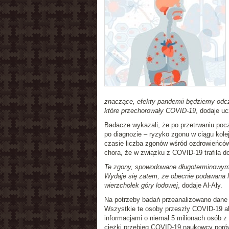
znaczące, efekty pandemii będziemy odczu
które przechorowały COVID-19
, dodaje uc
Badacze wykazali, że po przetrwaniu pocz
po diagnozie – ryzyko zgonu w ciągu kole
czasie liczba zgonów wśród ozdrowieńców j
chora, że w związku z COVID-19 trafiła do
Te zgony, spowodowane długoterminowymi 
Wydaje się zatem, że obecnie podawana li
wierzchołek góry lodowej
, dodaje Al-Aly.
Na potrzeby badań przeanalizowano dane
Wszystkie te osoby przeszły COVID-19 al
informacjami o niemal 5 milionach osób 
ciężki przebieg COVID-19 naukowcy porówn