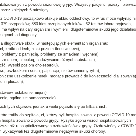
italizowanych z powodu sezonowej grypy. Wszyscy pacjenci przeżyli pierws
e przez kolejnych 6 miesięcy.
 iż COVID-19 początkowo atakuje układ oddechowy, to wirus może wpłynąć n
 379 przypadków, 380 klas przepisanych leków i 62 testów laboratoryjnych,
a wpływ na cały organizm i wymienili długoterminowe skutki jego działalnoś
esiącach od diagnozy.
ia długotrwałe skutki w następujących elementach organizmu:
, krótki oddech, niski poziom tlenu we krwi),
, problemy z pamięcią, problemy ze smakiem i węchem),
 ze snem, niepokój, nadużywanie różnych substancji),
ość, wysoki poziom cholesterolu),
we, uszkodzenia serca, palpitacje, nierównomierny rytm),
roniczne uszkodzenie nerek, mogące prowadzić do konieczności dializowania)
h i płucach),
stawów, osłabienie mięśni),
enie, ogólne złe samopoczucie).
h tych objawów, jednak u wielu pojawiło się po kilka z nich.
e trafiły do szpitala, ci, którzy byli hospitalizowani z powodu COVID-19 radz
ch hospitalizowano z powodu grypy. Ryzyko zgonu wśród hospitalizowanych
sze niż u hospitalizowanych ozdrowieńców z grypy. Ozdrowieńcy z COVID-
wykazywali też długoterminowe negatywne skutki choroby.