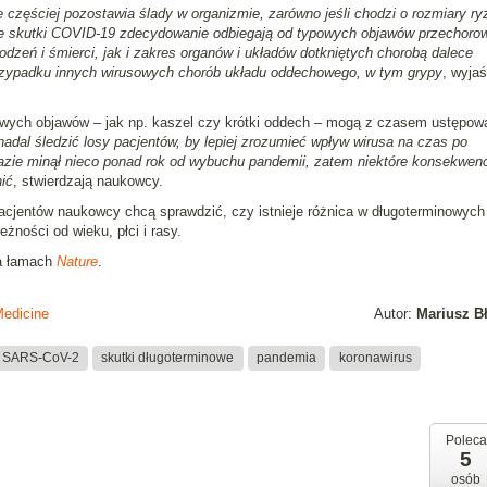
częściej pozostawia ślady w organizmie, zarówno jeśli chodzi o rozmiary ry
owe skutki COVID-19 zdecydowanie odbiegają od typowych objawów przechoro
zeń i śmierci, jak i zakres organów i układów dotkniętych chorobą dalece
rzypadku innych wirusowych chorób układu oddechowego, w tym grypy
, wyjaś
nowych objawów – jak np. kaszel czy krótki oddech – mogą z czasem ustępow
adal śledzić losy pacjentów, by lepiej zrozumieć wpływ wirusa na czas po
razie minął nieco ponad rok od wybuchu pandemii, zatem niektóre konsekwen
ić
, stwierdzają naukowcy.
acjentów naukowcy chcą sprawdzić, czy istnieje różnica w długoterminowych
ności od wieku, płci i rasy.
na łamach
Nature
.
Medicine
Autor:
Mariusz B
SARS-CoV-2
skutki długoterminowe
pandemia
koronawirus
Poleca
5
osób