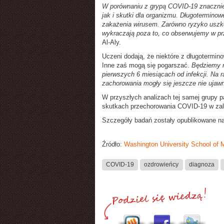
W porównaniu z grypą COVID-19 znacznie 
jak i skutki dla organizmu. Długotermin
zakażenia wirusem. Zarówno ryzyko uszkod
wykraczają poza to, co obserwujemy w p
Al-Aly.
Uczeni dodają, że niektóre z długotermi
Inne zaś mogą się pogarszać.
Będziemy n
pierwszych 6 miesiącach od infekcji. Na 
zachorowania mogły się jeszcze nie ujawn
W przyszłych analizach tej samej grupy p
skutkach przechorowania COVID-19 w zależ
Szczegóły badań zostały opublikowane 
Źródło:
Washington University School of 
COVID-19
ozdrowieńcy
diagnoza