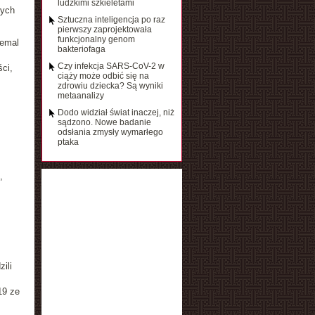
ludzkimi szkieletami
zych
Sztuczna inteligencja po raz
pierwszy zaprojektowała
funkcjonalny genom
iemal
bakteriofaga
Czy infekcja SARS-CoV-2 w
ci,
ciąży może odbić się na
zdrowiu dziecka? Są wyniki
metaanalizy
Dodo widział świat inaczej, niż
sądzono. Nowe badanie
odsłania zmysły wymarłego
ptaka
,
ili
19 ze