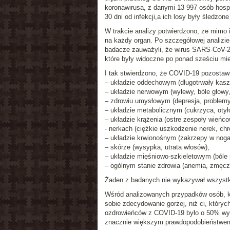
koronawirusa, z danymi 13 997 osób hosp
30 dni od infekcji,a ich losy były śledzon
W trakcie analizy potwierdzono, że mimo
na każdy organ. Po szczegółowej analizie
badacze zauważyli, że wirus SARS-CoV-2 m
które były widoczne po ponad sześciu mi
I tak stwierdzono, że COVID-19 pozostaw
– układzie oddechowym (długotrwały kaszel
– układzie nerwowym (wylewy, bóle głowy
– zdrowiu umysłowym (depresja, problemy
– układzie metabolicznym (cukrzyca, otył
– układzie krążenia (ostre zespoły wieńco
- nerkach (ciężkie uszkodzenie nerek, ch
– układzie krwionośnym (zakrzepy w nogac
– skórze (wysypka, utrata włosów),
– układzie mięśniowo-szkieletowym (bóle 
– ogólnym stanie zdrowia (anemia, zmęcz
Żaden z badanych nie wykazywał wszystkic
Wśród analizowanych przypadków osób, któr
sobie zdecydowanie gorzej, niż ci, który
ozdrowieńców z COVID-19 było o 50% wyż
znacznie większym prawdopodobieństwem 