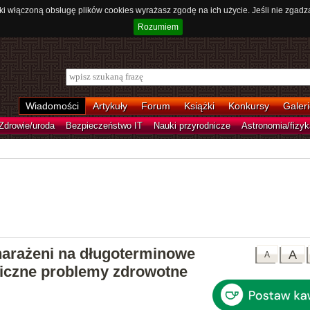
ki włączoną obsługę plików cookies wyrażasz zgodę na ich użycie. Jeśli nie zgadz
Rozumiem
Wiadomości
Artykuły
Forum
Książki
Konkursy
Galeri
Zdrowie/uroda
Bezpieczeństwo IT
Nauki przyrodnicze
Astronomia/fizyk
arażeni na długoterminowe
A
A
liczne problemy zdrowotne