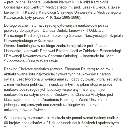
– prof. Michał Tendera, wieloletni kierownik III Kliniki Kardiologii
Górnośląskiego Centrum Medycznego im. prof. Leszka Gieca, a także
kierownik III Katedry Kardiologii Śląskiego Uniwersytetu Medycznego w
Katowicach, były prezes PTK (lata 1995-1998).
Do tegorocznej listy najczęściej cytowanych naukowców po raz
pierwszy dołączył prof. Dariusz Dudek, kierownik II Oddziału
Klinicznego Kardiologii oraz Interwencji Sercowo-Naczyniowych Szpitala
Uniwersyteckiego w Krakowie.
Oprócz kardiologów w rankingu znalazła się także prof. Jolanta
Lissowska, kierownik Pracowni Epidemiologii w Zakładzie Epidemiologii
i Prewencji Nowotworów w Centrum Onkologii – Instytucie im. Marii
Skłodowskiej-Curie w Warszawie.
Ranking Clarivate Analytics (dawniej Thomson Reuters) to co roku
aktualizowana lista najczęściej cytowanych naukowców z całego
świata. Jest tworzona w wyniku analizy liczby cytowań, która jest jedną
z miar wartości publikacji i świadczy o tym, w jakim stopniu prace
naukowe poszczególnych badaczy wspierają i inspirują innych
naukowców na całym świecie. Zestawienie Clarivate Analytics jest
kluczowym elementem Academic Ranking of World Universities,
jednego z najstarszych corocznych rankingów najlepszych
uniwersytetów na świecie.
W tegorocznym zestawienie znalazło się ponad sześć tysięcy osób z
60 krajów, specjalistów w 21 dziedzinach nauk ścisłych i społecznych.