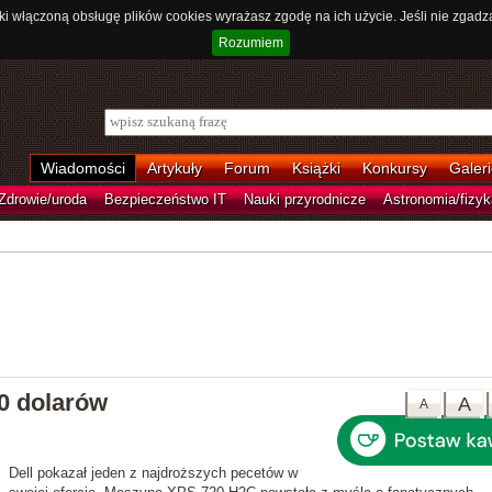
ki włączoną obsługę plików cookies wyrażasz zgodę na ich użycie. Jeśli nie zgadz
Rozumiem
Wiadomości
Artykuły
Forum
Książki
Konkursy
Galeri
Zdrowie/uroda
Bezpieczeństwo IT
Nauki przyrodnicze
Astronomia/fizyk
00 dolarów
A
A
Dell pokazał jeden z najdroższych pecetów w