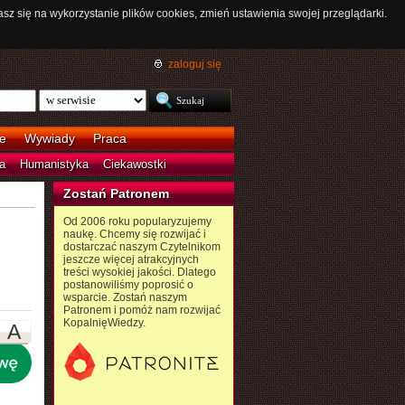
asz się na wykorzystanie plików cookies, zmień ustawienia swojej przeglądarki.
zaloguj się
e
Wywiady
Praca
a
Humanistyka
Ciekawostki
Zostań Patronem
Od 2006 roku popularyzujemy
naukę. Chcemy się rozwijać i
dostarczać naszym Czytelnikom
jeszcze więcej atrakcyjnych
treści wysokiej jakości. Dlatego
postanowiliśmy poprosić o
wsparcie. Zostań naszym
Patronem i pomóż nam rozwijać
KopalnięWiedzy.
A