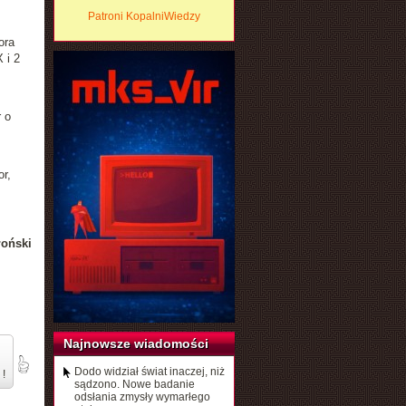
Patroni KopalniWiedzy
ora
 i 2
 o
r,
łoński
Najnowsze wiadomości
Dodo widział świat inaczej, niż
 !
sądzono. Nowe badanie
odsłania zmysły wymarłego