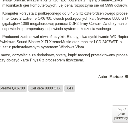
swojej ofercie. Maszyna
XPS 720 H2C
powstała z myślą o fanatycznych
miłośnikach gier komputerowych. Jej cena rozpoczyna się od 5999 dolarów.
Komputer korzysta z podkręconego do 3,46 GHz czterordzeniowego proces
Intel Core 2 Extreme QX6700, dwóch podkręconych kart GeForce 8800 GTX
gigabajtów 1066-megahercowej pamięci DDR2 firmy Corsair. Za utrzymanie
odpowiedniej temperatury odpowiada system chłodzenia wodnego.
Producent zastosował również czytnik Blu-ray, dwa dyski twarde WD Raptor
 dźwiękową Sound Blaster X-Fi XtremeMusic oraz monitor LCD 2407WFP o
y jest z preinstalowanym systemem Windows Vista.
i może, oczywiście za dodatkową opłatą, kupić mocnej przetaktowany proceso
czy dołożyć kartę PhysX z procesorem fizycznym.
Autor:
Mariusz B
Extreme QX6700
GeForce 8800 GTX
X-Fi
Poleć
jako
pierwszy