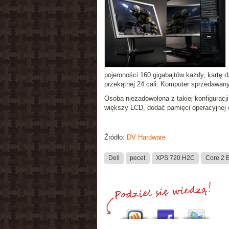
pojemności 160 gigabajtów każdy, kartę
przekątnej 24 cali. Komputer sprzedawan
Osoba niezadowolona z takiej konfiguracj
większy LCD, dodać pamięci operacyjnej 
Źródło:
DV Hardware
Dell
pecet
XPS 720 H2C
Core 2 