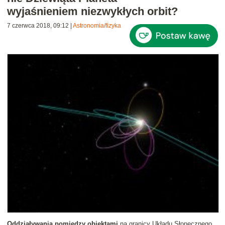
wyjaśnieniem niezwykłych orbit?
7 czerwca 2018, 09:12
|
Astronomia/fizyka
Oddziaływania pomiędzy obiektami
na granicy Układu Słonecznego,