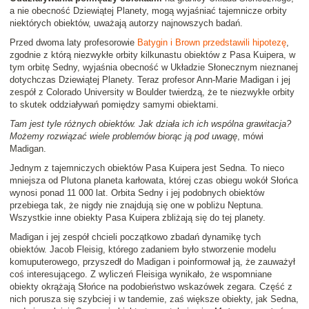
a nie obecność Dziewiątej Planety, mogą wyjaśniać tajemnicze orbity
niektórych obiektów, uważają autorzy najnowszych badań.
Przed dwoma laty profesorowie
Batygin i Brown przedstawili hipotezę
,
zgodnie z którą niezwykłe orbity kilkunastu obiektów z Pasa Kuipera, w
tym orbitę Sedny, wyjaśnia obecność w Układzie Słonecznym nieznanej
dotychczas Dziewiątej Planety. Teraz profesor Ann-Marie Madigan i jej
zespół z Colorado University w Boulder twierdzą, że te niezwykłe orbity
to skutek oddziaływań pomiędzy samymi obiektami.
Tam jest tyle różnych obiektów. Jak działa ich ich wspólna grawitacja?
Możemy rozwiązać wiele problemów biorąc ją pod uwagę
, mówi
Madigan.
Jednym z tajemniczych obiektów Pasa Kuipera jest Sedna. To nieco
mniejsza od Plutona planeta karłowata, której czas obiegu wokół Słońca
wynosi ponad 11 000 lat. Orbita Sedny i jej podobnych obiektów
przebiega tak, że nigdy nie znajdują się one w pobliżu Neptuna.
Wszystkie inne obiekty Pasa Kuipera zbliżają się do tej planety.
Madigan i jej zespół chcieli początkowo zbadań dynamikę tych
obiektów. Jacob Fleisig, którego zadaniem było stworzenie modelu
komuputerowego, przyszedł do Madigan i poinformował ją, że zauważył
coś interesującego. Z wyliczeń Fleisiga wynikało, że wspomniane
obiekty okrążają Słońce na podobieństwo wskazówek zegara. Część z
nich porusza się szybciej i w tandemie, zaś większe obiekty, jak Sedna,