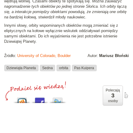
wędrują wolniej. Czasami obiekty te spotykają się.
Można zauważyć
nagromadzenie tych obiektów po jednej stronie Słońca. Ich orbity łączą
się, a interakcje pomiędzy obiektami powodują, że zmieniają one orbitę
na bardziej kołową
, stwierdził młody naukowiec.
Innymi słowy, orbity wspominanych obiektów mogą zmieniać się z
eliptycznych na kołowe wyłącznie wskutek oddziaływań pomiędzy
samymi obiektami. Do ich wyjaśnienia nie jest potrzebne istnienie
Dziewiątej Planety.
Źródło:
University of Colorado, Boulder
Autor:
Mariusz Błoński
Dziewiąta Planeta
Sedna
orbita
Pas Kuipera
Polecają
3
osoby