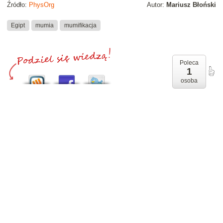
Źródło:
PhysOrg
Autor:
Mariusz Błoński
Egipt
mumia
mumifikacja
Poleca
1
osoba