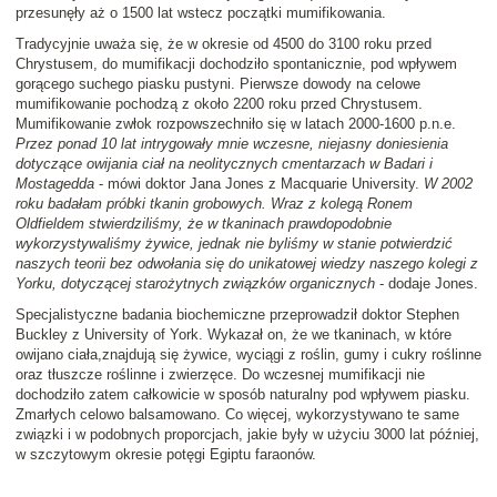
przesunęły aż o 1500 lat wstecz początki mumifikowania.
Tradycyjnie uważa się, że w okresie od 4500 do 3100 roku przed
Chrystusem, do mumifikacji dochodziło spontanicznie, pod wpływem
gorącego suchego piasku pustyni. Pierwsze dowody na celowe
mumifikowanie pochodzą z około 2200 roku przed Chrystusem.
Mumifikowanie zwłok rozpowszechniło się w latach 2000-1600 p.n.e.
Przez ponad 10 lat intrygowały mnie wczesne, niejasny doniesienia
dotyczące owijania ciał na neolitycznych cmentarzach w Badari i
Mostagedda
- mówi doktor Jana Jones z Macquarie University.
W 2002
roku badałam próbki tkanin grobowych. Wraz z kolegą Ronem
Oldfieldem stwierdziliśmy, że w tkaninach prawdopodobnie
wykorzystywaliśmy żywice, jednak nie byliśmy w stanie potwierdzić
naszych teorii bez odwołania się do unikatowej wiedzy naszego kolegi z
Yorku, dotyczącej starożytnych związków organicznych
- dodaje Jones.
Specjalistyczne badania biochemiczne przeprowadził doktor Stephen
Buckley z University of York. Wykazał on, że we tkaninach, w które
owijano ciała,znajdują się żywice, wyciągi z roślin, gumy i cukry roślinne
oraz tłuszcze roślinne i zwierzęce. Do wczesnej mumifikacji nie
dochodziło zatem całkowicie w sposób naturalny pod wpływem piasku.
Zmarłych celowo balsamowano. Co więcej, wykorzystywano te same
związki i w podobnych proporcjach, jakie były w użyciu 3000 lat później,
w szczytowym okresie potęgi Egiptu faraonów.