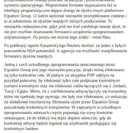
systemu operacyjnego. Wspomniane firmware wyposażono też w
interfejsy programistyczne dające dostęp do dysku innym platformom
Equation Group.
Ci ludzie wykonali niezwykle skomplikowane zadanie i
to w odniesieniu do dysków twardych różnych producentów. To
niezwykle niebezpieczne, gdyż jeśli ten kod zainfekuje twardy dysk, to
nie jest możliwe skanowanie firmware'u urządzenia oprogramowaniem
antywirusowym. Po prostu nie można tego zrobić
- mówi Raiu.
Po publikacji raportu Kaspersky'ego Reuters doniósł, że jeden z byłych
pracowników NSA potwierdził, iż agencja ma możliwość modyfikowania
firmware'u dysków twardych.
Jedną z cech szkodliwego oprogramowania opracowanego przez
Equation Group jest jego niezwykła precyzja, dzięki której infekowane
są tylko konkretne cele. W jednym ze skryptów PHP odkryto na
przykład polecenie, by infekować tylko cele podpisane konkretnymi
sumami kontrolnymi oraz nie infekować celów łączących się z Jordanii,
Turcji i Egiptu. Mimo, że z zainfekowaną witryną łączyły się komputery,
które nie spełniały tego wymogu, nie były one infekowane, co wskazuje,
że dodatkowe mechanizmy filtrowania użyte przez Equation Group
poszukiwały konkretnych komputerów. W zapisanych w szkodliwym
oprogramowaniu adresach często pojawiają się sumy kontrolne
wskazujące, że do infekcji ma dojść dopiero wówczas, gdy do
konkretnej witryny będzie logował się użytkownik posługujący się
konkretnym hasłem.