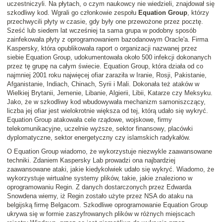
uczestniczyli. Na płytach, o czym naukowcy nie wiedzieli, znajdował się
szkodliwy kod. Wgrali go członkowie zespołu
Equation Group
, którzy
przechwycili płyty w czasie, gdy były one przewożone przez pocztę.
Sześć lub siedem lat wcześniej ta sama grupa w podobny sposób
zainfekowała płyty z oprogramowaniem bazodanowym Oracle'a. Firma
Kaspersky, która opublikowała raport o organizacji nazwanej przez
siebie Equation Group, udokumentowała około 500 infekcji dokonanych
przez tę grupę na całym świecie. Equation Group, która działa od co
najmniej 2001 roku najwięcej ofiar zaraziła w Iranie, Rosji, Pakistanie,
Afganistanie, Indiach, Chinach, Syrii i Mali. Dokonała też ataków w
Wielkiej Brytanii, Jemenie, Libanie, Algierii, Libii, Katarze czy Meksyku.
Jako, że w szkodliwy kod wbudowywała mechanizm samoniszczący,
liczba jej ofiar jest wielokrotnie większa od tej, którą udało się wykryć.
Equation Group atakowała cele rządowe, wojskowe, firmy
telekomunikacyjne, uczelnie wyższe, sektor finansowy, placówki
dyplomatyczne, sektor energetyczny czy islamskich radykałów.
O Equation Group wiadomo, że wykorzystuje niezwykle zaawansowane
techniki. Zdaniem Kaspersky Lab prowadzi ona najbardziej
zaawansowane ataki, jakie kiedykolwiek udało się wykryć. Wiadomo, że
wykorzystuje wirtualne systemy plików, takie, jakie znaleziono w
oprogramowaniu Regin. Z danych dostarczonych przez Edwarda
Snowdena wiemy, iż Regin zostało użyte przez NSA do ataku na
belgijską firmę Belgacom. Szkodliwe oprogramowanie Equation Group
ukrywa się w formie zaszyfrowanych plików w różnych miejscach