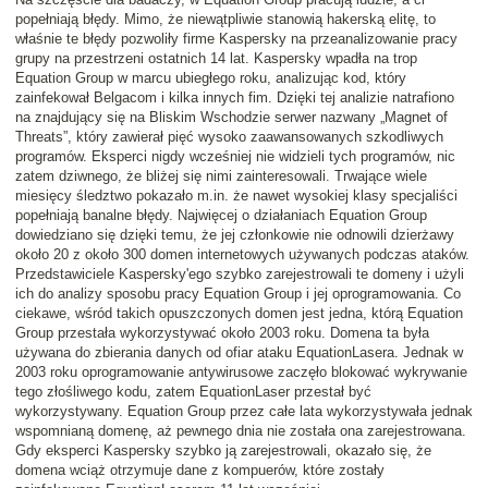
popełniają błędy. Mimo, że niewątpliwie stanowią hakerską elitę, to
właśnie te błędy pozwoliły firme Kaspersky na przeanalizowanie pracy
grupy na przestrzeni ostatnich 14 lat. Kaspersky wpadła na trop
Equation Group w marcu ubiegłego roku, analizując kod, który
zainfekował Belgacom i kilka innych fim. Dzięki tej analizie natrafiono
na znajdujący się na Bliskim Wschodzie serwer nazwany „Magnet of
Threats”, który zawierał pięć wysoko zaawansowanych szkodliwych
programów. Eksperci nigdy wcześniej nie widzieli tych programów, nic
zatem dziwnego, że bliżej się nimi zainteresowali. Trwające wiele
miesięcy śledztwo pokazało m.in. że nawet wysokiej klasy specjaliści
popełniają banalne błędy. Najwięcej o działaniach Equation Group
dowiedziano się dzięki temu, że jej członkowie nie odnowili dzierżawy
około 20 z około 300 domen internetowych używanych podczas ataków.
Przedstawiciele Kaspersky'ego szybko zarejestrowali te domeny i użyli
ich do analizy sposobu pracy Equation Group i jej oprogramowania. Co
ciekawe, wśród takich opuszczonych domen jest jedna, którą Equation
Group przestała wykorzystywać około 2003 roku. Domena ta była
używana do zbierania danych od ofiar ataku EquationLasera. Jednak w
2003 roku oprogramowanie antywirusowe zaczęło blokować wykrywanie
tego złośliwego kodu, zatem EquationLaser przestał być
wykorzystywany. Equation Group przez całe lata wykorzystywała jednak
wspomnianą domenę, aż pewnego dnia nie została ona zarejestrowana.
Gdy eksperci Kaspersky szybko ją zarejestrowali, okazało się, że
domena wciąż otrzymuje dane z kompuerów, które zostały