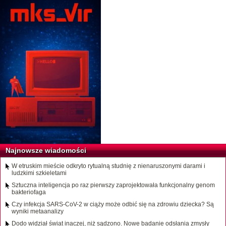
Najnowsze wiadomości
W etruskim mieście odkryto rytualną studnię z nienaruszonymi darami i
ludzkimi szkieletami
Sztuczna inteligencja po raz pierwszy zaprojektowała funkcjonalny genom
bakteriofaga
Czy infekcja SARS-CoV-2 w ciąży może odbić się na zdrowiu dziecka? Są
wyniki metaanalizy
Dodo widział świat inaczej, niż sądzono. Nowe badanie odsłania zmysły