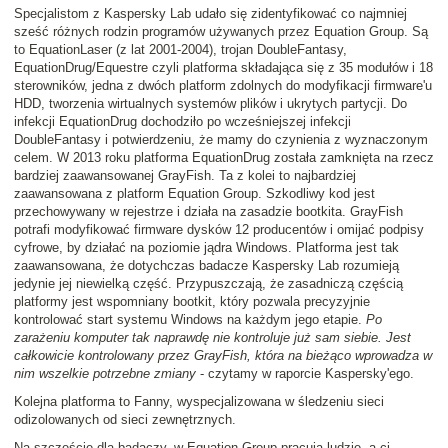
Specjalistom z Kaspersky Lab udało się zidentyfikować co najmniej
sześć różnych rodzin programów używanych przez Equation Group. Są
to EquationLaser (z lat 2001-2004), trojan DoubleFantasy,
EquationDrug/Equestre czyli platforma składająca się z 35 modułów i 18
sterowników, jedna z dwóch platform zdolnych do modyfikacji firmware'u
HDD, tworzenia wirtualnych systemów plików i ukrytych partycji. Do
infekcji EquationDrug dochodziło po wcześniejszej infekcji
DoubleFantasy i potwierdzeniu, że mamy do czynienia z wyznaczonym
celem. W 2013 roku platforma EquationDrug została zamknięta na rzecz
bardziej zaawansowanej GrayFish. Ta z kolei to najbardziej
zaawansowana z platform Equation Group. Szkodliwy kod jest
przechowywany w rejestrze i działa na zasadzie bootkita. GrayFish
potrafi modyfikować firmware dysków 12 producentów i omijać podpisy
cyfrowe, by działać na poziomie jądra Windows. Platforma jest tak
zaawansowana, że dotychczas badacze Kaspersky Lab rozumieją
jedynie jej niewielką część. Przypuszczają, że zasadniczą częścią
platformy jest wspomniany bootkit, który pozwala precyzyjnie
kontrolować start systemu Windows na każdym jego etapie.
Po
zarażeniu komputer tak naprawdę nie kontroluje już sam siebie. Jest
całkowicie kontrolowany przez GrayFish, która na bieżąco wprowadza w
nim wszelkie potrzebne zmiany
- czytamy w raporcie Kaspersky'ego.
Kolejna platforma to Fanny, wyspecjalizowana w śledzeniu sieci
odizolowanych od sieci zewnętrznych.
Na szczęście dla badaczy, w Equation Group pracują ludzie, a ci