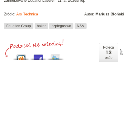
zainfekowane EquationLaserem 11 lat wcześniej.
Źródło:
Ars Technica
Autor:
Mariusz Błoński
Equation Group
haker
szpiegostwo
NSA
Poleca
13
osób