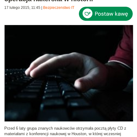
17 lutego 2015, 11:45
|
Bezpieczenstwo IT
Przed 6 laty grupa znanych naukowców otrzymała pocztą płyty CD z
materiałami z konferencji naukowej w Houston, w której wczesniej