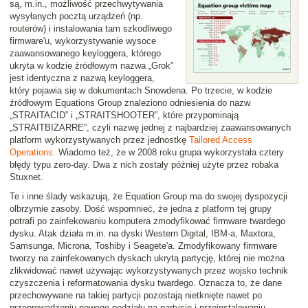
są, m.in., możliwość przechwytywania
wysyłanych pocztą urządzeń (np.
routerów) i instalowania tam szkodliwego
firmware'u, wykorzystywanie wysoce
zaawansowanego keyloggera, którego
ukryta w kodzie źródłowym nazwa „Grok”
jest identyczna z nazwą keyloggera,
który pojawia się w dokumentach Snowdena. Po trzecie, w kodzie
źródłowym Equations Group znaleziono odniesienia do nazw
„STRAITACID” i „STRAITSHOOTER”, które przypominają
„STRAITBIZARRE”, czyli nazwę jednej z najbardziej zaawansowanych
platform wykorzystywanych przez jednostkę
Tailored Access
Operations
. Wiadomo też, że w 2008 roku grupa wykorzystała cztery
błędy typu zero-day. Dwa z nich zostały później użyte przez robaka
Stuxnet.
Te i inne ślady wskazują, że Equation Group ma do swojej dyspozycji
olbrzymie zasoby. Dość wspomnieć, że jedna z platform tej grupy
potrafi po zainfekowaniu komputera zmodyfikować firmware twardego
dysku. Atak działa m.in. na dyski Western Digital, IBM-a, Maxtora,
Samsunga, Microna, Toshiby i Seagete'a. Zmodyfikowany firmware
tworzy na zainfekowanych dyskach ukrytą partycję, której nie można
zlikwidować nawet używając wykorzystywanych przez wojsko technik
czyszczenia i reformatowania dysku twardego. Oznacza to, że dane
przechowywane na takiej partycji pozostają nietknięte nawet po
przeprowadzeniu nowego podziału na partycje i przeinstalowaniu