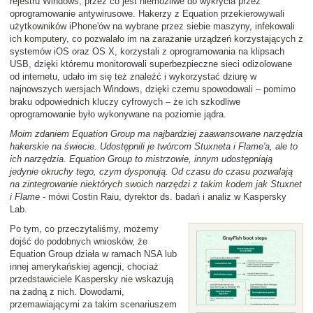
rejestru Windows, przez co jest niemożliwe do wykrycia przez
oprogramowanie antywirusowe. Hakerzy z Equation przekierowywali
użytkowników iPhone'ów na wybrane przez siebie maszyny, infekowali
ich komputery, co pozwalało im na zarażanie urządzeń korzystających z
systemów iOS oraz OS X, korzystali z oprogramowania na klipsach
USB, dzięki któremu monitorowali superbezpieczne sieci odizolowane
od internetu, udało im się też znaleźć i wykorzystać dziurę w
najnowszych wersjach Windows, dzięki czemu spowodowali – pomimo
braku odpowiednich kluczy cyfrowych – że ich szkodliwe
oprogramowanie było wykonywane na poziomie jądra.
Moim zdaniem Equation Group ma najbardziej zaawansowane narzędzia
hakerskie na świecie. Udostępnili je twórcom Stuxneta i Flame'a, ale to
ich narzędzia. Equation Group to mistrzowie, innym udostępniają
jedynie okruchy tego, czym dysponują. Od czasu do czasu pozwalają
na zintegrowanie niektórych swoich narzędzi z takim kodem jak Stuxnet
i Flame
- mówi Costin Raiu, dyrektor ds. badań i analiz w Kaspersky
Lab.
Po tym, co przeczytaliśmy, możemy
dojść do podobnych wniosków, że
Equation Group działa w ramach NSA lub
innej amerykańskiej agencji, chociaż
przedstawiciele Kaspersky nie wskazują
na żadną z nich. Dowodami,
przemawiającymi za takim scenariuszem