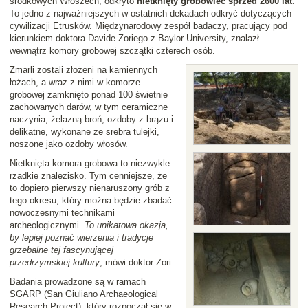
środkowych Włoszech, odkryto
nietknięty grobowiec sprzed 2600 lat
.
To jedno z najważniejszych w ostatnich dekadach odkryć dotyczących
cywilizacji Etrusków. Międzynarodowy zespół badaczy, pracujący pod
kierunkiem doktora Davide Zoriego z Baylor University, znalazł
wewnątrz komory grobowej szczątki czterech osób.
Zmarli zostali złożeni na kamiennych
łożach, a wraz z nimi w komorze
grobowej zamknięto ponad 100 świetnie
zachowanych darów, w tym ceramiczne
naczynia, żelazną broń, ozdoby z brązu i
delikatne, wykonane ze srebra tulejki,
noszone jako ozdoby włosów.
Nietknięta komora grobowa to niezwykle
rzadkie znalezisko. Tym cenniejsze, że
to dopiero pierwszy nienaruszony grób z
tego okresu, który można będzie zbadać
nowoczesnymi technikami
archeologicznymi.
To unikatowa okazja,
by lepiej poznać wierzenia i tradycje
grzebalne tej fascynującej
przedrzymskiej kultury
, mówi doktor Zori.
Badania prowadzone są w ramach
SGARP (San Giuliano Archaeological
Research Project), który rozpoczął się w