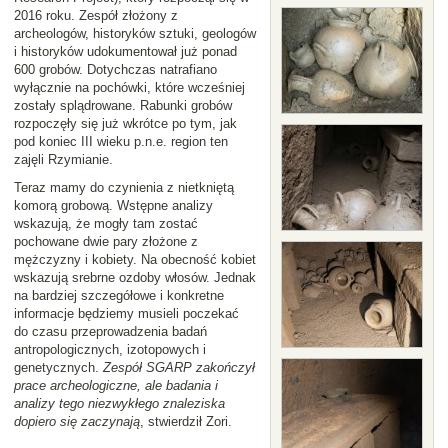
2016 roku. Zespół złożony z
archeologów, historyków sztuki, geologów
i historyków udokumentował już ponad
600 grobów. Dotychczas natrafiano
wyłącznie na pochówki, które wcześniej
zostały splądrowane. Rabunki grobów
rozpoczęły się już wkrótce po tym, jak
pod koniec III wieku p.n.e. region ten
zajęli Rzymianie.
Teraz mamy do czynienia z nietkniętą
komorą grobową. Wstępne analizy
wskazują, że mogły tam zostać
pochowane dwie pary złożone z
mężczyzny i kobiety. Na obecność kobiet
wskazują srebrne ozdoby włosów. Jednak
na bardziej szczegółowe i konkretne
informacje będziemy musieli poczekać
do czasu przeprowadzenia badań
antropologicznych, izotopowych i
genetycznych.
Zespół SGARP zakończył
prace archeologiczne, ale badania i
analizy tego niezwykłego znaleziska
dopiero się zaczynają
, stwierdził Zori.