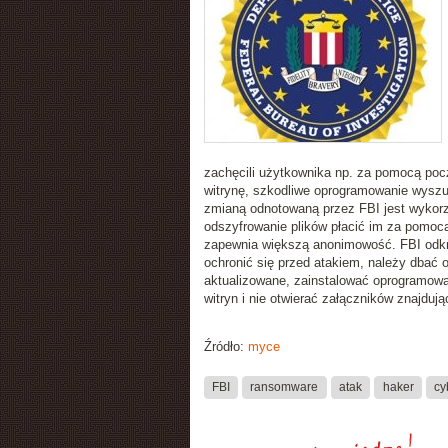
zachęcili użytkownika np. za pomocą pocz
witrynę, szkodliwe oprogramowanie wyszuk
zmianą odnotowaną przez FBI jest wykorzy
odszyfrowanie plików płacić im za pomocą
zapewnia większą anonimowość. FBI odkry
ochronić się przed atakiem, należy dbać o
aktualizowane, zainstalować oprogramowa
witryn i nie otwierać załączników znajduj
Źródło:
myce
FBI
ransomware
atak
haker
cy