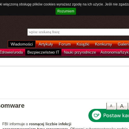
ki włączoną obsługę plików cookies wyrażasz zgodę na ich użycie. Jeśli nie zgadz
Rozumiem
Wiadomości
Artykuły
Forum
Książki
Konkursy
Galeri
Zdrowie/uroda
Bezpieczeństwo IT
Nauki przyrodnicze
Astronomia/fizyk
nsomware
A
A
FBI informuje o
rosnącej liczbie infekcji