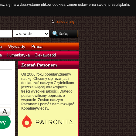
asz się na wykorzystanie plików cookies, zmień ustawienia swojej przeglądarki.
zaloguj się
e
Wywiady
Praca
a
Humanistyka
Ciekawostki
Zostań Patronem
Od 2006 roku popularyzujemy
naukę. Chcemy się rozwijać i
dostarczać naszym Czytelnikom
jeszcze więcej atrakcyjnych
treści wysokiej jakości. Dlatego
postanowiliśmy poprosić o
wsparcie. Zostań naszym
Patronem i pomóż nam rozwijać
KopalnięWiedzy.
A