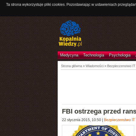
Ta strona wykorzystuje pliki cookies. Pozostawiając w ustawieniach przeglądar
Medycyna
Technologia
Psychologia
Strona główna
>
Wiadomości
>
Bezpieczenstwo IT
FBI ostrzega przed ra
22 stycznia 2015, 10:50
|
Bezpieczenstwo IT