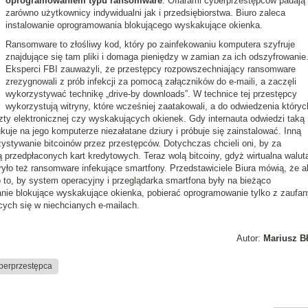
oprogramowaniem typu ransomware
. Ofiarami cyberprzestępców padają
zarówno użytkownicy indywidualni jak i przedsiębiorstwa. Biuro zaleca
instalowanie oprogramowania blokującego wyskakujące okienka.
Ransomware to złośliwy kod, który po zainfekowaniu komputera szyfruje
znajdujące się tam pliki i domaga pieniędzy w zamian za ich odszyfrowanie
Eksperci FBI zauważyli, że przestępcy rozpowszechniający ransomware
zrezygnowali z prób infekcji za pomocą załączników do e-maili, a zaczęli
wykorzystywać technikę „drive-by downloads”. W technice tej przestępcy
wykorzystują witryny, które wcześniej zaatakowali, a do odwiedzenia któryc
ty elektronicznej czy wyskakujących okienek. Gdy internauta odwiedzi taką
uje na jego komputerze niezałatane dziury i próbuje się zainstalować. Inną
stywanie bitcoinów przez przestępców. Dotychczas chcieli oni, by za
 przedpłaconych kart kredytowych. Teraz wolą bitcoiny, gdyż wirtualna walut
ło też ransomware infekujące smartfony. Przedstawiciele Biura mówią, że a
 to, by system operacyjny i przeglądarka smartfona były na bieżąco
nie blokujące wyskakujące okienka, pobierać oprogramowanie tylko z zaufa
ących się w niechcianych e-mailach.
Autor:
Mariusz B
berprzestępca