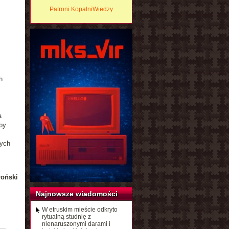
Patroni KopalniWiedzy
.
h
a
by
nych
łoński
Najnowsze wiadomości
W etruskim mieście odkryto
rytualną studnię z
nienaruszonymi darami i