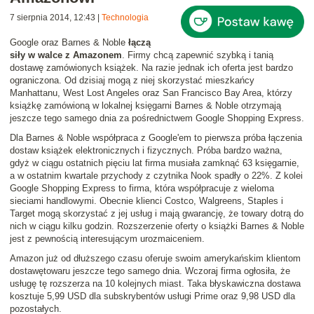
7 sierpnia 2014, 12:43
|
Technologia
Google oraz Barnes & Noble
łączą
siły w walce z Amazonem
. Firmy chcą zapewnić szybką i tanią
dostawę zamówionych książek. Na razie jednak ich oferta jest bardzo
ograniczona. Od dzisiaj mogą z niej skorzystać mieszkańcy
Manhattanu, West Lost Angeles oraz San Francisco Bay Area, którzy
książkę zamówioną w lokalnej księgarni Barnes & Noble otrzymają
jeszcze tego samego dnia za pośrednictwem Google Shopping Express.
Dla Barnes & Noble współpraca z Google'em to pierwsza próba łączenia
dostaw książek elektronicznych i fizycznych. Próba bardzo ważna,
gdyż w ciągu ostatnich pięciu lat firma musiała zamknąć 63 księgarnie,
a w ostatnim kwartale przychody z czytnika Nook spadły o 22%. Z kolei
Google Shopping Express to firma, która współpracuje z wieloma
sieciami handlowymi. Obecnie klienci Costco, Walgreens, Staples i
Target mogą skorzystać z jej usług i mają gwarancję, że towary dotrą do
nich w ciągu kilku godzin. Rozszerzenie oferty o książki Barnes & Noble
jest z pewnością interesującym urozmaiceniem.
Amazon już od dłuższego czasu oferuje swoim amerykańskim klientom
dostawętowaru jeszcze tego samego dnia. Wczoraj firma ogłosiła, że
usługę tę rozszerza na 10 kolejnych miast. Taka błyskawiczna dostawa
kosztuje 5,99 USD dla subskrybentów usługi Prime oraz 9,98 USD dla
pozostałych.