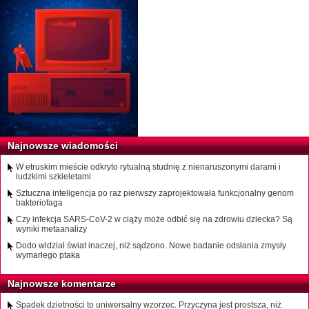
Najnowsze wiadomości
W etruskim mieście odkryto rytualną studnię z nienaruszonymi darami i
ludzkimi szkieletami
Sztuczna inteligencja po raz pierwszy zaprojektowała funkcjonalny genom
bakteriofaga
Czy infekcja SARS-CoV-2 w ciąży może odbić się na zdrowiu dziecka? Są
wyniki metaanalizy
Dodo widział świat inaczej, niż sądzono. Nowe badanie odsłania zmysły
wymarłego ptaka
Najnowsze komentarze
Spadek dzietności to uniwersalny wzorzec. Przyczyna jest prostsza, niż