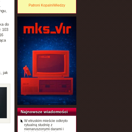
.
Patroni KopalniWiedzy
ngu,
ka do
z 103
16
jąca
, jak
Najnowsze wiadomości
W etruskim mieście odkryto
rytualną studnię z
nienaruszonymi darami i