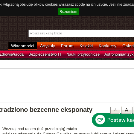
ki włączoną obsługę plików cookies wyrażasz zgodę na ich użycie. Jeśli nie zgadz
Rozumiem
Wiadomości
Artykuły
Forum
Książki
Konkursy
Galeri
Zdrowie/uroda
Bezpieczeństwo IT
Nauki przyrodnicze
Astronomia/fizyk
radziono bezcenne eksponaty
A
A
Wczoraj nad ranem (tuż przed piątą)
miało