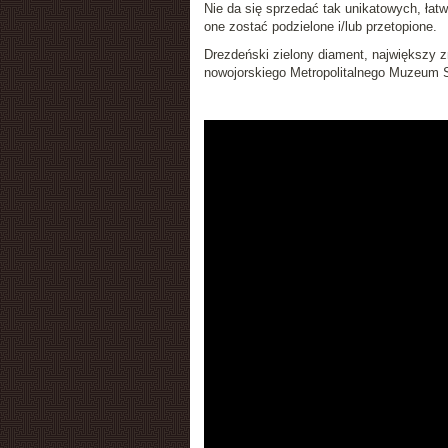
Nie da się sprzedać tak unikatowych, łatw
one zostać podzielone i/lub przetopione.
Drezdeński zielony diament, największy z
nowojorskiego Metropolitalnego Muzeum S