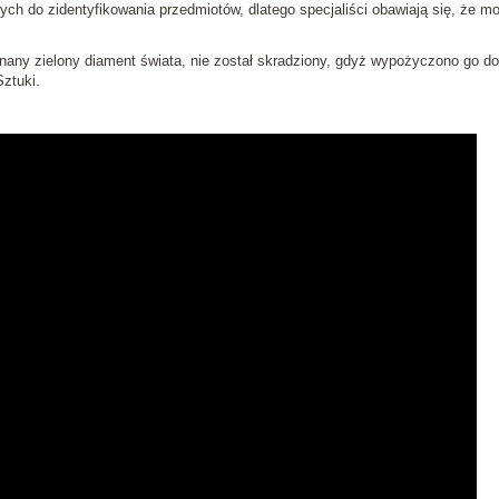
ych do zidentyfikowania przedmiotów, dlatego specjaliści obawiają się, że m
nany zielony diament świata, nie został skradziony, gdyż wypożyczono go do
ztuki.