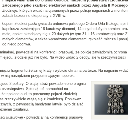
miejsce włamanie do
Grünes Gewölbe,
muzeum jubilerstwa i złotnictwa
założonego jako skarbiec elektorów saskich przez Augusta II Mocnego
Złodzieje, których widać na ujawnionych przez policję nagraniach z monitori
zabrali bezcenne eksponaty z XVIII w.
Łupem złodziei padła gwiazda orderowa polskiego Orderu Orła Białego, spin
kapelusza zawierająca 16-karatowy diament, 14 innych dużych kamieni ora
małe, epolet składający się z 20 dużych (w tym 31- i 16-karatowego) oraz 2
małych diamentów, a także wysadzana diamentami rękojeść miecza i pasu
do niego pochwa.
yminalnej, powiedział na konferencji prasowej, że policję zawiadomiła ochrona
iejscu, złodziei już nie było. Na wideo widać 2 osoby, ale w rzeczywistości
ęciu fragmentu żelaznej kraty i wybiciu okna na parterze. Na nagraniu widać
a w nią narzędziem przypominającym toporek.
ejsce 2 pożary. O piątej straż powiadomiono o ogniu
a przestępstwa. Spłonął też samochód na
że spalone audi to porzucony pojazd złodziei).
te rzeczywiście wiążą się z kradzieżą. Ponieważ
icznych, z pewnością bandytom łatwiej było działać.
eżnemu zasilaniu.
ści kulturowej
- powiedział na konferencji prasowej