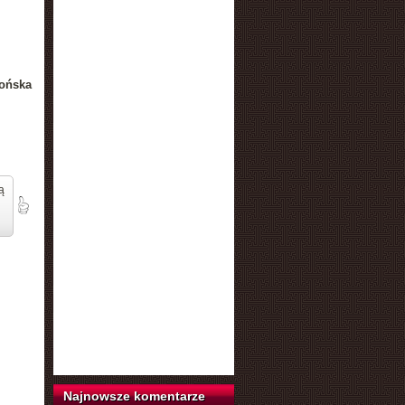
ońska
ą
Najnowsze komentarze