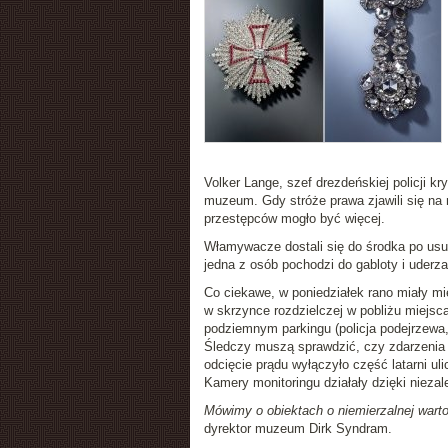
Volker Lange, szef drezdeńskiej policji kr
muzeum. Gdy stróże prawa zjawili się na m
przestępców mogło być więcej.
Włamywacze dostali się do środka po usuni
jedna z osób pochodzi do gabloty i uderz
Co ciekawe, w poniedziałek rano miały mi
w skrzynce rozdzielczej w pobliżu miejsc
podziemnym parkingu (policja podejrzewa, 
Śledczy muszą sprawdzić, czy zdarzenia 
odcięcie prądu wyłączyło część latarni ul
Kamery monitoringu działały dzięki niezal
Mówimy o obiektach o niemierzalnej warto
dyrektor muzeum Dirk Syndram.