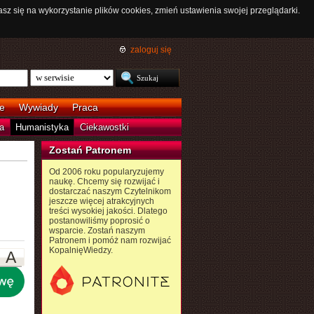
asz się na wykorzystanie plików cookies, zmień ustawienia swojej przeglądarki.
zaloguj się
e
Wywiady
Praca
a
Humanistyka
Ciekawostki
Zostań Patronem
Od 2006 roku popularyzujemy
naukę. Chcemy się rozwijać i
dostarczać naszym Czytelnikom
jeszcze więcej atrakcyjnych
treści wysokiej jakości. Dlatego
postanowiliśmy poprosić o
wsparcie. Zostań naszym
Patronem i pomóż nam rozwijać
KopalnięWiedzy.
A