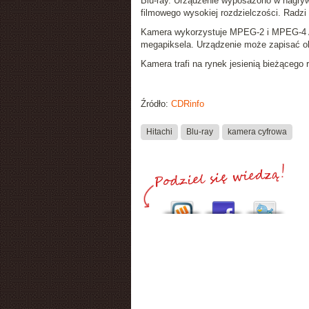
Blu-ray
. Urządzenie wyposażono w nagryw
filmowego wysokiej rozdzielczości. Radz
Kamera wykorzystuje MPEG-2 i MPEG-4 A
megapiksela. Urządzenie może zapisać ob
Kamera trafi na rynek jesienią bieżącego 
Źródło:
CDRinfo
Hitachi
Blu-ray
kamera cyfrowa