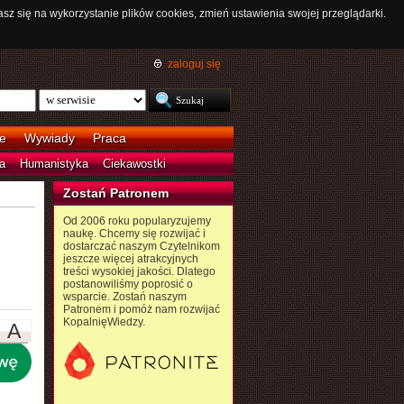
asz się na wykorzystanie plików cookies, zmień ustawienia swojej przeglądarki.
zaloguj się
e
Wywiady
Praca
a
Humanistyka
Ciekawostki
Zostań Patronem
Od 2006 roku popularyzujemy
naukę. Chcemy się rozwijać i
dostarczać naszym Czytelnikom
jeszcze więcej atrakcyjnych
treści wysokiej jakości. Dlatego
postanowiliśmy poprosić o
wsparcie. Zostań naszym
Patronem i pomóż nam rozwijać
KopalnięWiedzy.
A