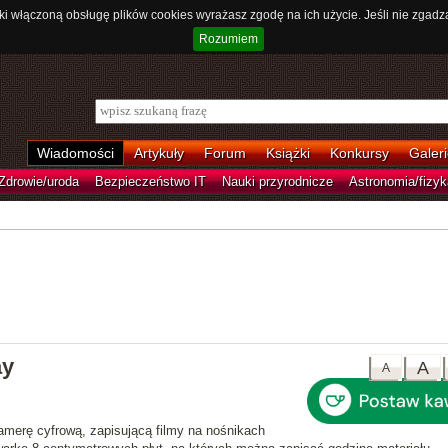
ki włączoną obsługę plików cookies wyrażasz zgodę na ich użycie. Jeśli nie zgadz
Rozumiem
Wiadomości
Artykuły
Forum
Książki
Konkursy
Galeri
Zdrowie/uroda
Bezpieczeństwo IT
Nauki przyrodnicze
Astronomia/fizyk
ay
A
A
kamerę cyfrową, zapisującą filmy na nośnikach