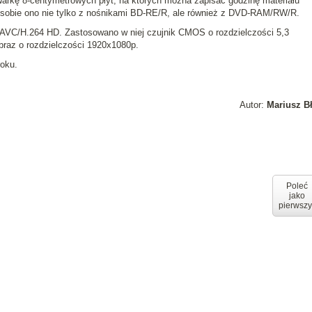
arkę 8-centymetrowych płyt, na których można zapisać godzinę materiału
i sobie ono nie tylko z nośnikami BD-RE/R, ale również z DVD-RAM/RW/R.
VC/H.264 HD. Zastosowano w niej czujnik CMOS o rozdzielczości 5,3
raz o rozdzielczości 1920x1080p.
roku.
Autor:
Mariusz B
Poleć
jako
pierwszy