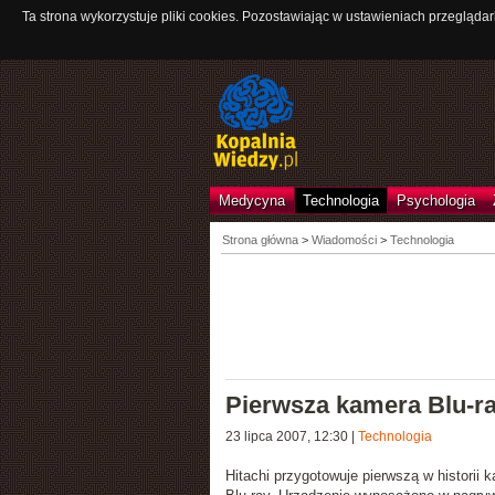
Ta strona wykorzystuje pliki cookies. Pozostawiając w ustawieniach przeglądar
Medycyna
Technologia
Psychologia
Strona główna
>
Wiadomości
>
Technologia
Pierwsza kamera Blu-r
23 lipca 2007, 12:30
|
Technologia
Hitachi przygotowuje
pierwszą w historii 