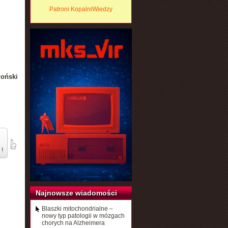
Patroni KopalniWiedzy
łoński
 !
Najnowsze wiadomości
Blaszki mitochondrialne –
nowy typ patologii w mózgach
chorych na Alzheimera