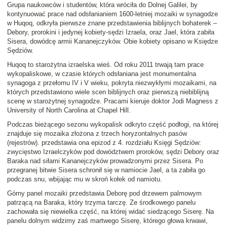
Grupa naukowców i studentów, która wróciła do Dolnej Galilei, by
kontynuować prace nad odsłanianiem 1600-letniej mozaiki w synagodze
w Huqoq, odkryła pierwsze znane przedstawienia biblijnych bohaterek –
Debory, prorokini i jedynej kobiety-sędzi Izraela, oraz Jael, która zabiła
Sisera, dowódcę armii Kananejczyków. Obie kobiety opisano w Księdze
Sędziów.
Huqoq to starożytna izraelska wieś. Od roku 2011 trwają tam prace
wykopaliskowe, w czasie których odsłaniana jest monumentalna
synagoga z przełomu IV i V wieku, pokryta niezwykłymi mozaikami, na
których przedstawiono wiele scen biblijnych oraz pierwszą niebiblijną
scenę w starożytnej synagodze. Pracami kieruje doktor Jodi Magness z
University of North Carolina at Chapel Hill.
Podczas bieżącego sezonu wykopalisk odkryto część podłogi, na której
znajduje się mozaika złożona z trzech horyzontalnych pasów
(rejestrów). przedstawia ona epizod z 4. rozdziału Księgi Sędziów:
zwycięstwo Izraelczyków pod dowództwem proroków, sędzi Debory oraz
Baraka nad siłami Kananejczyków prowadzonymi przez Sisera. Po
przegranej bitwie Sisera schronił się w namiocie Jael, a ta zabiła go
podczas snu, wbijając mu w skroń kołek od namiotu.
Górny panel mozaiki przedstawia Deborę pod drzewem palmowym
patrzącą na Baraka, który trzyma tarczę. Ze środkowego panelu
zachowała się niewielka część, na której widać siedzącego Siserę. Na
panelu dolnym widzimy zaś martwego Siserę, którego głowa krwawi,