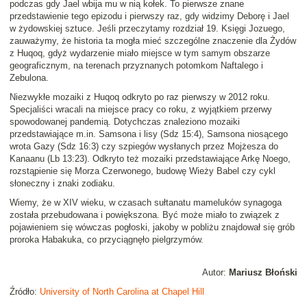
podczas gdy Jael wbija mu w nią kołek. To pierwsze znane
przedstawienie tego epizodu i pierwszy raz, gdy widzimy Deborę i Jael
w żydowskiej sztuce. Jeśli przeczytamy rozdział 19. Księgi Jozuego,
zauważymy, że historia ta mogła mieć szczególne znaczenie dla Żydów
z Huqoq, gdyż wydarzenie miało miejsce w tym samym obszarze
geograficznym, na terenach przyznanych potomkom Naftalego i
Zebulona.
Niezwykłe mozaiki z Huqoq odkryto po raz pierwszy w 2012 roku.
Specjaliści wracali na miejsce pracy co roku, z wyjątkiem przerwy
spowodowanej pandemią. Dotychczas znaleziono mozaiki
przedstawiające m.in. Samsona i lisy (Sdz 15:4), Samsona niosącego
wrota Gazy (Sdz 16:3) czy szpiegów wysłanych przez Mojżesza do
Kanaanu (Lb 13:23). Odkryto też mozaiki przedstawiające Arkę Noego,
rozstąpienie się Morza Czerwonego, budowę Wieży Babel czy cykl
słoneczny i znaki zodiaku.
Wiemy, że w XIV wieku, w czasach sułtanatu mameluków synagoga
została przebudowana i powiększona. Być może miało to związek z
pojawieniem się wówczas pogłoski, jakoby w pobliżu znajdował się grób
proroka Habakuka, co przyciągnęło pielgrzymów.
Autor:
Mariusz Błoński
Źródło:
University of North Carolina at Chapel Hill