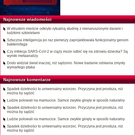
Najnowsze wiadomości
W etruskim mieście odkryto rytualną studnię z nienaruszonymi darami i
ludzkimi szkieletami
Sztuczna inteligencja po raz pierwszy zaprojektowała funkcjonalny genom
bakteriofaga
Czy infekcja SARS-CoV-2 w ciąży może odbić się na zdrowiu dziecka? Są
wyniki metaanalizy
Dodo widział świat inaczej, niż sądzono. Nowe badanie odsłania zmysły
wymarłego ptaka
Najnowsze komentarze
Spadek dzietności to uniwersalny wzorzec. Przyczyna jest prostsza, niż
można by sądzić
Ludzie polowali na mamucice. Samce zwykle ginęły w sposób naturalny
Spadek dzietności to uniwersalny wzorzec. Przyczyna jest prostsza, niż
można by sądzić
Ludzie polowali na mamucice. Samce zwykle ginęły w sposób naturalny
Spadek dzietności to uniwersalny wzorzec. Przyczyna jest prostsza, niż
można by sądzić