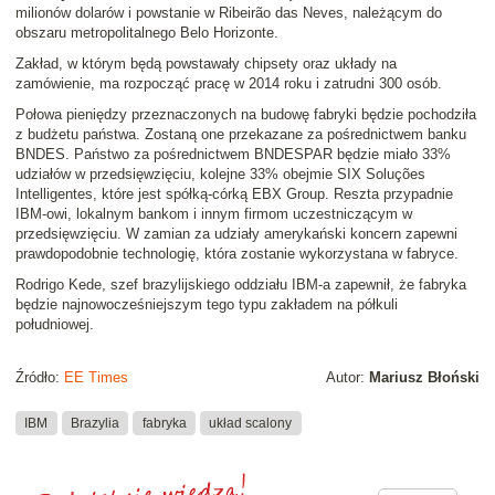
milionów dolarów i powstanie w Ribeirão das Neves, należącym do
obszaru metropolitalnego Belo Horizonte.
Zakład, w którym będą powstawały chipsety oraz układy na
zamówienie, ma rozpocząć pracę w 2014 roku i zatrudni 300 osób.
Połowa pieniędzy przeznaczonych na budowę fabryki będzie pochodziła
z budżetu państwa. Zostaną one przekazane za pośrednictwem banku
BNDES. Państwo za pośrednictwem BNDESPAR będzie miało 33%
udziałów w przedsięwzięciu, kolejne 33% obejmie SIX Soluções
Intelligentes, które jest spółką-córką EBX Group. Reszta przypadnie
IBM-owi, lokalnym bankom i innym firmom uczestniczącym w
przedsięwzięciu. W zamian za udziały amerykański koncern zapewni
prawdopodobnie technologię, która zostanie wykorzystana w fabryce.
Rodrigo Kede, szef brazylijskiego oddziału IBM-a zapewnił, że fabryka
będzie najnowocześniejszym tego typu zakładem na półkuli
południowej.
Źródło:
EE Times
Autor:
Mariusz Błoński
IBM
Brazylia
fabryka
układ scalony