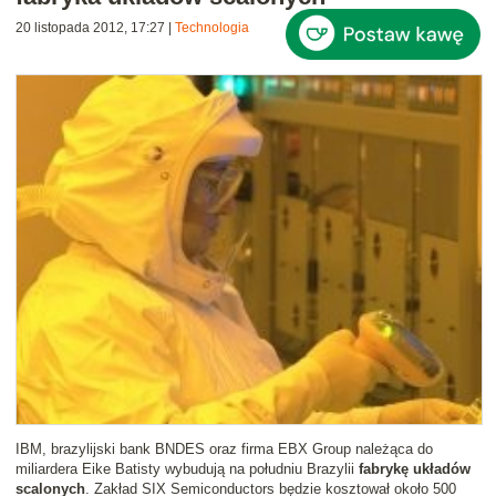
20 listopada 2012, 17:27
|
Technologia
IBM, brazylijski bank BNDES oraz firma EBX Group należąca do
miliardera Eike Batisty wybudują na południu Brazylii
fabrykę układów
scalonych
. Zakład SIX Semiconductors będzie kosztował około 500