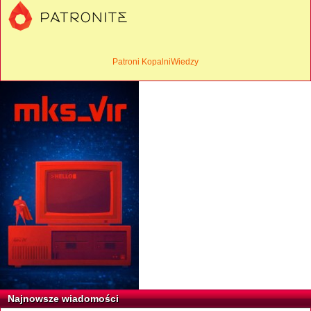
Patroni KopalniWiedzy
Najnowsze wiadomości