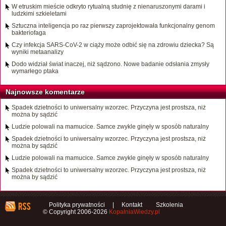
W etruskim mieście odkryto rytualną studnię z nienaruszonymi darami i
ludzkimi szkieletami
Sztuczna inteligencja po raz pierwszy zaprojektowała funkcjonalny genom
bakteriofaga
Czy infekcja SARS-CoV-2 w ciąży może odbić się na zdrowiu dziecka? Są
wyniki metaanalizy
Dodo widział świat inaczej, niż sądzono. Nowe badanie odsłania zmysły
wymarłego ptaka
Najnowsze komentarze
Spadek dzietności to uniwersalny wzorzec. Przyczyna jest prostsza, niż
można by sądzić
Ludzie polowali na mamucice. Samce zwykle ginęły w sposób naturalny
Spadek dzietności to uniwersalny wzorzec. Przyczyna jest prostsza, niż
można by sądzić
Ludzie polowali na mamucice. Samce zwykle ginęły w sposób naturalny
Spadek dzietności to uniwersalny wzorzec. Przyczyna jest prostsza, niż
można by sądzić
Polityka prywatności
|
Kontakt
Szkolenia
© Copyright 2006-2026
KopalniaWiedzy.pl