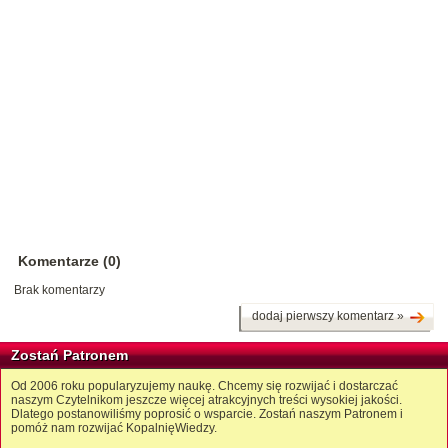
Komentarze (0)
Brak komentarzy
dodaj pierwszy komentarz »
Zostań Patronem
Od 2006 roku popularyzujemy naukę. Chcemy się rozwijać i dostarczać
naszym Czytelnikom jeszcze więcej atrakcyjnych treści wysokiej jakości.
Dlatego postanowiliśmy poprosić o wsparcie. Zostań naszym Patronem i
pomóż nam rozwijać KopalnięWiedzy.