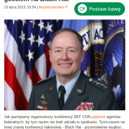
15 lipca 2013, 15:54
|
Bezpieczenstwo IT
Jak pamiętamy organizatorzy konferencji DEF CON
poprosili
agentów
federalnych, by tym razem nie brali udziału w spotkaniu. Tymczasem na
innej znanej konferencji hakerskiej - Black Hat - przemówienie wygłosi...