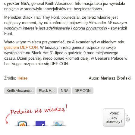
dyrektor NSA
, generał Keith Alexander. Informacja taka już wywołała
napięcia w środowisku specjalistów ds. bezpieczeństwa.
Menedżer Black Hat, Trey Ford, powiedział, że teraz właśnie jest
najlepszy moment, by na konferencji pojawił się Alexander.
W naszym
wspólnym interesie jest zdefiniowanie i obrona prywatności
- stwierdził
Ford.
Warto w tym miejscu przypomnieć, że Alexander był w ubiegłym roku
gościem DEF CON
. W bieżącym roku generał rozpocznie swoje
wystąpienie na Black Hat 31 lipca o godzinie 9 rano miejscowego
czasu. Dzień później, nieco ponad kilometr dalej, w Ceasar's Palace w
Las Vegas rozpocznie się DEF CON.
Źródło:
Heise
Autor:
Mariusz Błoński
Keith Alexander
Black Hat
NSA
DEF CON
Poleć
jako
pierwszy !