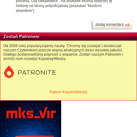
procesu. Dla ciekawskich - na youtubie można obejrzeć tę
historię od strony antyoficjalniej (poszukać 'freedom
downtime').
dodaj komentarz
Zostań Patronem
Od 2006 roku popularyzujemy naukę. Chcemy się rozwijać i dostarczać
naszym Czytelnikom jeszcze więcej atrakcyjnych treści wysokiej jakości.
Dlatego postanowiliśmy poprosić o wsparcie. Zostań naszym Patronem i
pomóż nam rozwijać KopalnięWiedzy.
Patroni KopalniWiedzy