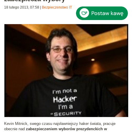
18 lutego 2013, 07:58
|
Bezpieczenstwo IT
Kevin Mitnick, swego czasu najsławniejszy haker świata, pracuje
obecnie nad
zabezpieczeniem wyborów prezydenckich w