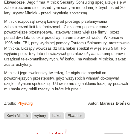
Ekwadorze
. Jego firma Mitnick Security Consulting specjalizuje się w
zabezpieczaniu sieci przed tymi samymi metodami, których przed 20
laty używał Mitnick - przed inżynierią społeczną.
Mitnick rozpoczął swoją karierę od prostego przełamywania
zabezpieczeń linii telefonicznych. Z czasem popełniał coraz
poważniejsze przestępstwa, atakował coraz większe firmy i przez
ponad dwa lata uciekał przed wymiarem sprawiedliwości. W końcu w
1995 roku FBI, przy wydajnej pomocy Tsutomu Shimomury, aresztowała
Mitnicka. Liczący wówczas 32 lata haker spędził w więzieniu 5 lat. Po
wyjściu przez trzy lata obowiązywał go zakaz używania komputerów i
urządzeń telekomunikacyjnych. W końcu, na wniosek Mitnicka, zakaz
został uchylony.
Mitnick i jego zwolennicy twierdzą, że nigdy nie popełnił on
poważniejszych przestępstw, gdyż wszystkich włamań dokonywał
dzięki inżynierii społecznej. Udawało mu się nakłonić ludzi, by podawali
mu hasła czy robili rzeczy, o które ich prosił.
Źródło:
PhysOrg
Autor:
Mariusz Błoński
Kevin Mitnick
wybory
haker
Ekwador