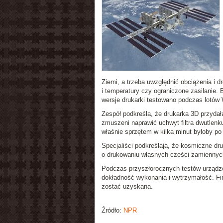
Ziemi, a trzeba uwzględnić obciążenia i dr
i temperatury czy ograniczone zasilanie
wersje drukarki testowano podczas lotów
Zespół podkreśla, że drukarka 3D przydałab
zmuszeni naprawić uchwyt filtra dwutlenk
właśnie sprzętem w kilka minut byłoby po 
Specjaliści podkreślają, że kosmiczne d
o drukowaniu własnych części zamiennyc
Podczas przyszłorocznych testów urządze
dokładność wykonania i wytrzymałość. Fi
zostać uzyskana.
Źródło:
NPR