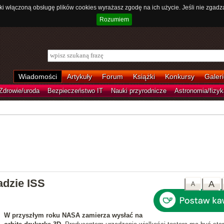
ki włączoną obsługę plików cookies wyrażasz zgodę na ich użycie. Jeśli nie zgadz
Rozumiem
Wiadomości
Artykuły
Forum
Książki
Konkursy
Galeri
Zdrowie/uroda
Bezpieczeństwo IT
Nauki przyrodnicze
Astronomia/fizyk
adzie ISS
A
A
W przyszłym roku NASA zamierza wysłać na