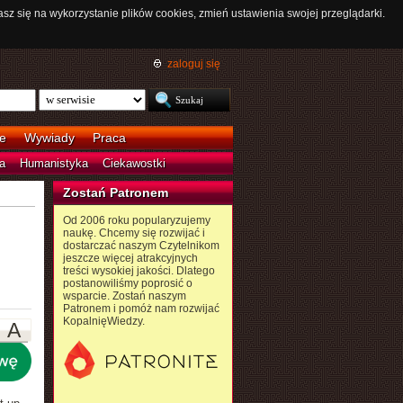
asz się na wykorzystanie plików cookies, zmień ustawienia swojej przeglądarki.
zaloguj się
e
Wywiady
Praca
a
Humanistyka
Ciekawostki
Zostań Patronem
Od 2006 roku popularyzujemy
naukę. Chcemy się rozwijać i
dostarczać naszym Czytelnikom
jeszcze więcej atrakcyjnych
treści wysokiej jakości. Dlatego
postanowiliśmy poprosić o
wsparcie. Zostań naszym
Patronem i pomóż nam rozwijać
KopalnięWiedzy.
A