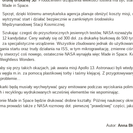
orbitę drukarkę 3D
. Producentem urządzenia wielkości tostera ma być star
Made in Space.
Sprzęt, dzięki któremu amerykańska agencja planuje obniżyć koszty misji,
wytrzymać start i działać bezpiecznie w zamkniętym środowisku
Międzynarodowej Stacji Kosmicznej.
Szukając czegoś do przyszłorocznych jesiennych testów, NASA rozważyła
12 kandydatur. Ceny wahały się od 300 dol. za drukarkę biurkową do 500 tys
za specjalistyczne urządzenie. Wszystkie zbudowano jednak do użytkowan
gania startu oraz trudy działania na ISS, w tym mikrograwitację, zmienne ciśn
. By stworzyć coś nowego, ostatecznie NASA wynajęła więc Made in Space. Ko
 Weightless Wonders.
y się przy takich okazjach, jak awaria misji Apollo 13. Astronauci byli wtedy
u węgla m.in. za pomocą plastikowej torby i taśmy klejącej. Z przygotowywa
problemie...
rukarki będą musiały wychwytywać gazy emitowane podczas wyciskania polim
h i recyklingu wydrukowanych wcześniej elementów nie wspominając.
nie Made in Space będzie drukować drobne kształty. Później naukowcy okre
rma prowadzi także z NASA rozmowy dot. pierwszej "prawdziwej" części, jak
Autor:
Anna Bł