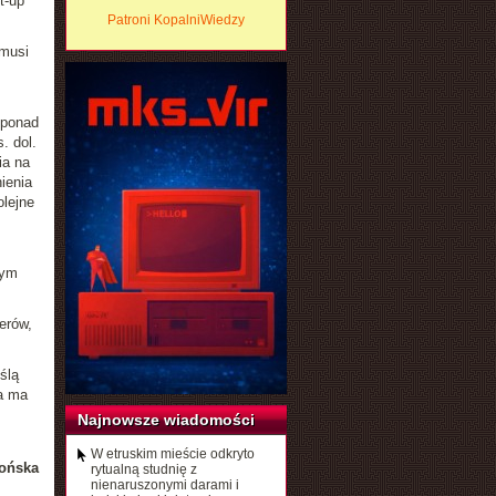
t-up
Patroni KopalniWiedzy
 musi
 ponad
. dol.
ia na
ienia
lejne
nym
erów,
ślą
a ma
Najnowsze wiadomości
W etruskim mieście odkryto
ońska
rytualną studnię z
nienaruszonymi darami i