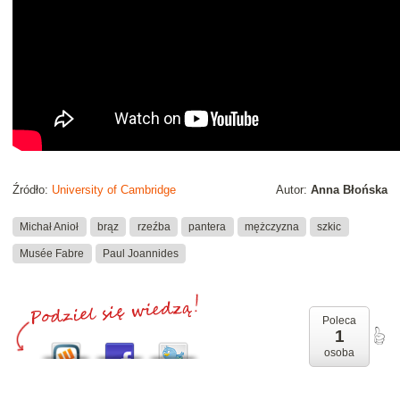
Źródło:
University of Cambridge
Autor:
Anna Błońska
Michał Anioł
brąz
rzeźba
pantera
mężczyzna
szkic
Musée Fabre
Paul Joannides
Poleca
1
osoba