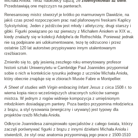
Michała Anioła. Teraz naukowcy sądzą, że
zidentyfikowali aż dwie
.
Przedstawiają one mężczyzn na panterach.
Renesansowy mistrz stworzył je krótko po marmurowym Dawidzie, na
jakiś czas przed rozpoczęciem prac nad plafonowymi freskami Kaplicy
Sykstyńskiej. Jeden z jeźdźców jest młody i atletyczny, drugi starszy i
gibki. Figurki powiązano po raz pierwszy z Michałem Aniołem w XIX w.,
kiedy znalazły się w kolekcji Adolphe'a de Rothschilda. Ponieważ jednak
nie są podpisane ani udokumentowane, tezę tę odrzucono i przez
ostatnie 120 lat autorstwo przypisywano innym utalentowanym
rzeźbiarzom.
Zmieniło się to, gdy jesienią zeszłego roku emerytowany profesor
historii sztuki Uniwersytetu w Cambridge Paul Joannides przypomniał
sobie o nich w kontekście rysunku jednego z uczniów Michała Anioła,
który obecnie znajduje się w zbiorach Musée Fabre w Montpellier.
A Sheet of studies with Virgin embracing Infant Jesus
z
circa
1508 r. to
wierna kopia nieco wcześniejszych utraconych szkiców samego
mistrza. W jednym z rogów widnieje kompozycja z umięśnionym
młodzikiem dosiadającym pantery. Poza bardzo przypomina młodzieńca
z brązu, a styl rysowania (energiczny i urywany) jest typowy dla
projektów rzeźb Michała Anioła.
Odkrycie Joannidesa zainspirowało specjalistów z całego świata, którzy
zaczęli porównywać figurki z brązu z innymi dziełami Michała Anioła i
stwierdzili, że styl oraz anatomia przypominają jego prace z 1500-1510