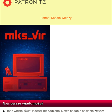
Patroni KopalniWiedzy
Najnowsze wiadomości
Dodo widział świat inaczej, niż sądzono. Nowe badanie odsłania zmysły