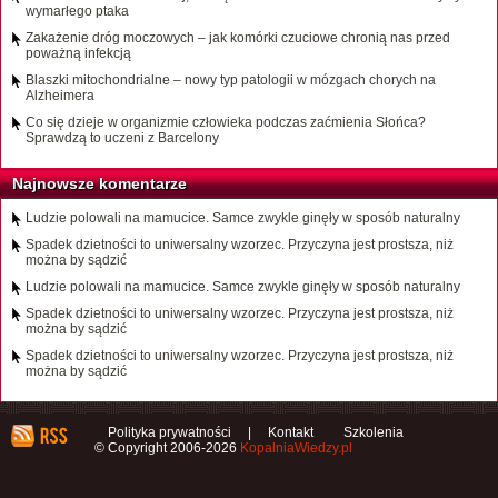
wymarłego ptaka
Zakażenie dróg moczowych – jak komórki czuciowe chronią nas przed
poważną infekcją
Blaszki mitochondrialne – nowy typ patologii w mózgach chorych na
Alzheimera
Co się dzieje w organizmie człowieka podczas zaćmienia Słońca?
Sprawdzą to uczeni z Barcelony
Najnowsze komentarze
Ludzie polowali na mamucice. Samce zwykle ginęły w sposób naturalny
Spadek dzietności to uniwersalny wzorzec. Przyczyna jest prostsza, niż
można by sądzić
Ludzie polowali na mamucice. Samce zwykle ginęły w sposób naturalny
Spadek dzietności to uniwersalny wzorzec. Przyczyna jest prostsza, niż
można by sądzić
Spadek dzietności to uniwersalny wzorzec. Przyczyna jest prostsza, niż
można by sądzić
Polityka prywatności
|
Kontakt
Szkolenia
© Copyright 2006-2026
KopalniaWiedzy.pl