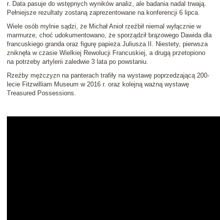
r. Data pasuje do wstępnych wyników analiz, ale badania nadal trwają.
Pełniejsze rezultaty zostaną zaprezentowane na konferencji 6 lipca.
Wiele osób mylnie sądzi, że Michał Anioł rzeźbił niemal wyłącznie w
marmurze, choć udokumentowano, że sporządził brązowego Dawida dla
francuskiego granda oraz figurę papieża Juliusza II. Niestety, pierwsza
zniknęła w czasie Wielkiej Rewolucji Francuskiej, a drugą przetopiono
na potrzeby artylerii zaledwie 3 lata po powstaniu.
Rzeźby mężczyzn na panterach trafiły na wystawę poprzedzającą 200-
lecie Fitzwilliam Museum w 2016 r. oraz kolejną ważną wystawę
Treasured Possessions.