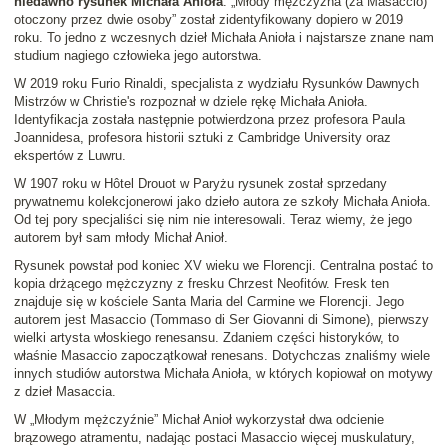
niedawno rysunek Michała Anioła
. „Młody mężczyzna (za Masaccio)
otoczony przez dwie osoby” został zidentyfikowany dopiero w 2019
roku. To jedno z wczesnych dzieł Michała Anioła i najstarsze znane nam
studium nagiego człowieka jego autorstwa.
W 2019 roku Furio Rinaldi, specjalista z wydziału Rysunków Dawnych
Mistrzów w Christie's rozpoznał w dziele rękę Michała Anioła.
Identyfikacja została następnie potwierdzona przez profesora Paula
Joannidesa, profesora historii sztuki z Cambridge University oraz
ekspertów z Luwru.
W 1907 roku w Hôtel Drouot w Paryżu rysunek został sprzedany
prywatnemu kolekcjonerowi jako dzieło autora ze szkoły Michała Anioła.
Od tej pory specjaliści się nim nie interesowali. Teraz wiemy, że jego
autorem był sam młody Michał Anioł.
Rysunek powstał pod koniec XV wieku we Florencji. Centralna postać to
kopia drżącego mężczyzny z fresku Chrzest Neofitów. Fresk ten
znajduje się w kościele Santa Maria del Carmine we Florencji. Jego
autorem jest Masaccio (Tommaso di Ser Giovanni di Simone), pierwszy
wielki artysta włoskiego renesansu. Zdaniem części historyków, to
właśnie Masaccio zapoczątkował renesans. Dotychczas znaliśmy wiele
innych studiów autorstwa Michała Anioła, w których kopiował on motywy
z dzieł Masaccia.
W „Młodym mężczyźnie” Michał Anioł wykorzystał dwa odcienie
brązowego atramentu, nadając postaci Masaccio więcej muskulatury,