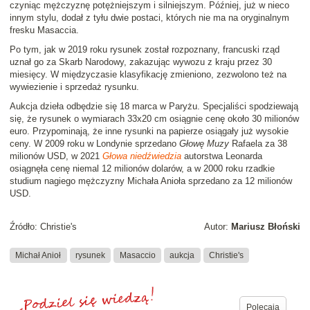
czyniąc mężczyznę potężniejszym i silniejszym. Później, już w nieco
innym stylu, dodał z tyłu dwie postaci, których nie ma na oryginalnym
fresku Masaccia.
Po tym, jak w 2019 roku rysunek został rozpoznany, francuski rząd
uznał go za Skarb Narodowy, zakazując wywozu z kraju przez 30
miesięcy. W międzyczasie klasyfikację zmieniono, zezwolono też na
wywiezienie i sprzedaż rysunku.
Aukcja dzieła odbędzie się 18 marca w Paryżu. Specjaliści spodziewają
się, że rysunek o wymiarach 33x20 cm osiągnie cenę około 30 milionów
euro. Przypominają, że inne rysunki na papierze osiągały już wysokie
ceny. W 2009 roku w Londynie sprzedano
Głowę Muzy
Rafaela za 38
milionów USD, w 2021
Głowa niedźwiedzia
autorstwa Leonarda
osiągnęła cenę niemal 12 milionów dolarów, a w 2000 roku rzadkie
studium nagiego mężczyzny Michała Anioła sprzedano za 12 milionów
USD.
Źródło: Christie's
Autor:
Mariusz Błoński
Michał Anioł
rysunek
Masaccio
aukcja
Christie's
Polecają