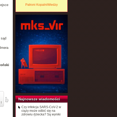
iejsce
Patroni KopalniWiedzy
 sąd
llmera
łoński
Najnowsze wiadomości
 !
Czy infekcja SARS-CoV-2 w
ciąży może odbić się na
zdrowiu dziecka? Są wyniki