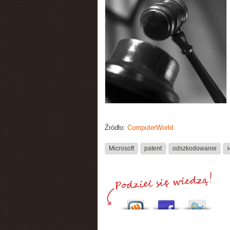
Źródło:
ComputerWorld
Microsoft
patent
odszkodowanie
i