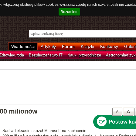
ki włączoną obsługę plików cookies wyrażasz zgodę na ich użycie. Jeśli nie zgadz
Rozumiem
Wiadomości
Artykuły
Forum
Książki
Konkursy
Galeri
Zdrowie/uroda
Bezpieczeństwo IT
Nauki przyrodnicze
Astronomia/fizyk
200 milionów
A
A
Sąd w Teksasie skazał Microsoft na zapłacenie