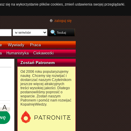
asz się na wykorzystanie plików cookies, zmień ustawienia swojej przeglądarki.
zaloguj się
e
Wywiady
Praca
a
Humanistyka
Ciekawostki
Zostań Patronem
Od 2006 roku popularyzujemy
naukę. Chcemy się rozwijać i
dostarczać naszym Czytelnikom
jeszcze więcej atrakcyjnych
treści wysokiej jakości. Dlatego
postanowiliśmy poprosić o
wsparcie. Zostań naszym
Patronem i pomóż nam rozwijać
KopalnięWiedzy.
A