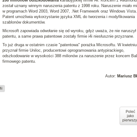
200 milionów odszkodowania
kanadyjskiej firmie i4i. Koncern z Redmond
został uznany winnym naruszenia patentu z 1998 roku. Naruszenie miało m
w programach Word 2003, Word 2007, .Net Framework oraz Windows Vista.
Patent umożliwia wykorzystanie języka XML do tworzenia i modyfikowania
szablonów dokumentów.
Microsoft zapowiada odwołanie się od wyroku, gdyż uważa, że nie naruszył
patentu, a same prawa patentowe zostały firmie i4i niesłusznie przyznane.
To już druga w ostatnim czasie "patentowa" porażka Microsoftu. W kwietniu
przyznał firmie Uniloc, producentowi oprogramowania antypirackiego,
odszkodowanie w wysokości 388 milionów za naruszenie przez koncern Ba
firmowego patentu.
Autor:
Mariusz B
4i
Poleć
jako
pierwszy