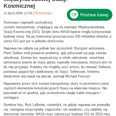
Kosmicznej
11 lipca 2006, 12:59
|
Technologia
Astronauci
naprawili uszkodzony
system transportowy
, znajdujący się na zewnątrz Międzynarodowej
Stacji Kosmicznej (ISS). Dzięki temu NASA będzie mogła kontynuować
budowę stacji. Na jej stworzenie przeznaczono 100 miliardów dolarów, a
sama ISS jest już w połowie ukończona.
Naprawa nie odbyła się jednak bez przeszkód. Brytyjski astronauta
Piers Sellers miał poważne problemy, gdy poluzował się jego zestaw
ratunkowy. Zestaw ten, wyposażony w silniki odrzutowe, umożliwia
astronaucie powrót do stacji gdyby zawiodły mocowania, którymi jest on
do niej przypięty. Koledzy nie mogliby użyć promu, by ratować Sellersa,
ponieważ pojazd był zadokowany do Stacji. Sellersowi, któremu
dwukrotnie odczepiał się plecak, pomógł Michael Fossum.
Naprawiony przez nich zestaw transportowy służy to przemieszczania
ciężkich elementów konstrukcyjnych Stacji na właściwe miejsce. Nie
pracował od on grudnia, gdy uszkodzeniu uległy kable sterujące i
zasilające.
Dyrektor lotu, Rick LaBrode, stwierdził, że gdyby naprawa nie powiodła
się, następna misja byłaby zagrożona i nie wiadomo, czy udałoby się
dotrzymać terminów. NASA musi zakończyć budowę ISS do 2010 roku.