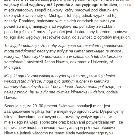
większy ślad węglowy niż żywność z tradycyjnego rolnictwa
,
donosi
międzynarodowy zespół naukowy, który pracował pod kierunkiem
uczonych z University of Michigan. Istnieją jednak wyjątki od tej
zasady. Pomidory hodowane w miejskich ogrodach na świeżym
powietrzu mają mniejszy ślad węglowy niż pomidory ze szklarni,
ponadto jeśli jakiś rodzaj żywności jest dostarczany frachtem lotniczym,
to jego ślad węglowy jest równie duży, co żywność z ogrodów miejskich.
Te wyjątki pokazują, że osoby zajmujące się miejskim ogrodnictwem
mogą zredukować negatywny wpływ na klimat uprawiając te owoce i
warzywa, które zwykle uprawiane są w szklarniach lub dostarczane
samolotami
, stwierdził Jason Hawes, doktorant z University of
Michigan.
Miejski ogrody zapewniają korzyści społeczne, pozwalają lepiej
wykorzystać miejsce, mogą być dobrym ruchem w kierunku
samowystarczalnych miast przyszłości. Nasza praca pokazuje, co
należy zrobić, by służyły one również klimatowi i ludziom
, dodaje
Hawes.
Szacuje się, że 20–30 procent światowej populacji miast jest
zaangażowane w jakąś formę miejskiego ogrodnictwa. Dysponujemy
silnymi dowodami naukowymi na korzystny wpływ ogrodnictwa
miejskiego na więzi społeczne oraz badaniami potwierdzającymi, że
uprawiane w miastach owoce i warzywa są w pełni wartościowe.
Niewiele jednak wiadomo na temat śladu węglowego tego typu