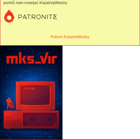
pomóż nam rozwijać KopalnięWiedzy.
Patroni KopalniWiedzy