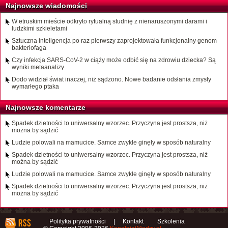
Najnowsze wiadomości
W etruskim mieście odkryto rytualną studnię z nienaruszonymi darami i
ludzkimi szkieletami
Sztuczna inteligencja po raz pierwszy zaprojektowała funkcjonalny genom
bakteriofaga
Czy infekcja SARS-CoV-2 w ciąży może odbić się na zdrowiu dziecka? Są
wyniki metaanalizy
Dodo widział świat inaczej, niż sądzono. Nowe badanie odsłania zmysły
wymarłego ptaka
Najnowsze komentarze
Spadek dzietności to uniwersalny wzorzec. Przyczyna jest prostsza, niż
można by sądzić
Ludzie polowali na mamucice. Samce zwykle ginęły w sposób naturalny
Spadek dzietności to uniwersalny wzorzec. Przyczyna jest prostsza, niż
można by sądzić
Ludzie polowali na mamucice. Samce zwykle ginęły w sposób naturalny
Spadek dzietności to uniwersalny wzorzec. Przyczyna jest prostsza, niż
można by sądzić
Polityka prywatności
|
Kontakt
Szkolenia