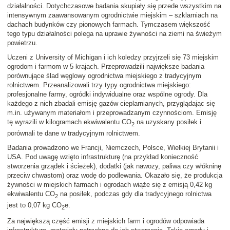
działalności. Dotychczasowe badania skupiały się przede wszystkim na
intensywnym zaawansowanym ogrodnictwie miejskim – szklarniach na
dachach budynków czy pionowych farmach. Tymczasem większość
tego typu działalności polega na uprawie żywności na ziemi na świeżym
powietrzu.
Uczeni z University of Michigan i ich koledzy przyjrzeli się 73 miejskim
ogrodom i farmom w 5 krajach. Przeprowadzili największe badania
porównujące ślad węglowy ogrodnictwa miejskiego z tradycyjnym
rolnictwem. Przeanalizowali trzy typy ogrodnictwa miejskiego:
profesjonalne farmy, ogródki indywidualne oraz wspólne ogrody. Dla
każdego z nich zbadali emisję gazów cieplarnianych, przyglądając się
m.in. używanym materiałom i przeprowadzanym czynnościom. Emisję
tę wyrazili w kilogramach ekwiwalentu CO
na uzyskany posiłek i
2
porównali te dane w tradycyjnym rolnictwem.
Badania prowadzono we Francji, Niemczech, Polsce, Wielkiej Brytanii i
USA. Pod uwagę wzięto infrastrukturę (na przykład konieczność
stworzenia grządek i ścieżek), dodatki (jak nawozy, paliwa czy włókninę
przeciw chwastom) oraz wodę do podlewania. Okazało się, że produkcja
żywności w miejskich farmach i ogrodach wiąże się z emisją 0,42 kg
ekwiwalentu CO
na posiłek, podczas gdy dla tradycyjnego rolnictwa
2
jest to 0,07 kg CO
e.
2
Za największą część emisji z miejskich farm i ogrodów odpowiada