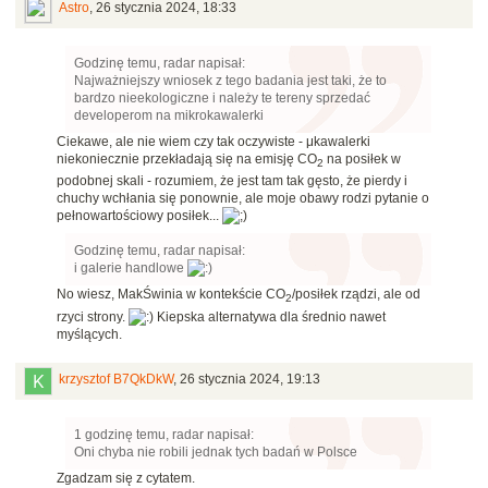
Astro
,
26 stycznia 2024, 18:33
Godzinę temu, radar napisał:
Najważniejszy wniosek z tego badania jest taki, że to
bardzo nieekologiczne i należy te tereny sprzedać
developerom na mikrokawalerki
Ciekawe, ale nie wiem czy tak oczywiste - μkawalerki
niekoniecznie przekładają się na emisję CO
na posiłek w
2
podobnej skali - rozumiem, że jest tam tak gęsto, że pierdy i
chuchy wchłania się ponownie, ale moje obawy rodzi pytanie o
pełnowartościowy posiłek...
Godzinę temu, radar napisał:
i galerie handlowe
No wiesz, MakŚwinia w kontekście CO
/posiłek rządzi, ale od
2
rzyci strony.
Kiepska alternatywa dla średnio nawet
myślących.
krzysztof B7QkDkW
,
26 stycznia 2024, 19:13
1 godzinę temu, radar napisał:
Oni chyba nie robili jednak tych badań w Polsce
Zgadzam się z cytatem.