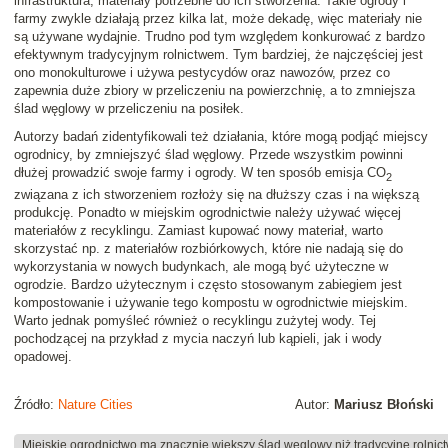
infrastruktura, materiały potrzebne do ich stworzenia. Takie ogrody i
farmy zwykle działają przez kilka lat, może dekadę, więc materiały nie
są używane wydajnie. Trudno pod tym względem konkurować z bardzo
efektywnym tradycyjnym rolnictwem. Tym bardziej, że najczęściej jest
ono monokulturowe i używa pestycydów oraz nawozów, przez co
zapewnia duże zbiory w przeliczeniu na powierzchnię, a to zmniejsza
ślad węglowy w przeliczeniu na posiłek.
Autorzy badań zidentyfikowali też działania, które mogą podjąć miejscy
ogrodnicy, by zmniejszyć ślad węglowy. Przede wszystkim powinni
dłużej prowadzić swoje farmy i ogrody. W ten sposób emisja CO
2
związana z ich stworzeniem rozłoży się na dłuższy czas i na większą
produkcję. Ponadto w miejskim ogrodnictwie należy używać więcej
materiałów z recyklingu. Zamiast kupować nowy materiał, warto
skorzystać np. z materiałów rozbiórkowych, które nie nadają się do
wykorzystania w nowych budynkach, ale mogą być użyteczne w
ogrodzie. Bardzo użytecznym i często stosowanym zabiegiem jest
kompostowanie i używanie tego kompostu w ogrodnictwie miejskim.
Warto jednak pomyśleć również o recyklingu zużytej wody. Tej
pochodzącej na przykład z mycia naczyń lub kąpieli, jak i wody
opadowej.
Źródło:
Nature Cities
Autor:
Mariusz Błoński
Miejskie ogrodnictwo ma znacznie większy ślad węglowy niż tradycyjne rolnic