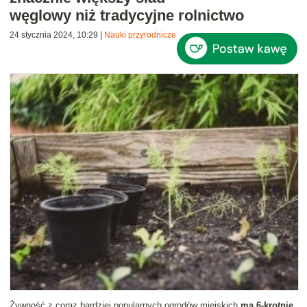
węglowy niż tradycyjne rolnictwo
24 stycznia 2024, 10:29
|
Nauki przyrodnicze
Żywność z coraz bardziej popularnych ogrodów miejskich
ma 6-krotnie