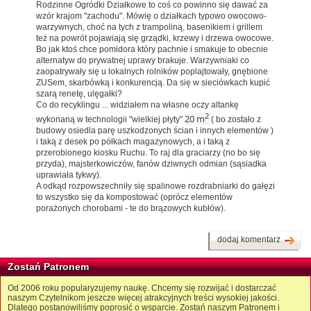
Rodzinne Ogródki Działkowe to coś co powinno się dawać za
wzór krajom "zachodu". Mówię o działkach typowo owocowo-
warzywnych, choć na tych z trampoliną, basenikiem i grillem
też na powrót pojawiają się grządki, krzewy i drzewa owocowe.
Bo jak ktoś chce pomidora który pachnie i smakuje to obecnie
alternatyw do prywatnej uprawy brakuje. Warzywniaki co
zaopatrywały się u lokalnych rolników poplajtowały, gnębione
ZUSem, skarbówką i konkurencją. Da się w sieciówkach kupić
szarą renetę, ulęgałki?
Co do recyklingu ... widziałem na własne oczy altankę
2
20 m
wykonaną w technologii "wielkiej płyty"
( bo zostało z
budowy osiedla parę uszkodzonych ścian i innych elementów )
i taką z desek po półkach magazynowych, a i taką z
przerobionego kiosku Ruchu. To raj dla graciarzy (no bo się
przyda), majsterkowiczów, fanów dziwnych odmian (sąsiadka
uprawiała tykwy).
A odkąd rozpowszechniły się spalinowe rozdrabniarki do gałęzi
to wszystko się da kompostować (oprócz elementów
porażonych chorobami - te do brązowych kubłów).
dodaj komentarz
Zostań Patronem
Od 2006 roku popularyzujemy naukę. Chcemy się rozwijać i dostarczać
naszym Czytelnikom jeszcze więcej atrakcyjnych treści wysokiej jakości.
Dlatego postanowiliśmy poprosić o wsparcie. Zostań naszym Patronem i