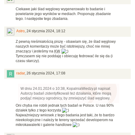
Ciekawe jaki ślad węglowy wygenerowało to badanie i
powielanie jego wyników w mediach. Proponuję zbadanie
tego. I następstw tego zbadania.
Astro
,
24 stycznia 2024, 18:12
Z pewną nieśmiałością piszę - obawiam się, że ślad węglowy
naszych komentarzy może być istotniejszy, choć nie mniej
znaczący i jesteśmy na
KW
.
Tymczasem się nie poddaję i obiecuję fedrować ile się da (i
czasu starczy).
radar
,
26 stycznia 2024, 17:08
W dniu 24.01.2024 o 10:38, KopalniaWiedzy.pl napisał:
Autorzy badań zidentyfikowali też działania, które mogą
podjąć miejscy ogrodnicy, by zmniejszyć ślad węglowy.
Oni chyba nie robili jednak tych badań w Polsce. U nas 90%
działek tylko z tego korzysta
Najważniejszy wniosek z tego badania jest taki, że to bardzo
nieekologiczne i należy te tereny sprzedać developerom na
mikrokawalerki i galerie handlowe