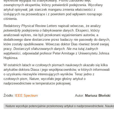
wykresów wygląda na sfabrykowany. Pismo zatrudniło więc
zewnętrznych ekspertów, którzy potwierdzili podejrzenia. Wycofany
artykuł opisywał, jak siarczek manganu zmienia właściwości z
izolujących na przewodzące i z powrotem pod wpływem rosnącego
ciśnienia.
Redaktorzy
Physical Review Letters
napisali wówczas, że analizy
potwierdziły podejrzenia o fabrykowanie danych
. Eksperci, którzy
analizowali wykres, nie byli przekonani wyjaśnieniami autorów, a
dodatkowego dane dostarczone przez badaczy nie pasowały do danych,
które zostały opublikowane. Wówczas doktor Dias również bronił swojej
pracy.
Dostarczyli sfałszowanych danych. Nie ma tutaj żadnych
wątpliwości
, odpowiadał profesor Peter Armitage z Uniwersytetu Johnsa
Hopkinsa.
W ostatnich latach w czołowych pismach naukowych ukazało się kilka
artykułów doktora Diasa i jego współpracowników, w których informowali
o uzyskaniu niezwykle interesujących wyników. Teraz jedno z
czołowych pism,
Nature
, wycofało jego głośny artykuł o
nadprzewodnictwie w temperaturze pokojowej.
Źródło:
IEEE Spectrum
Autor:
Mariusz Błoński
Nature wycofuje potencjalnie przełomowy artykuł o nadprzewodnictwie. Nauk