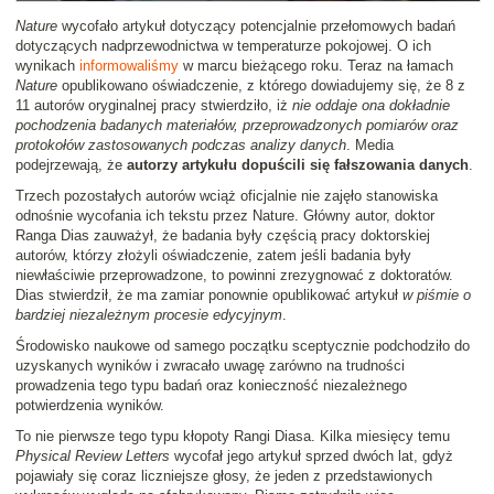
Nature
wycofało artykuł dotyczący potencjalnie przełomowych badań
dotyczących nadprzewodnictwa w temperaturze pokojowej. O ich
wynikach
informowaliśmy
w marcu bieżącego roku. Teraz na łamach
Nature
opublikowano oświadczenie, z którego dowiadujemy się, że 8 z
11 autorów oryginalnej pracy stwierdziło, iż
nie oddaje ona dokładnie
pochodzenia badanych materiałów, przeprowadzonych pomiarów oraz
protokołów zastosowanych podczas analizy danych
. Media
podejrzewają, że
autorzy artykułu dopuścili się fałszowania danych
.
Trzech pozostałych autorów wciąż oficjalnie nie zajęło stanowiska
odnośnie wycofania ich tekstu przez Nature. Główny autor, doktor
Ranga Dias zauważył, że badania były częścią pracy doktorskiej
autorów, którzy złożyli oświadczenie, zatem jeśli badania były
niewłaściwie przeprowadzone, to powinni zrezygnować z doktoratów.
Dias stwierdził, że ma zamiar ponownie opublikować artykuł
w piśmie o
bardziej niezależnym procesie edycyjnym
.
Środowisko naukowe od samego początku sceptycznie podchodziło do
uzyskanych wyników i zwracało uwagę zarówno na trudności
prowadzenia tego typu badań oraz konieczność niezależnego
potwierdzenia wyników.
To nie pierwsze tego typu kłopoty Rangi Diasa. Kilka miesięcy temu
Physical Review Letters
wycofał jego artykuł sprzed dwóch lat, gdyż
pojawiały się coraz liczniejsze głosy, że jeden z przedstawionych