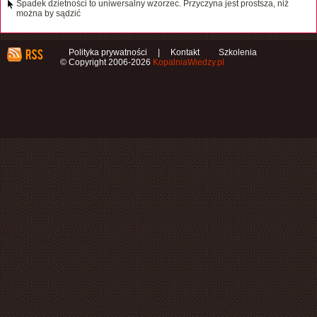
Spadek dzietności to uniwersalny wzorzec. Przyczyna jest prostsza, niż
można by sądzić
Polityka prywatności
|
Kontakt
Szkolenia
© Copyright 2006-2026
KopalniaWiedzy.pl