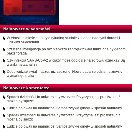
Najnowsze wiadomości
W etruskim mieście odkryto rytualną studnię z nienaruszonymi darami i
ludzkimi szkieletami
Sztuczna inteligencja po raz pierwszy zaprojektowała funkcjonalny genom
bakteriofaga
Czy infekcja SARS-CoV-2 w ciąży może odbić się na zdrowiu dziecka? Są
wyniki metaanalizy
Dodo widział świat inaczej, niż sądzono. Nowe badanie odsłania zmysły
wymarłego ptaka
Najnowsze komentarze
Spadek dzietności to uniwersalny wzorzec. Przyczyna jest prostsza, niż
można by sądzić
Ludzie polowali na mamucice. Samce zwykle ginęły w sposób naturalny
Spadek dzietności to uniwersalny wzorzec. Przyczyna jest prostsza, niż
można by sądzić
Ludzie polowali na mamucice. Samce zwykle ginęły w sposób naturalny