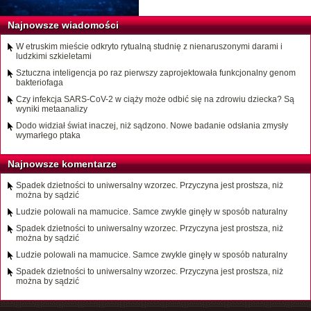
Najnowsze wiadomości
W etruskim mieście odkryto rytualną studnię z nienaruszonymi darami i
ludzkimi szkieletami
Sztuczna inteligencja po raz pierwszy zaprojektowała funkcjonalny genom
bakteriofaga
Czy infekcja SARS-CoV-2 w ciąży może odbić się na zdrowiu dziecka? Są
wyniki metaanalizy
Dodo widział świat inaczej, niż sądzono. Nowe badanie odsłania zmysły
wymarłego ptaka
Najnowsze komentarze
Spadek dzietności to uniwersalny wzorzec. Przyczyna jest prostsza, niż
można by sądzić
Ludzie polowali na mamucice. Samce zwykle ginęły w sposób naturalny
Spadek dzietności to uniwersalny wzorzec. Przyczyna jest prostsza, niż
można by sądzić
Ludzie polowali na mamucice. Samce zwykle ginęły w sposób naturalny
Spadek dzietności to uniwersalny wzorzec. Przyczyna jest prostsza, niż
można by sądzić