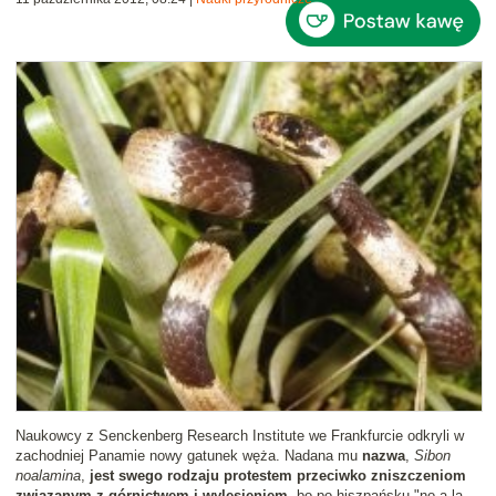
Naukowcy z Senckenberg Research Institute we Frankfurcie odkryli w
zachodniej Panamie nowy gatunek węża. Nadana mu
nazwa
,
Sibon
noalamina
,
jest swego rodzaju protestem przeciwko zniszczeniom
związanym z górnictwem i wylesieniem
, bo po hiszpańsku "no a la