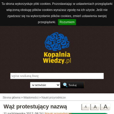
Ta strona wykorzystuje pliki cookies. Pozostawiając w ustawieniach przeglądarki
włączoną obsługę plików cookies wyrażasz zgodę na ich użycie. Jeśli nie
zgadzasz się na wykorzystanie plików cookies, zmień ustawienia swojej
przeglądarki.
Rozumiem
Strona główna
>
Wiadomości
>
Nauki przyrodnicze
Wąż protestujący nazwą
A
A
A
11 października 2012, 08:24
|
Nauki przyrodnicze