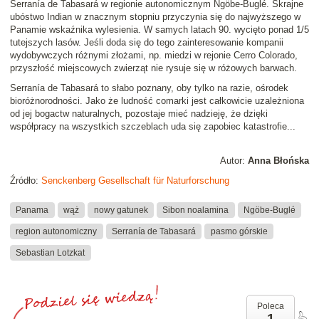
Serranía de Tabasará w regionie autonomicznym Ngöbe-Buglé. Skrajne
ubóstwo Indian w znacznym stopniu przyczynia się do najwyższego w
Panamie wskaźnika wylesienia. W samych latach 90. wycięto ponad 1/5
tutejszych lasów. Jeśli doda się do tego zainteresowanie kompanii
wydobywczych różnymi złożami, np. miedzi w rejonie Cerro Colorado,
przyszłość miejscowych zwierząt nie rysuje się w różowych barwach.
Serranía de Tabasará to słabo poznany, oby tylko na razie, ośrodek
bioróżnorodności. Jako że ludność comarki jest całkowicie uzależniona
od jej bogactw naturalnych, pozostaje mieć nadzieję, że dzięki
współpracy na wszystkich szczeblach uda się zapobiec katastrofie...
Autor:
Anna Błońska
Źródło:
Senckenberg Gesellschaft für Naturforschung
Panama
wąż
nowy gatunek
Sibon noalamina
Ngöbe-Buglé
region autonomiczny
Serranía de Tabasará
pasmo górskie
Sebastian Lotzkat
Poleca
1