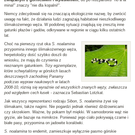
mina!" znaczy "nie dla kopalni!".
Niemcy zdecydowali się na znaczącą ekologicznie nazwę, by zwrócić
uwagę na fakt, że działania ludzi zagrażają habitatowi nieszkodliwego
ślimakożernego węża. W podobnej sytuacji znajdują się zresztą inne
gatunki płazów i gadów, odkrywane w regionie w ciągu kilku ostatnich
lat.
Choć na pierwszy rzut oka
S. noalamina
przypomina innego ślimakożernego węża,
herpetolodzy dość szybko doszli do
wniosku, że mają do czynienia z
nieznanym gatunkiem.
Trzy egzemplarze,
które schwytaliśmy w górskich lasach
deszczowych zachodniej Panamy
podczas wypraw naukowych w latach
2008-10, różnią się wyraźnie od wszystkich znanych węży, zwłaszcza
pod względem cech łusek
- zaznacza Sebastian Lotzkat.
Jak wszyscy reprezentanci rodzaju
Sibon
,
S. noalamina
żywi się
ślimakami, także nagimi. Nie pogardzi jednak również dżdżownicami
czy skrzekiem. Ważne, by pokarm był miękki. W samoobronie wąż nie
gryzie, ale bazuje na mimikrze. Ponieważ jego ciało pokrywają czarne i
białe pasy, przypomina on jadowite koralówki.
S. noalamina
to endemit, zamieszkuje wyłącznie pasmo górskie