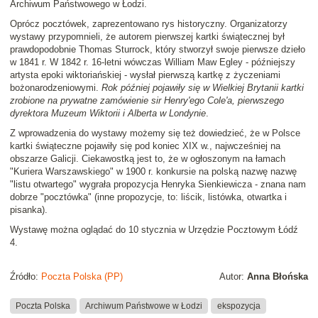
Archiwum Państwowego w Łodzi.
Oprócz pocztówek, zaprezentowano rys historyczny. Organizatorzy
wystawy przypomnieli, że autorem pierwszej kartki świątecznej był
prawdopodobnie Thomas Sturrock, który stworzył swoje pierwsze dzieło
w 1841 r. W 1842 r. 16-letni wówczas William Maw Egley - późniejszy
artysta epoki wiktoriańskiej - wysłał pierwszą kartkę z życzeniami
bożonarodzeniowymi.
Rok później pojawiły się w Wielkiej Brytanii kartki
zrobione na prywatne zamówienie sir Henry'ego Cole'a, pierwszego
dyrektora Muzeum Wiktorii i Alberta w Londynie
.
Z wprowadzenia do wystawy możemy się też dowiedzieć, że w Polsce
kartki świąteczne pojawiły się pod koniec XIX w., najwcześniej na
obszarze Galicji. Ciekawostką jest to, że w ogłoszonym na łamach
"Kuriera Warszawskiego" w 1900 r. konkursie na polską nazwę nazwę
"listu otwartego" wygrała propozycja Henryka Sienkiewicza - znana nam
dobrze "pocztówka" (inne propozycje, to: liścik, listówka, otwartka i
pisanka).
Wystawę można oglądać do 10 stycznia w Urzędzie Pocztowym Łódź
4.
Źródło:
Poczta Polska (PP)
Autor:
Anna Błońska
Poczta Polska
Archiwum Państwowe w Łodzi
ekspozycja