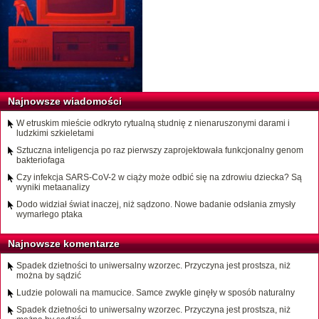
Najnowsze wiadomości
W etruskim mieście odkryto rytualną studnię z nienaruszonymi darami i
ludzkimi szkieletami
Sztuczna inteligencja po raz pierwszy zaprojektowała funkcjonalny genom
bakteriofaga
Czy infekcja SARS-CoV-2 w ciąży może odbić się na zdrowiu dziecka? Są
wyniki metaanalizy
Dodo widział świat inaczej, niż sądzono. Nowe badanie odsłania zmysły
wymarłego ptaka
Najnowsze komentarze
Spadek dzietności to uniwersalny wzorzec. Przyczyna jest prostsza, niż
można by sądzić
Ludzie polowali na mamucice. Samce zwykle ginęły w sposób naturalny
Spadek dzietności to uniwersalny wzorzec. Przyczyna jest prostsza, niż