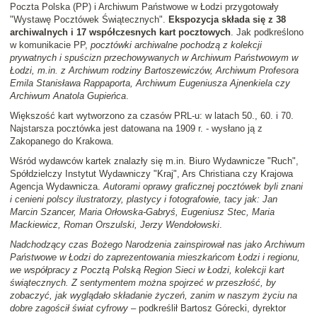
Poczta Polska (PP) i Archiwum Państwowe w Łodzi przygotowały
"Wystawę Pocztówek Świątecznych".
Ekspozycja składa się z 38
archiwalnych i 17 współczesnych kart pocztowych
. Jak podkreślono
w komunikacie PP,
pocztówki archiwalne pochodzą z kolekcji
prywatnych i spuścizn przechowywanych w Archiwum Państwowym w
Łodzi, m.in. z Archiwum rodziny Bartoszewiczów, Archiwum Profesora
Emila Stanisława Rappaporta, Archiwum Eugeniusza Ajnenkiela czy
Archiwum Anatola Gupieńca
.
Większość kart wytworzono za czasów PRL-u: w latach 50., 60. i 70.
Najstarsza pocztówka jest datowana na 1909 r. - wysłano ją z
Zakopanego do Krakowa.
Wśród wydawców kartek znalazły się m.in. Biuro Wydawnicze "Ruch",
Spółdzielczy Instytut Wydawniczy "Kraj", Ars Christiana czy Krajowa
Agencja Wydawnicza.
Autorami oprawy graficznej pocztówek byli znani
i cenieni polscy ilustratorzy, plastycy i fotografowie, tacy jak: Jan
Marcin Szancer, Maria Orłowska-Gabryś, Eugeniusz Stec, Maria
Mackiewicz, Roman Orszulski, Jerzy Wendołowski
.
Nadchodzący czas Bożego Narodzenia zainspirował nas jako Archiwum
Państwowe w Łodzi do zaprezentowania mieszkańcom Łodzi i regionu,
we współpracy z Pocztą Polską Region Sieci w Łodzi, kolekcji kart
świątecznych. Z sentymentem można spojrzeć w przeszłość, by
zobaczyć, jak wyglądało składanie życzeń, zanim w naszym życiu na
dobre zagościł świat cyfrowy
– podkreślił Bartosz Górecki, dyrektor