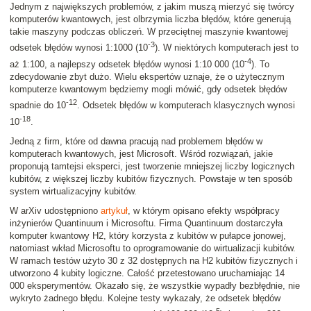
Jednym z największych problemów, z jakim muszą mierzyć się twórcy
komputerów kwantowych, jest olbrzymia liczba błędów, które generują
takie maszyny podczas obliczeń. W przeciętnej maszynie kwantowej
-3
odsetek błędów wynosi 1:1000 (10
). W niektórych komputerach jest to
-4
aż 1:100, a najlepszy odsetek błędów wynosi 1:10 000 (10
). To
zdecydowanie zbyt dużo. Wielu ekspertów uznaje, że o użytecznym
komputerze kwantowym będziemy mogli mówić, gdy odsetek błędów
-12
spadnie do 10
. Odsetek błędów w komputerach klasycznych wynosi
-18
10
.
Jedną z firm, które od dawna pracują nad problemem błędów w
komputerach kwantowych, jest Microsoft. Wśród rozwiązań, jakie
proponują tamtejsi eksperci, jest tworzenie mniejszej liczby logicznych
kubitów, z większej liczby kubitów fizycznych. Powstaje w ten sposób
system wirtualizacyjny kubitów.
W arXiv udostępniono
artykuł
, w którym opisano efekty współpracy
inżynierów Quantinuum i Microsoftu. Firma Quantinuum dostarczyła
komputer kwantowy H2, który korzysta z kubitów w pułapce jonowej,
natomiast wkład Microsoftu to oprogramowanie do wirtualizacji kubitów.
W ramach testów użyto 30 z 32 dostępnych na H2 kubitów fizycznych i
utworzono 4 kubity logiczne. Całość przetestowano uruchamiając 14
000 eksperymentów. Okazało się, że wszystkie wypadły bezbłędnie, nie
wykryto żadnego błędu. Kolejne testy wykazały, że odsetek błędów