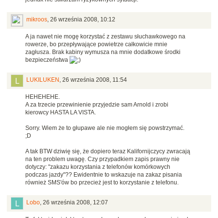
mikroos
,
26 września 2008, 10:12
A ja nawet nie mogę korzystać z zestawu słuchawkowego na
rowerze, bo przepływające powietrze całkowicie mnie
zagłusza. Brak kabiny wymusza na mnie dodatkowe środki
bezpieczeństwa
LUKILUKEN
,
26 września 2008, 11:54
HEHEHEHE.
A za trzecie przewinienie przyjedzie sam Arnold i zrobi
kierowcy HASTA LA VISTA.
Sorry. Wiem że to głupawe ale nie mogłem się powstrzymać.
;D
A tak BTW dziwię się, że dopiero teraz Kalifornijczycy zwracają
na ten problem uwagę. Czy przypadkiem zapis prawny nie
dotyczy: "zakazu korzystania z telefonów komórkowych
podczas jazdy"?? Ewidentnie to wskazuje na zakaz pisania
również SMS'ów bo przecież jest to korzystanie z telefonu.
Lobo
,
26 września 2008, 12:07