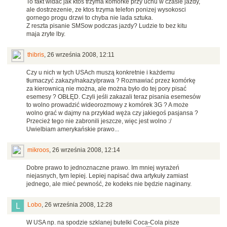
To fakt widac jak ktos trzyma komorke przy uchu w czasie jazdy,
ale dostrzezenie, ze ktos trzyma telefon ponizej wysokosci
gornego progu drzwi to chyba nie lada sztuka.
Z reszta pisanie SMSow podczas jazdy? Ludzie to bez kitu
maja zryte lby.
thibris
,
26 września 2008, 12:11
Czy u nich w tych USAch muszą konkretnie i każdemu
tłumaczyć zakazy/nakazy/prawa ? Rozmawiać przez komórkę
za kierownicą nie można, ale można było do tej pory pisać
esemesy ? OBŁĘD. Czyli jeśli zakazali teraz pisania esemesów
to wolno prowadzić wideorozmowy z komórek 3G ? A może
wolno grać w dajmy na przykład węża czy jakiegoś pasjansa ?
Przecież tego nie zabronili jeszcze, więc jest wolno :/
Uwielbiam amerykańskie prawo...
mikroos
,
26 września 2008, 12:14
Dobre prawo to jednoznaczne prawo. Im mniej wyrażeń
niejasnych, tym lepiej. Lepiej napisać dwa artykuły zamiast
jednego, ale mieć pewność, że kodeks nie będzie naginany.
Lobo
,
26 września 2008, 12:28
W USA np. na spodzie szklanej butelki Coca-Cola pisze