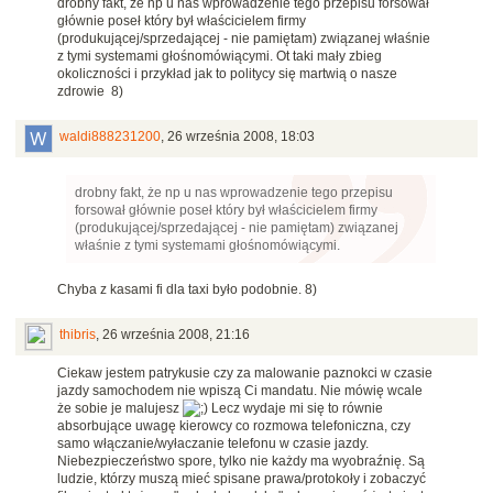
drobny fakt, że np u nas wprowadzenie tego przepisu forsował
głównie poseł który był właścicielem firmy
(produkującej/sprzedającej - nie pamiętam) związanej właśnie
z tymi systemami głośnomówiącymi. Ot taki mały zbieg
okoliczności i przykład jak to politycy się martwią o nasze
zdrowie 8)
waldi888231200
,
26 września 2008, 18:03
drobny fakt, że np u nas wprowadzenie tego przepisu
forsował głównie poseł który był właścicielem firmy
(produkującej/sprzedającej - nie pamiętam) związanej
właśnie z tymi systemami głośnomówiącymi.
Chyba z kasami fi dla taxi było podobnie. 8)
thibris
,
26 września 2008, 21:16
Ciekaw jestem patrykusie czy za malowanie paznokci w czasie
jazdy samochodem nie wpiszą Ci mandatu. Nie mówię wcale
że sobie je malujesz
Lecz wydaje mi się to równie
absorbujące uwagę kierowcy co rozmowa telefoniczna, czy
samo włączanie/wyłaczanie telefonu w czasie jazdy.
Niebezpieczeństwo spore, tylko nie każdy ma wyobraźnię. Są
ludzie, którzy muszą mieć spisane prawa/protokoły i zobaczyć