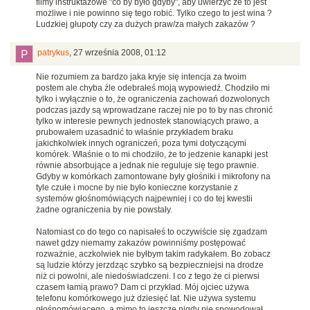
filmy instruktażowe "co by było gdyby", aby uwierzyć że to jest
możliwe i nie powinno się tego robić. Tylko czego to jest wina ?
Ludzkiej głupoty czy za dużych praw/za małych zakazów ?
patrykus
,
27 września 2008, 01:12
Nie rozumiem za bardzo jaka kryje się intencja za twoim
postem ale chyba źle odebrałeś moją wypowiedź. Chodziło mi
tylko i wyłącznie o to, że ograniczenia zachowań dozwolonych
podczas jazdy są wprowadzane raczej nie po to by nas chronić
tylko w interesie pewnych jednostek stanowiących prawo, a
prubowałem uzasadnić to właśnie przykładem braku
jakichkolwiek innych ograniczeń, poza tymi dotyczącymi
komórek. Właśnie o to mi chodziło, że to jedzenie kanapki jest
równie absorbujące a jednak nie reguluje się tego prawnie.
Gdyby w komórkach zamontowane były głośniki i mikrofony na
tyle czułe i mocne by nie było konieczne korzystanie z
systemów głośnomówiących najpewniej i co do tej kwestii
żadne ograniczenia by nie powstały.
Natomiast co do tego co napisałeś to oczywiście się zgadzam
nawet gdzy niemamy zakazów powinniśmy postępować
rozważnie, aczkolwiek nie byłbym takim radykałem. Bo zobacz
są ludzie którzy jerzdząc szybko są bezpieczniejsi na drodze
niż ci powolni, ale niedoświadczeni. I co z tego że ci pierwsi
czasem łamią prawo? Dam ci przykład. Mój ojciec używa
telefonu komórkowego już dziesięć lat. Nie używa systemu
głośnomówiącego, a mimo to jeszcze nigdy nie spowodował