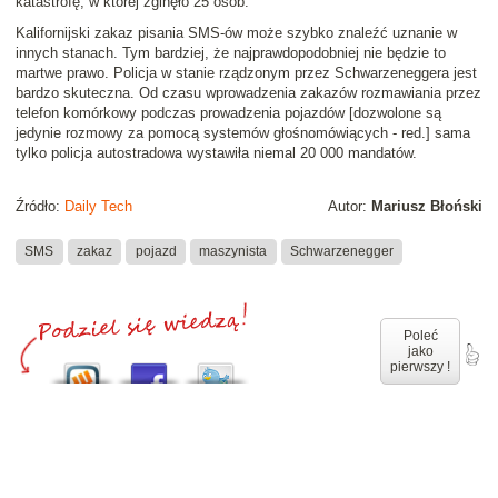
katastrofę, w której zginęło 25 osób.
Kalifornijski zakaz pisania SMS-ów może szybko znaleźć uznanie w
innych stanach. Tym bardziej, że najprawdopodobniej nie będzie to
martwe prawo. Policja w stanie rządzonym przez Schwarzeneggera jest
bardzo skuteczna. Od czasu wprowadzenia zakazów rozmawiania przez
telefon komórkowy podczas prowadzenia pojazdów [dozwolone są
jedynie rozmowy za pomocą systemów głośnomówiących - red.] sama
tylko policja autostradowa wystawiła niemal 20 000 mandatów.
Źródło:
Daily Tech
Autor:
Mariusz Błoński
SMS
zakaz
pojazd
maszynista
Schwarzenegger
Poleć
jako
pierwszy !