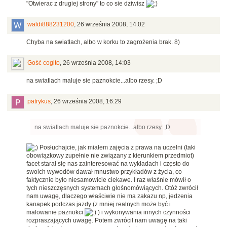
"Otwierac z drugiej strony" to co sie dziwisz
waldi888231200
,
26 września 2008, 14:02
Chyba na swiatłach, albo w korku to zagrożenia brak. 8)
Gość cogito
,
26 września 2008, 14:03
na swiatlach maluje sie paznokcie...albo rzesy. ;D
patrykus
,
26 września 2008, 16:29
na swiatlach maluje sie paznokcie...albo rzesy. ;D
Posłuchajcie, jak miałem zajęcia z prawa na uczelni (taki
obowiązkowy zupełnie nie związany z kierunkiem przedmiot)
facet starał się nas zainteresować na wykładach i często do
swoich wywodów dawał mnustwo przykładów z życia, co
faktycznie było niesamowicie ciekawe. I raz właśnie mówił o
tych nieszczęsnych systemach głośnomówiących. Otóż zwrócił
nam uwagę, dlaczego właściwie nie ma zakazu np, jedzenia
kanapek podczas jazdy (z mniej realnych może być i
malowanie paznokci
) i wykonywania innych czynności
rozpraszających uwagę. Potem zwrócił nam uwagę na taki