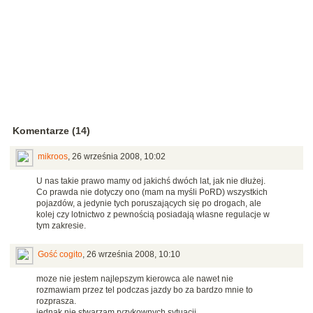
Komentarze (14)
mikroos
,
26 września 2008, 10:02
U nas takie prawo mamy od jakichś dwóch lat, jak nie dłużej.
Co prawda nie dotyczy ono (mam na myśli PoRD) wszystkich
pojazdów, a jedynie tych poruszających się po drogach, ale
kolej czy lotnictwo z pewnością posiadają własne regulacje w
tym zakresie.
Gość cogito
,
26 września 2008, 10:10
moze nie jestem najlepszym kierowca ale nawet nie
rozmawiam przez tel podczas jazdy bo za bardzo mnie to
rozprasza.
jednak nie stwarzam ryzykownych sytuacji.