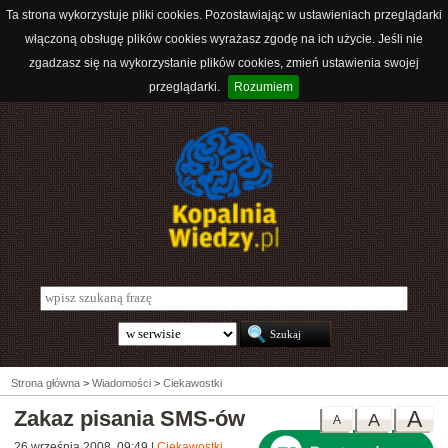
Ta strona wykorzystuje pliki cookies. Pozostawiając w ustawieniach przeglądarki
włączoną obsługę plików cookies wyrażasz zgodę na ich użycie. Jeśli nie
zgadzasz się na wykorzystanie plików cookies, zmień ustawienia swojej
przeglądarki.
Rozumiem
Strona główna
>
Wiadomości
>
Ciekawostki
Zakaz pisania SMS-ów
A
A
A
26 września 2008, 09:49
|
Ciekawostki