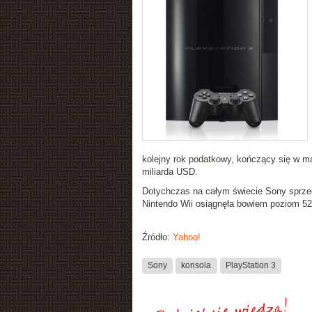
kolejny rok podatkowy, kończący się w ma
miliarda USD.
Dotychczas na całym świecie Sony sprzeda
Nintendo Wii osiągnęła bowiem poziom 52,
Źródło:
Yahoo!
Sony
konsola
PlayStation 3