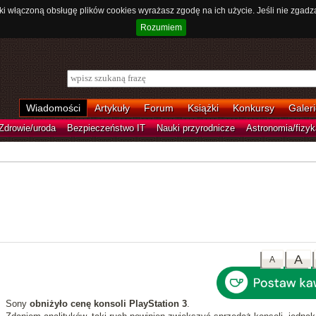
ki włączoną obsługę plików cookies wyrażasz zgodę na ich użycie. Jeśli nie zgadz
Rozumiem
Wiadomości
Artykuły
Forum
Książki
Konkursy
Galeri
Zdrowie/uroda
Bezpieczeństwo IT
Nauki przyrodnicze
Astronomia/fizyk
A
A
Sony
obniżyło cenę konsoli PlayStation 3
.