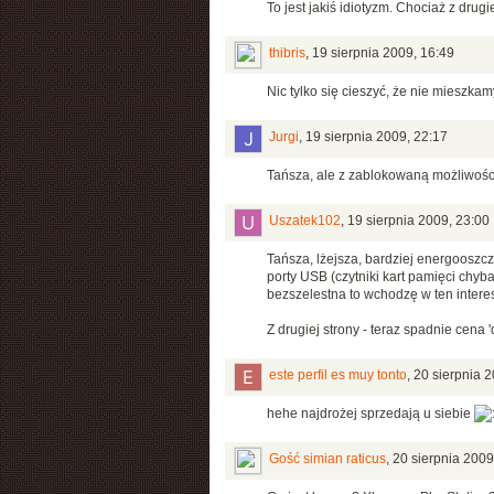
To jest jakiś idiotyzm. Chociaż z drugi
thibris
,
19 sierpnia 2009, 16:49
Nic tylko się cieszyć, że nie mieszka
Jurgi
,
19 sierpnia 2009, 22:17
Tańsza, ale z zablokowaną możliwośc
Uszatek102
,
19 sierpnia 2009, 23:00
Tańsza, lżejsza, bardziej energooszcz
porty USB (czytniki kart pamięci chyba
bezszelestna to wchodzę w ten interes
Z drugiej strony - teraz spadnie cena 
este perfil es muy tonto
,
20 sierpnia 2
hehe najdrożej sprzedają u siebie
Gość simian raticus
,
20 sierpnia 2009