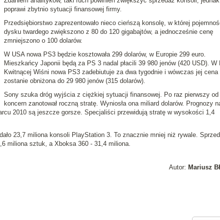
Zdaniem analityków, taki ruch powinien zwiększyć sprzedaż konsoli, jednak
poprawi zbytnio sytuacji finansowej firmy.
Przedsiębiorstwo zaprezentowało nieco cieńszą konsolę, w której pojemnoś
dysku twardego zwiększono z 80 do 120 gigabajtów, a jednocześnie cenę
zmniejszono o 100 dolarów.
W USA nowa PS3 będzie kosztowała 299 dolarów, w Europie 299 euro.
Mieszkańcy Japonii będą za PS 3 nadal płacili 39 980 jenów (420 USD). W 
Kwitnącej Wiśni nowa PS3 zadebiutuje za dwa tygodnie i wówczas jej cena
zostanie obniżona do 29 980 jenów (315 dolarów).
Sony szuka dróg wyjścia z ciężkiej sytuacji finansowej. Po raz pierwszy od 
koncern zanotował roczną stratę. Wyniosła ona miliard dolarów. Prognozy n
rcu 2010 są jeszcze gorsze. Specjaliści przewidują stratę w wysokości 1,4
ło 23,7 miliona konsoli PlayStation 3. To znacznie mniej niż rywale. Sprze
6 miliona sztuk, a Xboksa 360 - 31,4 miliona.
Autor:
Mariusz B