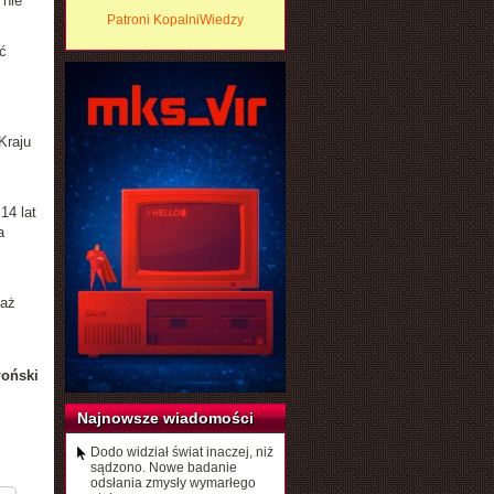
 nie
Patroni KopalniWiedzy
ć
Kraju
14 lat
a
daż
łoński
Najnowsze wiadomości
Dodo widział świat inaczej, niż
sądzono. Nowe badanie
odsłania zmysły wymarłego