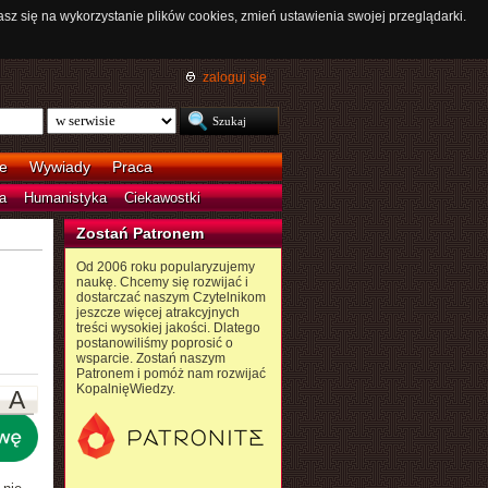
asz się na wykorzystanie plików cookies, zmień ustawienia swojej przeglądarki.
zaloguj się
e
Wywiady
Praca
a
Humanistyka
Ciekawostki
Zostań Patronem
Od 2006 roku popularyzujemy
naukę. Chcemy się rozwijać i
dostarczać naszym Czytelnikom
jeszcze więcej atrakcyjnych
treści wysokiej jakości. Dlatego
postanowiliśmy poprosić o
wsparcie. Zostań naszym
Patronem i pomóż nam rozwijać
KopalnięWiedzy.
A