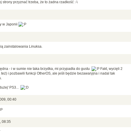
ej strony przyznać trzeba, że to żadna rzadkość :-\
my w Japonii
ią zainstalowania Linuksa.
ędna - i w sumie nie taka brzydka, mi przypadła do gustu
Fakt, wycięli 2
 też) i pozbawili funkcji OtherOS, ale jeśli będzie bezawaryjna i nadal tak
.
'dużej' PS3...
009, 00:40
, 08:35