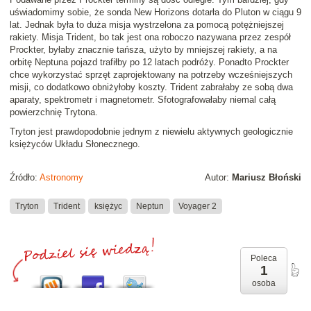
uświadomimy sobie, że sonda New Horizons dotarła do Pluton w ciągu 9
lat. Jednak była to duża misja wystrzelona za pomocą potężniejszej
rakiety. Misja Trident, bo tak jest ona roboczo nazywana przez zespół
Prockter, byłaby znacznie tańsza, użyto by mniejszej rakiety, a na
orbitę Neptuna pojazd trafiłby po 12 latach podróży. Ponadto Prockter
chce wykorzystać sprzęt zaprojektowany na potrzeby wcześniejszych
misji, co dodatkowo obniżyłoby koszty. Trident zabrałaby ze sobą dwa
aparaty, spektrometr i magnetometr. Sfotografowałaby niemal całą
powierzchnię Trytona.
Tryton jest prawdopodobnie jednym z niewielu aktywnych geologicznie
księżyców Układu Słonecznego.
Źródło:
Astronomy
Autor:
Mariusz Błoński
Tryton
Trident
księżyc
Neptun
Voyager 2
Poleca
1
osoba