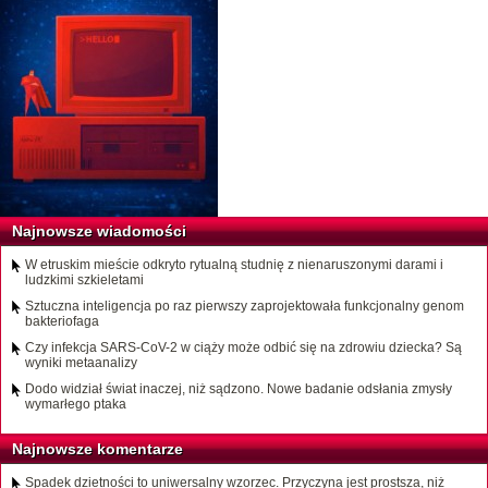
Najnowsze wiadomości
W etruskim mieście odkryto rytualną studnię z nienaruszonymi darami i
ludzkimi szkieletami
Sztuczna inteligencja po raz pierwszy zaprojektowała funkcjonalny genom
bakteriofaga
Czy infekcja SARS-CoV-2 w ciąży może odbić się na zdrowiu dziecka? Są
wyniki metaanalizy
Dodo widział świat inaczej, niż sądzono. Nowe badanie odsłania zmysły
wymarłego ptaka
Najnowsze komentarze
Spadek dzietności to uniwersalny wzorzec. Przyczyna jest prostsza, niż