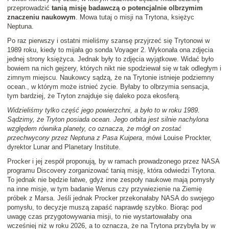
przeprowadzić
tanią misję badawczą o potencjalnie olbrzymim
znaczeniu naukowym
. Mowa tutaj o misji na Trytona, księżyc
Neptuna.
Po raz pierwszy i ostatni mieliśmy szansę przyjrzeć się Trytonowi w
1989 roku, kiedy to mijała go sonda Voyager 2. Wykonała ona zdjęcia
jednej strony księżyca. Jednak były to zdjęcia wyjątkowe. Widać było
bowiem na nich gejzery, których nikt nie spodziewał się w tak odległym i
zimnym miejscu. Naukowcy sądzą, że na Trytonie istnieje podziemny
ocean., w którym może istnieć życie. Byłaby to olbrzymia sensacja,
tym bardziej, że Tryton znajduje się daleko poza ekosferą.
Widzieliśmy tylko część jego powierzchni, a było to w roku 1989.
Sądzimy, że Tryton posiada ocean. Jego orbita jest silnie nachylona
względem równika planety, co oznacza, że mógł on zostać
przechwycony przez Neptuna z Pasa Kuipera
, mówi Louise Prockter,
dyrektor Lunar and Planetary Institute.
Procker i jej zespół proponują, by w ramach prowadzonego przez NASA
programu Discovery zorganizować tanią misję, która odwiedzi Trytona.
To jednak nie będzie łatwe, gdyż inne zespoły naukowe mają pomysły
na inne misje, w tym badanie Wenus czy przywiezienie na Ziemię
próbek z Marsa. Jeśli jednak Procker przekonałaby NASA do swojego
pomysłu, to decyzje muszą zapaść naprawdę szybko. Biorąc pod
uwagę czas przygotowywania misji, to nie wystartowałaby ona
wcześniej niż w roku 2026, a to oznacza, że na Trytona przybyła by w