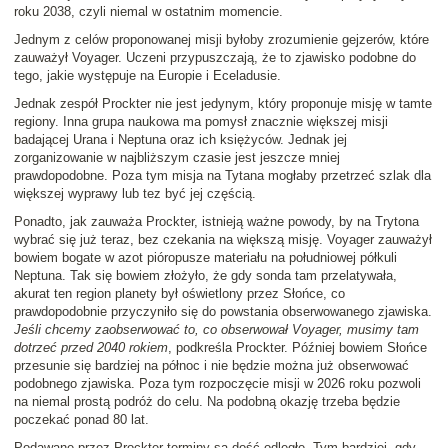
roku 2038, czyli niemal w ostatnim momencie.
Jednym z celów proponowanej misji byłoby zrozumienie gejzerów, które
zauważył Voyager. Uczeni przypuszczają, że to zjawisko podobne do
tego, jakie występuje na Europie i Eceladusie.
Jednak zespół Prockter nie jest jedynym, który proponuje misję w tamte
regiony. Inna grupa naukowa ma pomysł znacznie większej misji
badającej Urana i Neptuna oraz ich księżyców. Jednak jej
zorganizowanie w najbliższym czasie jest jeszcze mniej
prawdopodobne. Poza tym misja na Tytana mogłaby przetrzeć szlak dla
większej wyprawy lub tez być jej częścią.
Ponadto, jak zauważa Prockter, istnieją ważne powody, by na Trytona
wybrać się już teraz, bez czekania na większą misję. Voyager zauważył
bowiem bogate w azot pióropusze materiału na południowej półkuli
Neptuna. Tak się bowiem złożyło, że gdy sonda tam przelatywała,
akurat ten region planety był oświetlony przez Słońce, co
prawdopodobnie przyczyniło się do powstania obserwowanego zjawiska.
Jeśli chcemy zaobserwować to, co obserwował Voyager, musimy tam
dotrzeć przed 2040 rokiem
, podkreśla Prockter. Później bowiem Słońce
przesunie się bardziej na północ i nie będzie można już obserwować
podobnego zjawiska. Poza tym rozpoczęcie misji w 2026 roku pozwoli
na niemal prostą podróż do celu. Na podobną okazję trzeba będzie
poczekać ponad 80 lat.
Podawane przez Prockter terminy są dość odległe. Tym bardziej, gdy