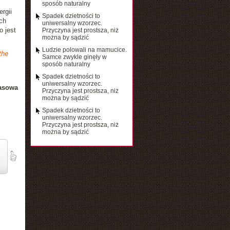
sposób naturalny
rgii
Spadek dzietności to
ch
uniwersalny wzorzec.
o jest
Przyczyna jest prostsza, niż
można by sądzić
Ludzie polowali na mamucice.
the
Samce zwykle ginęły w
sposób naturalny
Spadek dzietności to
uniwersalny wzorzec.
rasowa
Przyczyna jest prostsza, niż
można by sądzić
Spadek dzietności to
uniwersalny wzorzec.
Przyczyna jest prostsza, niż
można by sądzić