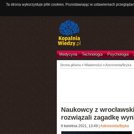
Ta strona wykorzystuje pliki cookies. Pozostawiając w ustawieniach przeglądar
Medycyna
Technologia
Psychologia
Strona główna
>
Wiadomości
>
Astronomia/fizyka
Naukowcy z wrocławski
rozwiązali zagadkę wyni
6 kwietnia 2021, 13:49
|
Astronomia/fizyka