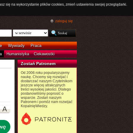
asz się na wykorzystanie plików cookies, zmień ustawienia swojej przeglądarki.
zaloguj się
e
Wywiady
Praca
a
Humanistyka
Ciekawostki
Zostań Patronem
Od 2006 roku popularyzujemy
naukę. Chcemy się rozwijać i
dostarczać naszym Czytelnikom
jeszcze więcej atrakcyjnych
treści wysokiej jakości. Dlatego
postanowiliśmy poprosić o
wsparcie. Zostań naszym
Patronem i pomóż nam rozwijać
KopalnięWiedzy.
A