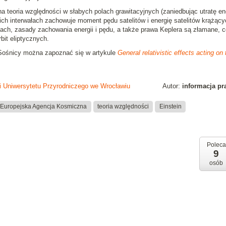
 teoria względności w słabych polach grawitacyjnych (zaniedbując utratę ene
gich interwałach zachowuje moment pędu satelitów i energię satelitów krążący
łach, zasady zachowania energii i pędu, a także prawa Keplera są złamane, c
it eliptycznych.
 Sośnicy można zapoznać się w artykule
General relativistic effects acting on 
ki Uniwersytetu Przyrodniczego we Wrocławiu
Autor:
informacja p
Europejska Agencja Kosmiczna
teoria względności
Einstein
Poleca
9
osób