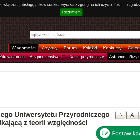
ki włączoną obsługę plików cookies wyrażasz zgodę na ich użycie. Jeśli nie zgadz
Rozumiem
Wiadomości
Artykuły
Forum
Książki
Konkursy
Galeri
Zdrowie/uroda
Bezpieczeństwo IT
Nauki przyrodnicze
Astronomia/fizyk
ego Uniwersytetu Przyrodniczego
A
A
kającą z teorii względności