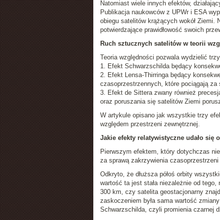
Natomiast wiele innych efektów, działając
Publikacja naukowców z UPWr i ESA wypełn
obiegu satelitów krążących wokół Ziemi. 
potwierdzające prawidłowość swoich prze
Ruch sztucznych satelitów w teorii wz
Teoria względności pozwala wydzielić trzy
1. Efekt Schwarzschilda będący konsekwen
2. Efekt Lensa-Thirringa będący konsekwe
czasoprzestrzennych, które pociągają za s
3. Efekt de Sittera zwany również prece
oraz poruszania się satelitów Ziemi poru
W artykule opisano jak wszystkie trzy efek
względem przestrzeni zewnętrznej.
Jakie efekty relatywistyczne udało się 
Pierwszym efektem, który dotychczas nie b
za sprawą zakrzywienia czasoprzestrzeni
Odkryto, że dłuższa półoś orbity wszystk
wartość ta jest stała niezależnie od tego, 
300 km, czy satelita geostacjonarny zna
zaskoczeniem była sama wartość zmiany dł
Schwarzschilda, czyli promienia czarnej d