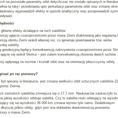
ych na pozostałe parametry orbit dotychczas nie zostało opisanych w literatur
ia tę lukę i przedstawia opis perturbacji parametrów orbit oraz zmianę okre
Naukowcy wyprowadzili efekty w sposób analityczny oraz przeprowadzili symu
widywań.
ględności
 główne efekty działające na ruch satelitów:
cją ugięcia czasoprzestrzeni przez masę Ziemi (traktowaną jako regularną k
ncją obrotu Ziemi wokół własnej osi, co generuje powstawanie tzw. wirów
obą satelity,
sją geodezyjną będący konsekwencją zakrzywienia czasoprzestrzeni przez Sł
szającej się wokół Słońca – jest zatem konsekwencją złożenia dwóch ruchów.
ty wpływają na rozmiar i kształt orbit oraz na orientację płaszczyzny orbity
opisać po raz pierwszy?
ył opisany w literaturze, jest zmiana wielkości orbit sztucznych satelitów Z
 przez Ziemię.
ich ziemskich satelitów zmniejsza się o 17,7 mm. Naukowców zaskoczyło to,
na jakiej wysokości orbituje satelita. Czy to satelita niski orbitujący na wysok
jdujący się na wysokości 36 000 km zmiana wynosi tyle samo. Dodatkowym
uższej półosi orbity, gdyż jest ona dokładnie dwukrotnością promienia
ziury o masie Ziemi.