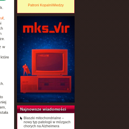
Patroni KopalniWiedzy
k.
kuł
,
i
ch
h
ze.
z w
które
ch.
to
niej
cem,
Najnowsze wiadomości
stała
Blaszki mitochondrialne –
nowy typ patologii w mózgach
chorych na Alzheimera