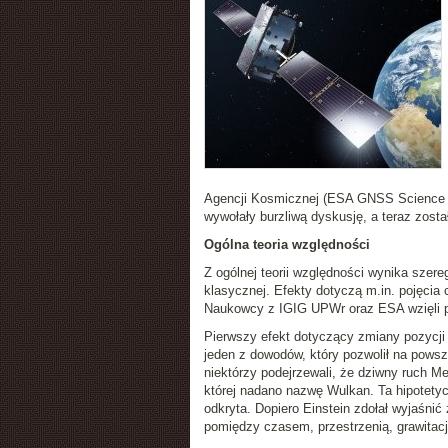
Agencji Kosmicznej (ESA GNSS Science A
wywołały burzliwą dyskusję, a teraz zos
Ogólna teoria względności
Z ogólnej teorii względności wynika szer
klasycznej. Efekty dotyczą m.in. pojęcia c
Naukowcy z IGIG UPWr oraz ESA wzięli po
Pierwszy efekt dotyczący zmiany pozycji 
jeden z dowodów, który pozwolił na pows
niektórzy podejrzewali, że dziwny ruch 
której nadano nazwę Wulkan. Ta hipotetyc
odkryta. Dopiero Einstein zdołał wyjaśnić 
pomiędzy czasem, przestrzenią, grawitac