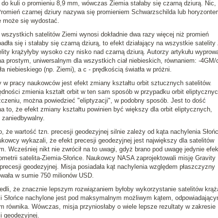
do kuli o promieniu 8,9 mm, wówczas Ziemia stałaby się czarną dziurą. Nic,
 Promień czarnej dziury nazywa się promieniem Schwarzschilda lub horyzonte
e może się wydostać.
 wszystkich satelitów Ziemi wynosi dokładnie dwa razy więcej niż promień
ła się i stałaby się czarną dziurą, to efekt działający na wszystkie satelity
ity krążyłyby wysoko czy nisko nad czarną dziurą. Autorzy artykułu wyprowa
ana prostym, uniwersalnym dla wszystkich ciał niebieskich, równaniem: -4GM/
ła niebieskiego (np. Ziemi), a c - prędkością światła w próżni.
w pracy naukowców jest efekt zmiany kształtu orbit sztucznych satelitów.
dności zmienia kształt orbit w ten sam sposób w przypadku orbit eliptycznyc
zczeniu, można powiedzieć "eliptyzacji", w podobny sposób. Jest to dość
 to, że efekt zmiany kształtu powinien być większy dla orbit eliptycznych,
ć zaniedbywalny.
 że wartość tzn. precesji geodezyjnej silnie zależy od kąta nachylenia Słoń
kowcy wykazali, że efekt precesji geodezyjnej jest największy dla satelitów
. Wcześniej nikt nie zwrócił na to uwagi, gdyż brano pod uwagę jedynie efek
eometrii satelita-Ziemia-Słońce. Naukowcy NASA zaprojektowali misję Gravity
u precesji geodezyjnej. Misja posiadała kąt nachylenia względem płaszczyzny
towała w sumie 750 milionów USD.
li, że znacznie lepszym rozwiązaniem byłoby wykorzystanie satelitów krą
rymi Słońce nachylone jest pod maksymalnym możliwym kątem, odpowiadając
m równika. Wówczas, misja przyniosłaby o wiele lepsze rezultaty w zakresie
i geodezyjnej.