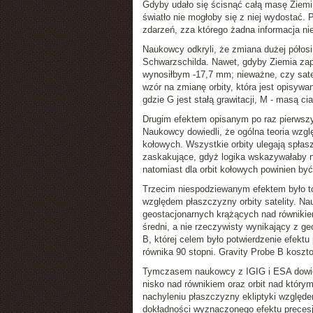
Gdyby udało się ścisnąć całą masę Ziemi 
światło nie mogłoby się z niej wydostać.
zdarzeń, zza którego żadna informacja ni
Naukowcy odkryli, że zmiana dużej półosi
Schwarzschilda. Nawet, gdyby Ziemia zapad
wynosiłbym -17,7 mm; nieważne, czy satel
wzór na zmianę orbity, która jest opisyw
gdzie G jest stałą grawitacji, M - masą cia
Drugim efektem opisanym po raz pierwszy 
Naukowcy dowiedli, że ogólna teoria wzglę
kołowych. Wszystkie orbity ulegają spłas
zaskakujące, gdyż logika wskazywałaby na
natomiast dla orbit kołowych powinien by
Trzecim niespodziewanym efektem było to,
względem płaszczyzny orbity satelity. Nau
geostacjonarnych krążących nad równikiem
średni, a nie rzeczywisty wynikający z g
B, której celem było potwierdzenie efekt
równika 90 stopni. Gravity Probe B kosz
Tymczasem naukowcy z IGIG i ESA dowied
nisko nad równikiem oraz orbit nad któ
nachyleniu płaszczyzny ekliptyki względe
dokładności wyznaczonego efektu precesj