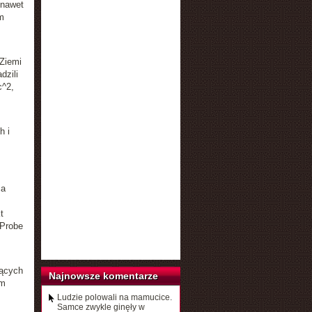
 nawet
m
 Ziemi
dzili
c^2,
h i
ca
t
 Probe
żących
Najnowsze komentarze
ym
Ludzie polowali na mamucice.
Samce zwykle ginęły w