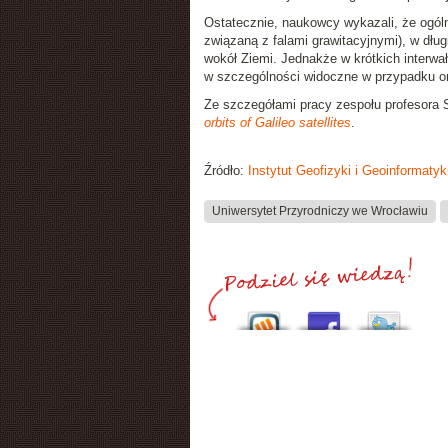
Ostatecznie, naukowcy wykazali, że ogólna
związaną z falami grawitacyjnymi), w dłu
wokół Ziemi. Jednakże w krótkich interwa
w szczególności widoczne w przypadku orb
Ze szczegółami pracy zespołu profesora
orbits of Galileo satellites
.
Źródło:
Instytut Geofizyki i Geoinformaty
Uniwersytet Przyrodniczy we Wrocławiu