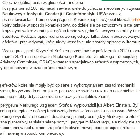
Chociaż ogólna teoria względności Einsteina
liczy już ponad 100 lat, nadal zawiera wiele dotychczas nieopisanych zjawis
Naukowcy z Instytutu Geodezji i Geoinformatyki UPWr
wraz z
przedstawicielami Europejskiej Agencji Kosmicznej (ESA) opublikowali
arty
który opisuje w sposób kompleksowy, co dzieje się ze sztucznymi satelitam
krążącymi wokół Ziemi i jak ogólna teoria względności wpływa na orbity i ru
satelitów. Podczas opisu ruchu udało się odkryć kilka dość nieoczekiwanyc
efektów i przewidywań, które nigdy wcześniej nie zostały opisane w literatur
Wyniki prac, prof. Krzysztof Sośnica przedstawił w październiku 2020 r. ora
marcu 2021 r. na spotkaniu Naukowego Komitetu Doradczego Europejskiej
dvisory Committee, GSAC) w ramach specjalnych referatów zaproszonych, 
tały opublikowane w czasopiśmie naukowym.
eg efektów, które nie mogły być opisane z wykorzystaniem zasad mechaniki
zasu, krzywizny drogi, po jakiej porusza się światło oraz ruchu ciał niebieski
d lupę efekty dotyczące ruchu sztucznych satelitów Ziemi.
perygeum Merkurego względem Słońca, wyprowadził już Albert Einstein. Był 
zechną akceptację ogólnej teorii względności w środowisku naukowym. Wcześ
Merkurego wynika z obecności dodatkowej planety pomiędzy Merkurym a Słoń
zna planeta wyjaśniała zmianę pozycji perygeum Merkurego, ale nigdy nie zo
zaburzenia w ruchu planet za pośrednictwem nowej teorii opisującej relacje
ją i materią w sposób kompleksowy.