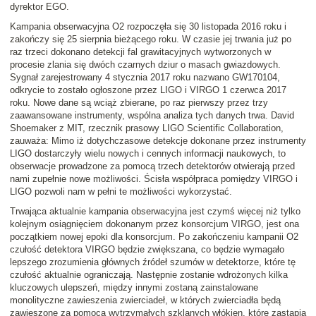
dyrektor EGO.
Kampania obserwacyjna O2 rozpoczęła się 30 listopada 2016 roku i
zakończy się 25 sierpnia bieżącego roku. W czasie jej trwania już po
raz trzeci dokonano detekcji fal grawitacyjnych wytworzonych w
procesie zlania się dwóch czarnych dziur o masach gwiazdowych.
Sygnał zarejestrowany 4 stycznia 2017 roku nazwano GW170104,
odkrycie to zostało ogłoszone przez LIGO i VIRGO 1 czerwca 2017
roku. Nowe dane są wciąż zbierane, po raz pierwszy przez trzy
zaawansowane instrumenty, wspólna analiza tych danych trwa. David
Shoemaker z MIT, rzecznik prasowy LIGO Scientific Collaboration,
zauważa: Mimo iż dotychczasowe detekcje dokonane przez instrumenty
LIGO dostarczyły wielu nowych i cennych informacji naukowych, to
obserwacje prowadzone za pomocą trzech detektorów otwierają przed
nami zupełnie nowe możliwości. Ścisła współpraca pomiędzy VIRGO i
LIGO pozwoli nam w pełni te możliwości wykorzystać.
Trwająca aktualnie kampania obserwacyjna jest czymś więcej niż tylko
kolejnym osiągnięciem dokonanym przez konsorcjum VIRGO, jest ona
początkiem nowej epoki dla konsorcjum. Po zakończeniu kampanii O2
czułość detektora VIRGO będzie zwiększana, co będzie wymagało
lepszego zrozumienia głównych źródeł szumów w detektorze, które tę
czułość aktualnie ograniczają. Następnie zostanie wdrożonych kilka
kluczowych ulepszeń, między innymi zostaną zainstalowane
monolityczne zawieszenia zwierciadeł, w których zwierciadła będą
zawieszone za pomocą wytrzymałych szklanych włókien, które zastąpią