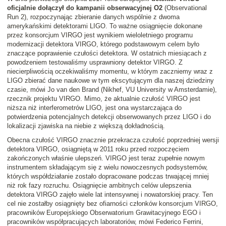
oficjalnie dołączył do kampanii obserwacyjnej O2
(Observational
Run 2), rozpoczynając zbieranie danych wspólnie z dwoma
amerykańskimi detektorami LIGO. To ważne osiągnięcie dokonane
przez konsorcjum VIRGO jest wynikiem wieloletniego programu
modernizacji detektora VIRGO, którego podstawowym celem było
znaczące poprawienie czułości detektora. W ostatnich miesiącach z
powodzeniem testowaliśmy usprawniony detektor VIRGO. Z
niecierpliwością oczekiwaliśmy momentu, w którym zaczniemy wraz z
LIGO zbierać dane naukowe w tym ekscytującym dla naszej dziedziny
czasie, mówi Jo van den Brand (Nikhef, VU University w Amsterdamie),
rzecznik projektu VIRGO. Mimo, że aktualnie czułość VIRGO jest
niższa niż interferometrów LIGO, jest ona wystarczająca do
potwierdzenia potencjalnych detekcji obserwowanych przez LIGO i do
lokalizacji zjawiska na niebie z większą dokładnością.
Obecna czułość VIRGO znacznie przekracza czułość poprzedniej wersji
detektora VIRGO, osiągniętą w 2011 roku przed rozpoczęciem
zakończonych właśnie ulepszeń. VIRGO jest teraz zupełnie nowym
instrumentem składającym się z wielu nowoczesnych podsystemów,
których współdziałanie zostało dopracowane podczas trwającej mniej
niż rok fazy rozruchu. Osiągnięcie ambitnych celów ulepszenia
detektora VIRGO zajęło wiele lat intensywnej i nowatorskiej pracy. Ten
cel nie zostałby osiągnięty bez ofiarności członków konsorcjum VIRGO,
pracowników Europejskiego Obserwatorium Grawitacyjnego EGO i
pracowników współpracujących laboratoriów, mówi Federico Ferrini,