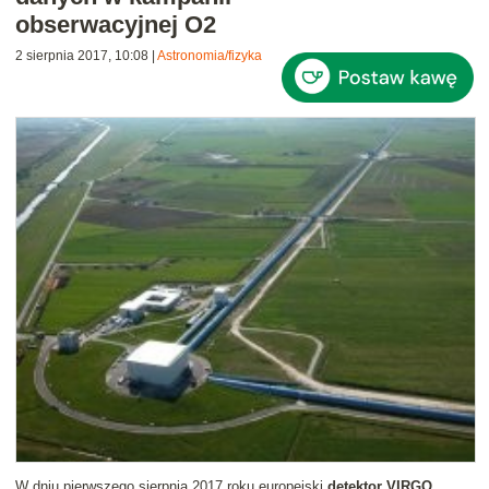
obserwacyjnej O2
2 sierpnia 2017, 10:08
|
Astronomia/fizyka
W dniu pierwszego sierpnia 2017 roku europejski
detektor VIRGO