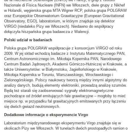
Nazionale di Fisica Nucleare (INFN) we Włoszech, dwie grupy z Nikhef
w Holandii, węgierska grupa MTA Wigner RCP, polska grupa POLGRAW
oraz Europejskie Obserwatorium Grawitacyjne (European Gravitational
Observatory, EGO), laboratorium, w którym znajduje się detektor
VIRGO (niedaleko Pizy we Włoszech). Niedawno do współpracy
dołączyła hiszpańska grupa badawcza z Walencji.
Polski udział w badaniach
Polska grupa POLGRAW współpracuje z konsorcjum VIRGO od roku
2009. W jej skład wchodzą badacze z Instytutu Matematycznego PAN,
Centrum Astronomicznego im. Mikołaja Kopernika PAN, Narodowego
Centrum Badań Jądrowych, Akademii Górniczo-Hutniczej w Krakowie, a
także Uniwersytetów: w Białymstoku, Jagiellońskiego w Krakowie,
Mikołaja Kopernika w Toruniu, Warszawskiego, Wrocławskiego i
Zielonogórskiego. Polscy naukowcy tworzą między innymi algorytmy do
analizy danych, budują elementy elektroniki, prowadzą analizę szumów.
Będą też starali się zaobserwować sygnały elektromagnetyczne
pochodzące od źródeł emitujących fale grawitacyjne – mogłoby to mieć
miejsce np. w przypadku fal grawitacyjnych emitowanych przy łączeniu
się dwóch gwiazd neutronowych.
Dodatkowe informacje o eksperymencie Virgo
Laboratorium międzynarodowego eksperymentu Virgo znajduje się w
okolicach Pizy we Włoszech. W tunelach dwóch prostopadłych ramion o