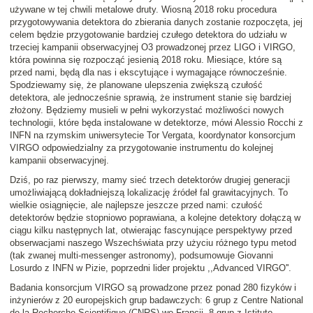
używane w tej chwili metalowe druty. Wiosną 2018 roku procedura
przygotowywania detektora do zbierania danych zostanie rozpoczęta, jej
celem będzie przygotowanie bardziej czułego detektora do udziału w
trzeciej kampanii obserwacyjnej O3 prowadzonej przez LIGO i VIRGO,
która powinna się rozpocząć jesienią 2018 roku. Miesiące, które są
przed nami, będą dla nas i ekscytujące i wymagające równocześnie.
Spodziewamy się, że planowane ulepszenia zwiększą czułość
detektora, ale jednocześnie sprawią, że instrument stanie się bardziej
złożony. Będziemy musieli w pełni wykorzystać możliwości nowych
technologii, które będa instalowane w detektorze, mówi Alessio Rocchi z
INFN na rzymskim uniwersytecie Tor Vergata, koordynator konsorcjum
VIRGO odpowiedzialny za przygotowanie instrumentu do kolejnej
kampanii obserwacyjnej.
Dziś, po raz pierwszy, mamy sieć trzech detektorów drugiej generacji
umożliwiającą dokładniejszą lokalizację źródeł fal grawitacyjnych. To
wielkie osiągnięcie, ale najlepsze jeszcze przed nami: czułość
detektorów będzie stopniowo poprawiana, a kolejne detektory dołączą w
ciągu kilku następnych lat, otwierając fascynujące perspektywy przed
obserwacjami naszego Wszechświata przy użyciu różnego typu metod
(tak zwanej multi-messenger astronomy), podsumowuje Giovanni
Losurdo z INFN w Pizie, poprzedni lider projektu ,,Advanced VIRGO''.
Badania konsorcjum VIRGO są prowadzone przez ponad 280 fizyków i
inżynierów z 20 europejskich grup badawczych: 6 grup z Centre National
de la Recherche Scientifique (CNRS) we Francji, 8 grup z Istituto