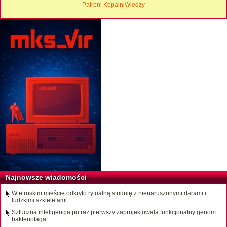
Patroni KopalniWiedzy
Najnowsze wiadomości
W etruskim mieście odkryto rytualną studnię z nienaruszonymi darami i
ludzkimi szkieletami
Sztuczna inteligencja po raz pierwszy zaprojektowała funkcjonalny genom
bakteriofaga