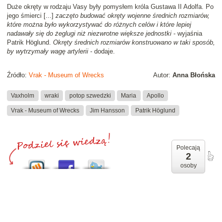
Duże okręty w rodzaju Vasy były pomysłem króla Gustawa II Adolfa. Po
jego śmierci [...]
zaczęto budować okręty wojenne średnich rozmiarów,
które można było wykorzystywać do różnych celów i które lepiej
nadawały się do żeglugi niż niezwrotne większe jednostki
- wyjaśnia
Patrik Höglund.
Okręty średnich rozmiarów konstruowano w taki sposób,
by wytrzymały wagę artylerii
- dodaje.
Źródło:
Vrak - Museum of Wrecks
Autor:
Anna Błońska
Vaxholm
wraki
potop szwedzki
Maria
Apollo
Vrak - Museum of Wrecks
Jim Hansson
Patrik Höglund
Polecają
2
osoby