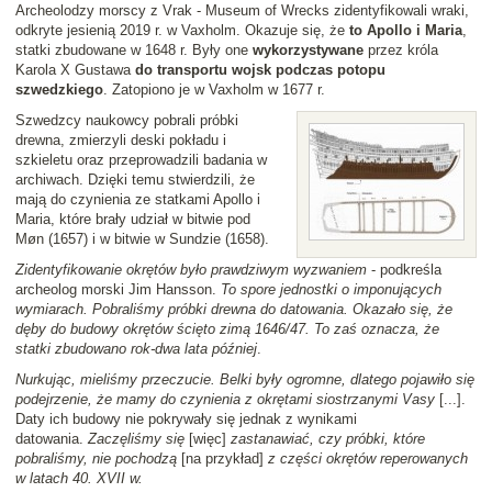
Archeolodzy morscy z Vrak - Museum of Wrecks zidentyfikowali wraki,
odkryte jesienią 2019 r. w Vaxholm. Okazuje się, że
to Apollo i Maria
,
statki zbudowane w 1648 r. Były one
wykorzystywane
przez króla
Karola X Gustawa
do transportu wojsk podczas potopu
szwedzkiego
. Zatopiono je w Vaxholm w 1677 r.
Szwedzcy naukowcy pobrali próbki
drewna, zmierzyli deski pokładu i
szkieletu oraz przeprowadzili badania w
archiwach. Dzięki temu stwierdzili, że
mają do czynienia ze statkami Apollo i
Maria, które brały udział w bitwie pod
Møn (1657) i w bitwie w Sundzie (1658).
Zidentyfikowanie okrętów było prawdziwym wyzwaniem
- podkreśla
archeolog morski Jim Hansson.
To spore jednostki o imponujących
wymiarach. Pobraliśmy próbki drewna do datowania. Okazało się, że
dęby do budowy okrętów ścięto zimą 1646/47. To zaś oznacza, że
statki zbudowano rok-dwa lata później
.
Nurkując, mieliśmy przeczucie. Belki były ogromne, dlatego pojawiło się
podejrzenie, że mamy do czynienia z okrętami siostrzanymi Vasy
[...].
Daty ich budowy nie pokrywały się jednak z wynikami
datowania.
Zaczęliśmy się
[więc]
zastanawiać, czy próbki, które
pobraliśmy, nie pochodzą
[na przykład]
z części okrętów reperowanych
w latach 40. XVII w.