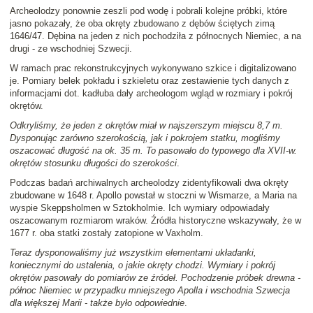
Archeolodzy ponownie zeszli pod wodę i pobrali kolejne próbki, które
jasno pokazały, że oba okręty zbudowano z dębów ściętych zimą
1646/47. Dębina na jeden z nich pochodziła z północnych Niemiec, a na
drugi - ze wschodniej Szwecji.
W ramach prac rekonstrukcyjnych wykonywano szkice i digitalizowano
je. Pomiary belek pokładu i szkieletu oraz zestawienie tych danych z
informacjami dot. kadłuba dały archeologom wgląd w rozmiary i pokrój
okrętów.
Odkryliśmy, że jeden z okrętów miał w najszerszym miejscu 8,7 m.
Dysponując zarówno szerokością, jak i pokrojem statku, mogliśmy
oszacować długość na ok. 35 m. To pasowało do typowego dla XVII-w.
okrętów stosunku długości do szerokości
.
Podczas badań archiwalnych archeolodzy zidentyfikowali dwa okręty
zbudowane w 1648 r. Apollo powstał w stoczni w Wismarze, a Maria na
wyspie Skeppsholmen w Sztokholmie. Ich wymiary odpowiadały
oszacowanym rozmiarom wraków. Źródła historyczne wskazywały, że w
1677 r. oba statki zostały zatopione w Vaxholm.
Teraz dysponowaliśmy już wszystkim elementami układanki,
koniecznymi do ustalenia, o jakie okręty chodzi. Wymiary i pokrój
okrętów pasowały do pomiarów ze źródeł. Pochodzenie próbek drewna -
północ Niemiec w przypadku mniejszego Apolla i wschodnia Szwecja
dla większej Marii - także było odpowiednie
.