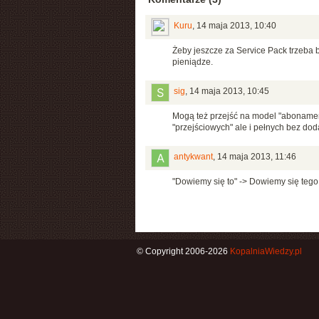
Kuru
,
14 maja 2013, 10:40
Żeby jeszcze za Service Pack trzeba b
pieniądze.
sig
,
14 maja 2013, 10:45
Mogą też przejść na model "abonamentow
"przejściowych" ale i pełnych bez dod
antykwant
,
14 maja 2013, 11:46
"Dowiemy się to" -> Dowiemy się tego
© Copyright 2006-2026
KopalniaWiedzy.pl