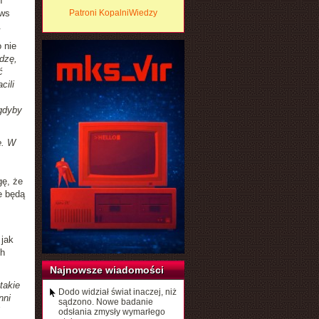
ń
ows
Patroni KopalniWiedzy
.
o nie
dzę,
ć
cili
gdyby
e. W
gę, że
e będą
 jak
ch
Najnowsze wiadomości
takie
Dodo widział świat inaczej, niż
nni
sądzono. Nowe badanie
odsłania zmysły wymarłego