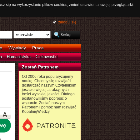
asz się na wykorzystanie plików cookies, zmień ustawienia swojej przeglądarki.
zaloguj się
e
Wywiady
Praca
a
Humanistyka
Ciekawostki
Zostań Patronem
Od 2006 roku popularyzujemy
naukę. Chcemy się rozwijać i
dostarczać naszym Czytelnikom
jeszcze więcej atrakcyjnych
treści wysokiej jakości. Dlatego
postanowiliśmy poprosić o
wsparcie. Zostań naszym
Patronem i pomóż nam rozwijać
KopalnięWiedzy.
A