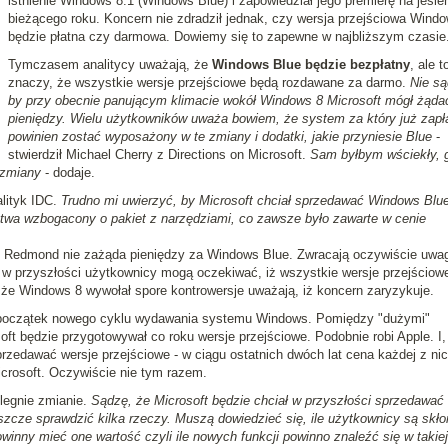
istnienie Windows 8.1 (Windows Blue) i zapowiedział jego premierę na jesie
bieżącego roku. Koncern nie zdradził jednak, czy wersja przejściowa Wind
będzie płatna czy darmowa. Dowiemy się to zapewne w najbliższym czasie
Tymczasem analitycy uważają, że
Windows Blue będzie bezpłatny
, ale t
znaczy, że wszystkie wersje przejściowe będą rozdawane za darmo.
Nie są
by przy obecnie panującym klimacie wokół Windows 8 Microsoft mógł żąda
pieniędzy. Wielu użytkowników uważa bowiem, że system za który już zapła
powinien zostać wyposażony w te zmiany i dodatki, jakie przyniesie Blue
-
stwierdził Michael Cherry z Directions on Microsoft.
Sam byłbym wściekły, 
 zmiany
- dodaje.
alityk IDC.
Trudno mi uwierzyć, by Microsoft chciał sprzedawać Windows Blu
stwa wzbogacony o pakiet z narzędziami, co zawsze było zawarte w cenie
n z Redmond nie zażąda pieniędzy za Windows Blue. Zwracają oczywiście uwa
ż w przyszłości użytkownicy mogą oczekiwać, iż wszystkie wersje przejściow
 że Windows 8 wywołał spore kontrowersje uważają, iż koncern zaryzykuje.
 początek nowego cyklu wydawania systemu Windows. Pomiędzy "dużymi"
oft będzie przygotowywał co roku wersje przejściowe. Podobnie robi Apple. I,
rzedawać wersje przejściowe - w ciągu ostatnich dwóch lat cena każdej z ni
icrosoft. Oczywiście nie tym razem.
legnie zmianie.
Sądzę, że Microsoft będzie chciał w przyszłości sprzedawać 
szcze sprawdzić kilka rzeczy. Muszą dowiedzieć się, ile użytkownicy są skło
owinny mieć one wartość czyli ile nowych funkcji powinno znaleźć się w takiej