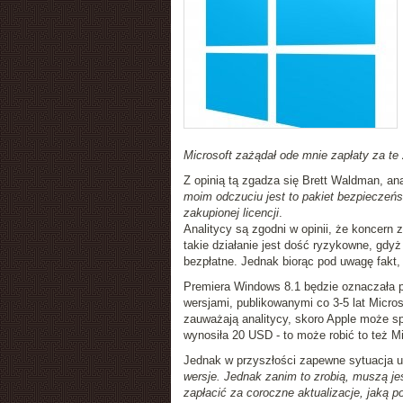
Microsoft zażądał ode mnie zapłaty za te
Z opinią tą zgadza się Brett Waldman, an
moim odczuciu jest to pakiet bezpieczeń
zakupionej licencji
.
Analitycy są zgodni w opinii, że koncer
takie działanie jest dość ryzykowne, gdy
bezpłatne. Jednak biorąc pod uwagę fakt,
Premiera Windows 8.1 będzie oznaczała
wersjami, publikowanymi co 3-5 lat Micros
zauważają analitycy, skoro Apple może sp
wynosiła 20 USD - to może robić to też M
Jednak w przyszłości zapewne sytuacja u
wersje. Jednak zanim to zrobią, muszą je
zapłacić za coroczne aktualizacje, jaką p