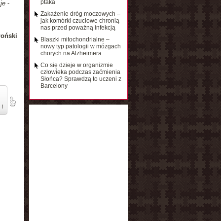
ptaka
je
-
Zakażenie dróg moczowych –
jak komórki czuciowe chronią
nas przed poważną infekcją
łoński
Blaszki mitochondrialne –
nowy typ patologii w mózgach
chorych na Alzheimera
Co się dzieje w organizmie
człowieka podczas zaćmienia
Słońca? Sprawdzą to uczeni z
Barcelony
 !