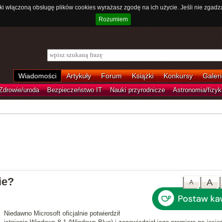
ki włączoną obsługę plików cookies wyrażasz zgodę na ich użycie. Jeśli nie zgadz
Rozumiem
Wiadomości
Artykuły
Forum
Książki
Konkursy
Galeri
Zdrowie/uroda
Bezpieczeństwo IT
Nauki przyrodnicze
Astronomia/fizyk
ie?
A
A
Niedawno Microsoft oficjalnie potwierdził