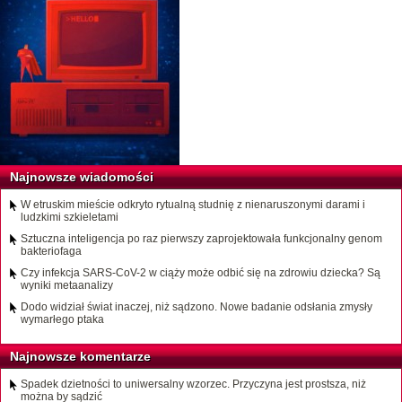
Najnowsze wiadomości
W etruskim mieście odkryto rytualną studnię z nienaruszonymi darami i
ludzkimi szkieletami
Sztuczna inteligencja po raz pierwszy zaprojektowała funkcjonalny genom
bakteriofaga
Czy infekcja SARS-CoV-2 w ciąży może odbić się na zdrowiu dziecka? Są
wyniki metaanalizy
Dodo widział świat inaczej, niż sądzono. Nowe badanie odsłania zmysły
wymarłego ptaka
Najnowsze komentarze
Spadek dzietności to uniwersalny wzorzec. Przyczyna jest prostsza, niż
można by sądzić