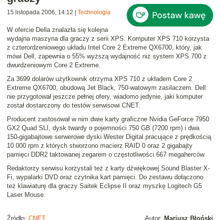
15 listopada 2006, 14:12
|
Technologia
W ofercie Della znalazła się kolejna
wydajna maszyna dla graczy z serii XPS. Komputer
XPS 710
korzysta
z czterordzeniowego układu Intel
Core 2 Extreme QX6700
, który, jak
mówi Dell, zapewnia o 55% wyższą wydajność niż system XPS 700 z
dwurdzeniowym Core 2 Extreme.
Za 3699 dolarów użytkownik otrzyma XPS 710 z układem Core 2
Extreme QX6700, obudową Jet Black, 750-watowym zasilaczem. Dell
nie przygotował jeszcze pełnej ofery, wiadomo jedynie, jaki komputer
został dostarczony do testów serwisowi CNET.
Producent zastosował w nim dwie karty graficzne Nvidia GeForce 7950
GX2 Quad SLI, dysk twardy o pojemności 750 GB (7200 rpm) i dwa
150-gigabajtowe serwerowe dyski Wester Digital pracujące z prędkością
10 000 rpm z których stworzono macierz RAID 0 oraz 2 gigabajty
pamięci DDR2 taktowanej zegarem o częstotliwości 667 megaherców.
Redaktorzy serwisu korzystali też z karty dźwiękowej Sound Blaster X-
Fi, wypalarki DVD oraz czytnika kart pamięci. Do zestawu dołączono
też klawiaturę dla graczy Saitek Eclipse II oraz myszkę Logitech G5
Laser Mouse.
Źródło:
CNET
Autor:
Mariusz Błoński