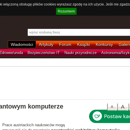
ki włączoną obsługę plików cookies wyrażasz zgodę na ich użycie. Jeśli nie zgadz
Rozumiem
Wiadomości
Artykuły
Forum
Książki
Konkursy
Galeri
Zdrowie/uroda
Bezpieczeństwo IT
Nauki przyrodnicze
Astronomia/fizyk
antowym komputerze
A
A
Prace austriackich naukowców mogą