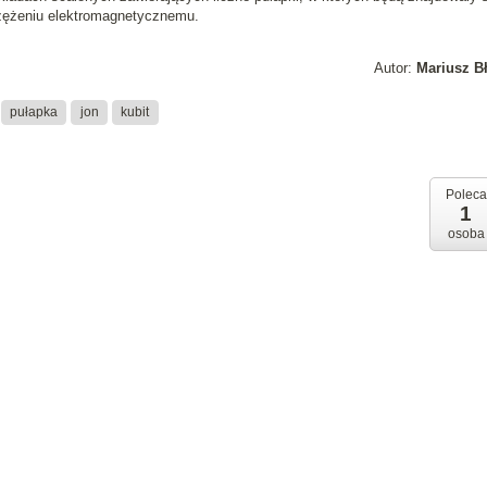
rzężeniu elektromagnetycznemu.
Autor:
Mariusz B
pułapka
jon
kubit
Poleca
1
osoba