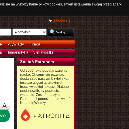
asz się na wykorzystanie plików cookies, zmień ustawienia swojej przeglądarki.
zaloguj się
e
Wywiady
Praca
a
Humanistyka
Ciekawostki
Zostań Patronem
Od 2006 roku popularyzujemy
naukę. Chcemy się rozwijać i
dostarczać naszym Czytelnikom
jeszcze więcej atrakcyjnych
treści wysokiej jakości. Dlatego
postanowiliśmy poprosić o
wsparcie. Zostań naszym
Patronem i pomóż nam rozwijać
KopalnięWiedzy.
A