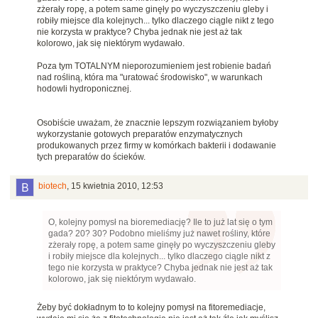
zżerały ropę, a potem same ginęły po wyczyszczeniu gleby i
robiły miejsce dla kolejnych... tylko dlaczego ciągle nikt z tego
nie korzysta w praktyce? Chyba jednak nie jest aż tak
kolorowo, jak się niektórym wydawało.
Poza tym TOTALNYM nieporozumieniem jest robienie badań
nad rośliną, która ma "uratować środowisko", w warunkach
hodowli hydroponicznej.
Osobiście uważam, że znacznie lepszym rozwiązaniem byłoby
wykorzystanie gotowych preparatów enzymatycznych
produkowanych przez firmy w komórkach bakterii i dodawanie
tych preparatów do ścieków.
biotech
,
15 kwietnia 2010, 12:53
O, kolejny pomysł na bioremediację? Ile to już lat się o tym
gada? 20? 30? Podobno mieliśmy już nawet rośliny, które
zżerały ropę, a potem same ginęły po wyczyszczeniu gleby
i robiły miejsce dla kolejnych... tylko dlaczego ciągle nikt z
tego nie korzysta w praktyce? Chyba jednak nie jest aż tak
kolorowo, jak się niektórym wydawało.
Żeby być dokładnym to to kolejny pomysł na fitoremediacje,