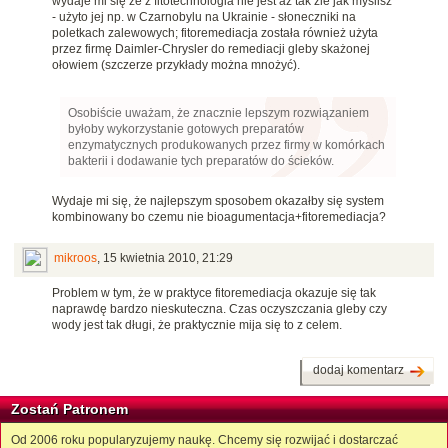
wydaje mi się że z fitotechnologia nie jest aż tak źle jak myślisz
- użyto jej np. w Czarnobylu na Ukrainie - słoneczniki na
poletkach zalewowych; fitoremediacja została również użyta
przez firmę Daimler-Chrysler do remediacji gleby skażonej
ołowiem (szczerze przykłady można mnożyć).
Osobiście uważam, że znacznie lepszym rozwiązaniem
byłoby wykorzystanie gotowych preparatów
enzymatycznych produkowanych przez firmy w komórkach
bakterii i dodawanie tych preparatów do ścieków.
Wydaje mi się, że najlepszym sposobem okazałby się system
kombinowany bo czemu nie bioagumentacja+fitoremediacja?
mikroos
,
15 kwietnia 2010, 21:29
Problem w tym, że w praktyce fitoremediacja okazuje się tak
naprawdę bardzo nieskuteczna. Czas oczyszczania gleby czy
wody jest tak długi, że praktycznie mija się to z celem.
dodaj komentarz
Zostań Patronem
Od 2006 roku popularyzujemy naukę. Chcemy się rozwijać i dostarczać