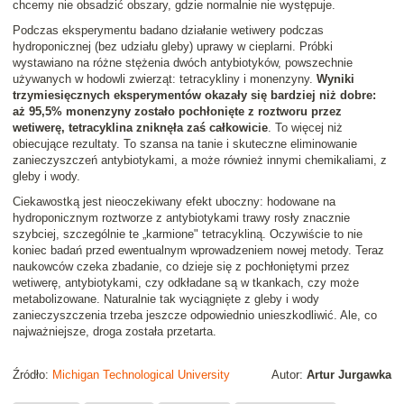
chcemy nie obsadzić obszary, gdzie normalnie nie występuje.
Podczas eksperymentu badano działanie wetiwery podczas
hydroponicznej (bez udziału gleby) uprawy w cieplarni. Próbki
wystawiano na różne stężenia dwóch antybiotyków, powszechnie
używanych w hodowli zwierząt: tetracykliny i monenzyny.
Wyniki
trzymiesięcznych eksperymentów okazały się bardziej niż dobre:
aż 95,5% monenzyny zostało pochłonięte z roztworu przez
wetiwerę, tetracyklina zniknęła zaś całkowicie
. To więcej niż
obiecujące rezultaty. To szansa na tanie i skuteczne eliminowanie
zanieczyszczeń antybiotykami, a może również innymi chemikaliami, z
gleby i wody.
Ciekawostką jest nieoczekiwany efekt uboczny: hodowane na
hydroponicznym roztworze z antybiotykami trawy rosły znacznie
szybciej, szczególnie te „karmione" tetracykliną. Oczywiście to nie
koniec badań przed ewentualnym wprowadzeniem nowej metody. Teraz
naukowców czeka zbadanie, co dzieje się z pochłoniętymi przez
wetiwerę, antybiotykami, czy odkładane są w tkankach, czy może
metabolizowane. Naturalnie tak wyciągnięte z gleby i wody
zanieczyszczenia trzeba jeszcze odpowiednio unieszkodliwić. Ale, co
najważniejsze, droga została przetarta.
Źródło:
Michigan Technological University
Autor:
Artur Jurgawka