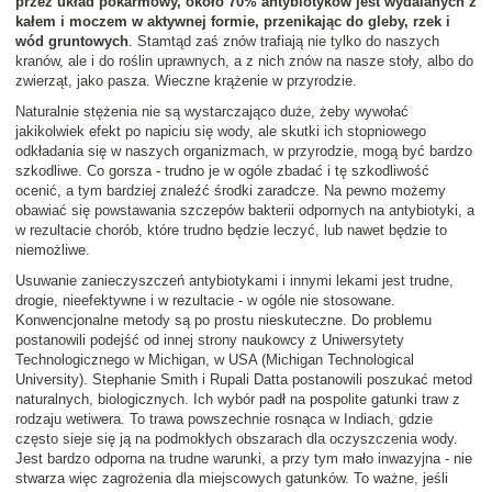
przez układ pokarmowy, około 70% antybiotyków jest wydalanych z
kałem i moczem w aktywnej formie, przenikając do gleby, rzek i
wód gruntowych
. Stamtąd zaś znów trafiają nie tylko do naszych
kranów, ale i do roślin uprawnych, a z nich znów na nasze stoły, albo do
zwierząt, jako pasza. Wieczne krążenie w przyrodzie.
Naturalnie stężenia nie są wystarczająco duże, żeby wywołać
jakikolwiek efekt po napiciu się wody, ale skutki ich stopniowego
odkładania się w naszych organizmach, w przyrodzie, mogą być bardzo
szkodliwe. Co gorsza - trudno je w ogóle zbadać i tę szkodliwość
ocenić, a tym bardziej znaleźć środki zaradcze. Na pewno możemy
obawiać się powstawania szczepów bakterii odpornych na antybiotyki, a
w rezultacie chorób, które trudno będzie leczyć, lub nawet będzie to
niemożliwe.
Usuwanie zanieczyszczeń antybiotykami i innymi lekami jest trudne,
drogie, nieefektywne i w rezultacie - w ogóle nie stosowane.
Konwencjonalne metody są po prostu nieskuteczne. Do problemu
postanowili podejść od innej strony naukowcy z Uniwersytety
Technologicznego w Michigan, w USA (Michigan Technological
University). Stephanie Smith i Rupali Datta postanowili poszukać metod
naturalnych, biologicznych. Ich wybór padł na pospolite gatunki traw z
rodzaju wetiwera. To trawa powszechnie rosnąca w Indiach, gdzie
często sieje się ją na podmokłych obszarach dla oczyszczenia wody.
Jest bardzo odporna na trudne warunki, a przy tym mało inwazyjna - nie
stwarza więc zagrożenia dla miejscowych gatunków. To ważne, jeśli