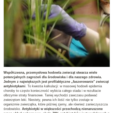
Współczesna, przemysłowa hodowla zwierząt stwarza wiele
potencjalnych zagrożeń dla środowiska i dla naszego zdrowia.
Jednym z największych jest profilaktyczne „faszerowanie" zwierząt
antybiotykami
. To kwestia kalkulacji: w masowej hodowli epidemia
choroby to często konieczność wybicia całego stada i w rezultacie
olbrzymie straty finansowe. Taniej wychodzi zawczasu podawać
zwierzętom leki. Niestety, pewna ich ilość nie tylko zostaje w
organizmie zwierzątka, które później zjemy, ale również zanieczyszcza
środowisko.
Antybiotyki w większości przechodzą nienaruszone