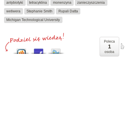
antybiotyki
tetracyklina
monenzyna
zanieczyszczenia
wetiwera
Stephanie Smith
Rupali Datta
Michigan Technological University
Poleca
1
osoba