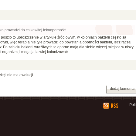
to prowadzi do całkowitej lekooporności
poszło to uproszczenie w artykule źródłowym. w koloniach bakterii często są
yki, więc terapia nie tyle prowadzi do powstania oporności bakterii, lecz raczej
Po zabiciu bakterii wrażliwych te oporne mają dla siebie więcej miejsca w niszy
t organizm, i mogą ją łatwiej kolonizować.
ekcji nie ma ewolucji
dodaj komentar
Pol