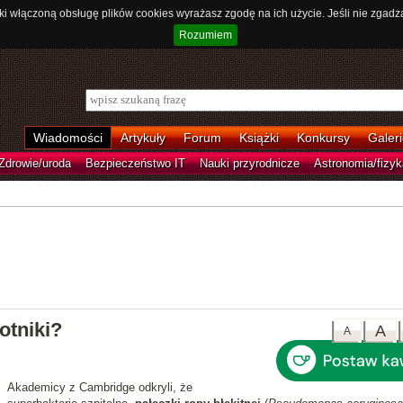
ki włączoną obsługę plików cookies wyrażasz zgodę na ich użycie. Jeśli nie zgadz
Rozumiem
Wiadomości
Artykuły
Forum
Książki
Konkursy
Galeri
Zdrowie/uroda
Bezpieczeństwo IT
Nauki przyrodnicze
Astronomia/fizyk
otniki?
A
A
Akademicy z Cambridge odkryli, że