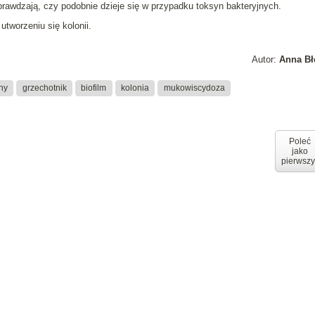
rawdzają, czy podobnie dzieje się w przypadku toksyn bakteryjnych.
utworzeniu się kolonii.
Autor:
Anna Bł
ny
grzechotnik
biofilm
kolonia
mukowiscydoza
Poleć
jako
pierwszy