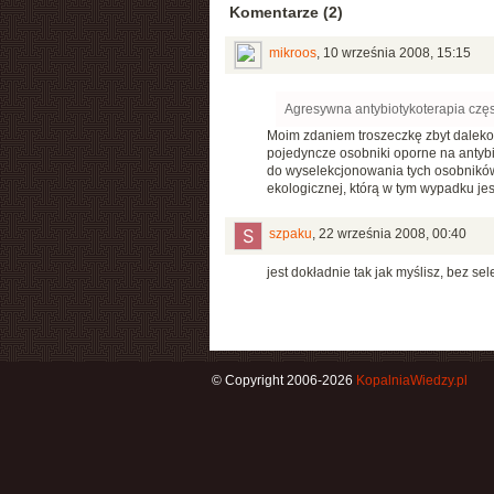
Komentarze (2)
mikroos
,
10 września 2008, 15:15
Agresywna antybiotykoterapia częs
Moim zdaniem troszeczkę zbyt daleko 
pojedyncze osobniki oporne na antybiot
do wyselekcjonowania tych osobników. 
ekologicznej, którą w tym wypadku jes
szpaku
,
22 września 2008, 00:40
jest dokładnie tak jak myślisz, bez sel
© Copyright 2006-2026
KopalniaWiedzy.pl