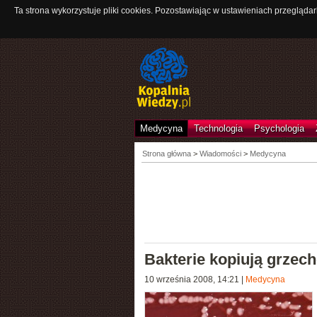
Ta strona wykorzystuje pliki cookies. Pozostawiając w ustawieniach przeglądar
Medycyna
Technologia
Psychologia
Strona główna
>
Wiadomości
>
Medycyna
Bakterie kopiują grzech
10 września 2008, 14:21
|
Medycyna