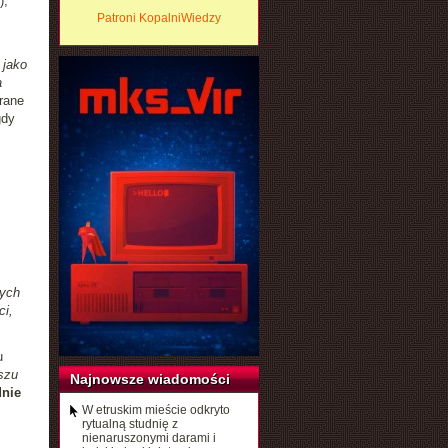
),
Patroni KopalniWiedzy
 jako
a
rane
gdy
rych
ci,
u
szu
Najnowsze wiadomości
dnie
W etruskim mieście odkryto
rytualną studnię z
nienaruszonymi darami i