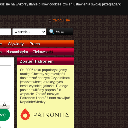
asz się na wykorzystanie plików cookies, zmień ustawienia swojej przeglądarki.
zaloguj się
e
Wywiady
Praca
a
Humanistyka
Ciekawostki
Zostań Patronem
Od 2006 roku popularyzujemy
naukę. Chcemy się rozwijać i
dostarczać naszym Czytelnikom
jeszcze więcej atrakcyjnych
treści wysokiej jakości. Dlatego
postanowiliśmy poprosić o
wsparcie. Zostań naszym
Patronem i pomóż nam rozwijać
KopalnięWiedzy.
A