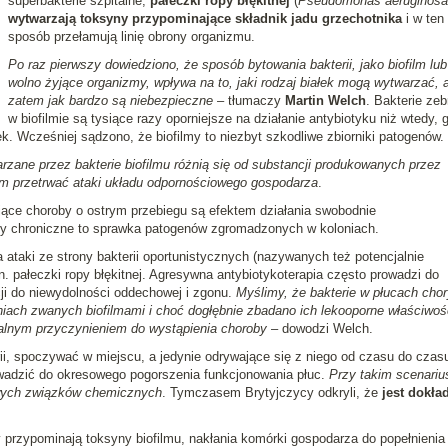
superbakterie szpitalne,
pałeczki ropy błękitnej
(
Pseudomonas aeruginosa
wytwarzają toksyny przypominające składnik jadu grzechotnika
i w ten
sposób przełamują linię obrony organizmu.
Po raz pierwszy dowiedziono, że sposób bytowania bakterii, jako biofilm lub
wolno żyjące organizmy, wpływa na to, jaki rodzaj białek mogą wytwarzać, 
zatem jak bardzo są niebezpieczne
– tłumaczy
Martin Welch
. Bakterie zeb
w biofilmie są tysiące razy oporniejsze na działanie antybiotyku niż wtedy, 
. Wcześniej sądzono, że biofilmy to niezbyt szkodliwe zbiorniki patogenów.
zane przez bakterie biofilmu różnią się od substancji produkowanych przez
im przetrwać ataki układu odpornościowego gospodarza
.
ące choroby o ostrym przebiegu są efektem działania swobodnie
oby chroniczne to sprawka patogenów zgromadzonych w koloniach.
a ataki ze strony bakterii oportunistycznych (nazywanych też potencjalnie
. pałeczki ropy błękitnej. Agresywna antybiotykoterapia często prowadzi do
ji do niewydolności oddechowej i zgonu.
Myślimy, że bakterie w płucach cho
iach zwanych biofilmami i choć dogłębnie zbadano ich lekooporne właściwoś
alnym przyczynieniem do wystąpienia choroby
– dowodzi Welch.
rii, spoczywać w miejscu, a jedynie odrywające się z niego od czasu do czas
wadzić do okresowego pogorszenia funkcjonowania płuc.
Przy takim scenariu
liwych związków chemicznych
. Tymczasem Brytyjczycy odkryli, że
jest dokła
y przypominają toksyny biofilmu, nakłania komórki gospodarza do popełnienia