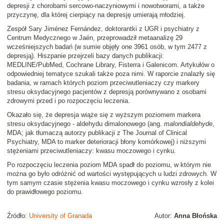
depresji z chorobami sercowo-naczyniowymi i nowotworami, a także
przyczynę, dla której cierpiący na depresję umierają młodziej.
Zespół Sary Jiménez Fernández, doktorantki z UGR i psychiatry z
Centrum Medycznego w Jaén, przeprowadził metaanalizę 29
wcześniejszych badań (w sumie objęły one 3961 osób, w tym 2477 z
depresją). Hiszpanie przejrzeli bazy danych publikacji:
MEDLINE/PubMed, Cochrane Library, Fisterra i Galenicom. Artykułów o
odpowiedniej tematyce szukali także poza nimi. W raporcie znalazły się
badania, w ramach których poziom przeciwutleniaczy czy markery
stresu oksydacyjnego pacjentów z depresją porównywano z osobami
zdrowymi przed i po rozpoczęciu leczenia.
Okazało się, że depresja wiąże się z wyższym poziomem markera
stresu oksydacyjnego - aldehydu dimalonowego (ang.
malondialdehyde
,
MDA; jak tłumaczą autorzy publikacji z The Journal of Clinical
Psychiatry, MDA to marker deterioracji błony komórkowej) i niższymi
stężeniami przeciwutleniaczy: kwasu moczowego i cynku.
Po rozpoczęciu leczenia poziom MDA spadł do poziomu, w którym nie
można go było odróżnić od wartości występujących u ludzi zdrowych. W
tym samym czasie stężenia kwasu moczowego i cynku wzrosły z kolei
do prawidłowego poziomu.
Źródło:
University of Granada
Autor:
Anna Błońska