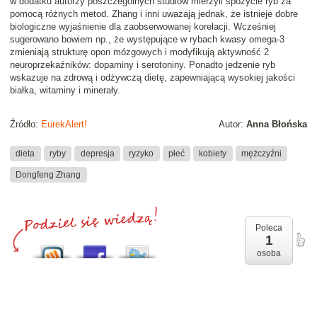
w dodatku autorzy poszczególnych studiów mierzyli spożycie ryb za
pomocą różnych metod. Zhang i inni uważają jednak, że istnieje dobre
biologiczne wyjaśnienie dla zaobserwowanej korelacji. Wcześniej
sugerowano bowiem np., że występujące w rybach kwasy omega-3
zmieniają strukturę opon mózgowych i modyfikują aktywność 2
neuroprzekaźników: dopaminy i serotoniny. Ponadto jedzenie ryb
wskazuje na zdrową i odżywczą dietę, zapewniającą wysokiej jakości
białka, witaminy i minerały.
Źródło:
EurekAlert!
Autor:
Anna Błońska
dieta
ryby
depresja
ryzyko
płeć
kobiety
mężczyźni
Dongfeng Zhang
Poleca
1
osoba