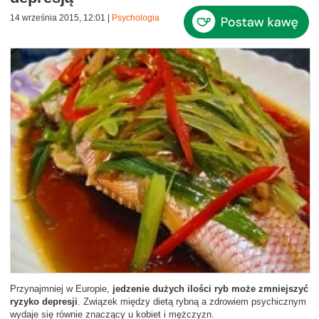
14 września 2015, 12:01
|
Psychologia
Przynajmniej w Europie,
jedzenie dużych ilości ryb może zmniejszyć
ryzyko depresji
. Związek między dietą rybną a zdrowiem psychicznym
wydaje się równie znaczący u kobiet i mężczyzn.