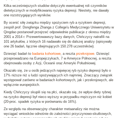
Kilka wcześniejszych studiów dotyczyło ewentualnej roli czynników
dietetycznych w modyfikowaniu ryzyka depresji. Niestety, nie dawały
one rozstrzygających wyników.
By ocenić siłę związku między spożyciem ryb a ryzykiem depresji,
zespół prof. Dongfenga Zhanga z College'u Medycznego Uniwersytetu w
Qingdao postanowił przejrzeć odpowiednie publikacje z okresu między
2001 a 2014 r. Przewertowawszy bazy danych, Chińczycy natrafili na
101 artykułów, z których 16 nadawało się do dalszej analizy (opisywały
one 26 badań, łącznie obejmujących 150.278 uczestników).
Dziesięć badań to
badania kohortowe
, a reszta
przekrojowe
. Dziesięć
przeprowadzano na Europejczykach, 7 w Ameryce Północnej, a reszta
obejmowała osoby z Azji, Oceanii oraz Ameryki Południowej.
Okazało się, że u osób jedzących najwięcej ryb ryzyko depresji było o
17% niższe niż u ludzi spożywających ich najmniej. Znaczący związek
występował zarówno w badaniach kohortowych, jak i przekrojowych, ale
wyłącznie europejskich.
Kiedy Chińczycy skupili się na płci, okazało się, że wpływ diety rybnej
na ryzyko depresji był nieco wyższy w przypadku mężczyzn niż kobiet
(20-proc. spadek ryzyka w porównaniu do 16%).
Ze względu na obserwacyjny charakter metaanalizy nie można
wyciągać wniosków odnośnie do zależności przyczynowo-skutkowych,