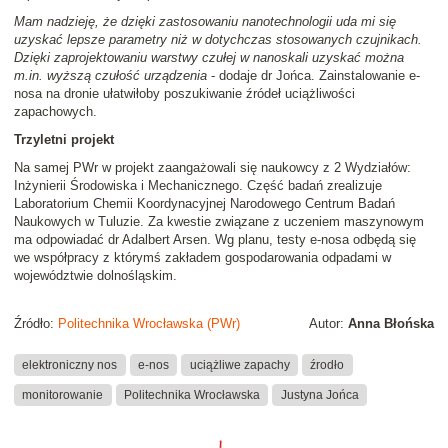
Mam nadzieję, że dzięki zastosowaniu nanotechnologii uda mi się
uzyskać lepsze parametry niż w dotychczas stosowanych czujnikach.
Dzięki zaprojektowaniu warstwy czułej w nanoskali uzyskać można
m.in. wyższą czułość urządzenia
- dodaje dr Jońca. Zainstalowanie e-
nosa na dronie ułatwiłoby poszukiwanie źródeł uciążliwości
zapachowych.
Trzyletni projekt
Na samej PWr w projekt zaangażowali się naukowcy z 2 Wydziałów:
Inżynierii Środowiska i Mechanicznego. Część badań zrealizuje
Laboratorium Chemii Koordynacyjnej Narodowego Centrum Badań
Naukowych w Tuluzie. Za kwestie związane z uczeniem maszynowym
ma odpowiadać dr Adalbert Arsen. Wg planu, testy e-nosa odbędą się
we współpracy z którymś zakładem gospodarowania odpadami w
województwie dolnośląskim.
Źródło:
Politechnika Wrocławska (PWr)
Autor:
Anna Błońska
elektroniczny nos
e-nos
uciążliwe zapachy
źrodło
monitorowanie
Politechnika Wrocławska
Justyna Jońca