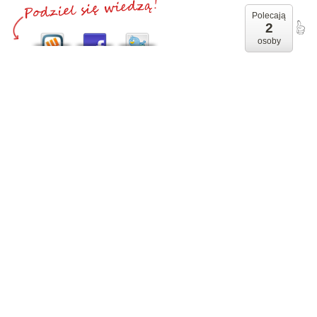
Polecają
2
osoby