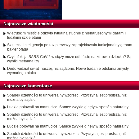
Najnowsze wiadomości
W etruskim mieście odkryto rytualną studnię z nienaruszonymi darami i
ludzkimi szkieletami
Sztuczna inteligencja po raz pierwszy zaprojektowała funkcjonalny genom
bakteriofaga
Czy infekcja SARS-CoV-2 w ciąży może odbić się na zdrowiu dziecka? Są
wyniki metaanalizy
Dodo widział świat inaczej, niż sądzono. Nowe badanie odsłania zmysły
wymarłego ptaka
Najnowsze komentarze
Spadek dzietności to uniwersalny wzorzec. Przyczyna jest prostsza, niż
można by sądzić
Ludzie polowali na mamucice. Samce zwykle ginęły w sposób naturalny
Spadek dzietności to uniwersalny wzorzec. Przyczyna jest prostsza, niż
można by sądzić
Ludzie polowali na mamucice. Samce zwykle ginęły w sposób naturalny
Spadek dzietności to uniwersalny wzorzec. Przyczyna jest prostsza, niż
można by sądzić