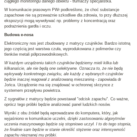
ciągłego monitoringu danego obiektu
- tłumaczy specjalistka.
W komunikacie prasowym PWr podkreślono, że choć substancje
zapachowe nie są przeważnie szkodliwe dla zdrowia, to przy dłuższej
ekspozycji mogą wywoływać np. problemy z koncentracją oraz
podrażnienia gardła i oczu.
Budowa e-nosa
Elektroniczny nos jest zbudowany z matrycy czujników. Bardzo istotną
jego częścią jest warstwa czuła, wyprodukowana z polimerów czy
tlenków metali półprzewodnikowych.
W każdym urządzeniu takich czujników będziemy mieli kilka lub
kilkanaście, ale nie będą one selektywne. Oznacza to, że nie będą
wykrywały konkretnego związku, ale każdy z wybranych czujników
będzie inaczej reagował z analizowaną mieszaniną
- zapowiada dr
Jońca. Urządzenie ma się znajdować w ochronnej skrzynce z
systemem przepływu powietrza.
Z sygnałów z matrycy będzie powstawał "odcisk zapachu". Co ważne,
oprócz tego próbki będzie analizować panel ludzkich nosów.
Wyniki z obu źródeł będą wprowadzane do komputera, który, jak
wyjaśniono w komunikacie uczelni,
dzięki zastosowaniu algorytmów
uczenia maszynowego będzie się stopniowo uczył. I to do tego stopnia,
że finalnie sam będzie w stanie określić stężenie oraz intensywność
zapachu nieznanej mu próbki
.