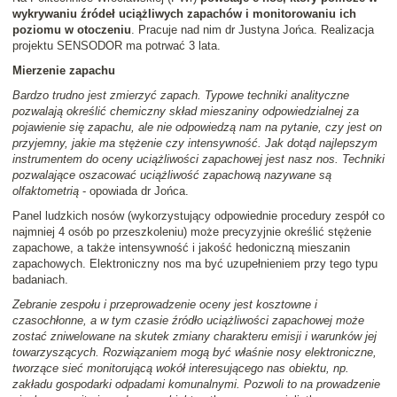
wykrywaniu źródeł uciążliwych zapachów i monitorowaniu ich
poziomu w otoczeniu
. Pracuje nad nim dr Justyna Jońca. Realizacja
projektu SENSODOR ma potrwać 3 lata.
Mierzenie zapachu
Bardzo trudno jest zmierzyć zapach. Typowe techniki analityczne
pozwalają określić chemiczny skład mieszaniny odpowiedzialnej za
pojawienie się zapachu, ale nie odpowiedzą nam na pytanie, czy jest on
przyjemny, jakie ma stężenie czy intensywność. Jak dotąd najlepszym
instrumentem do oceny uciążliwości zapachowej jest nasz nos. Techniki
pozwalające oszacować uciążliwość zapachową nazywane są
olfaktometrią
- opowiada dr Jońca.
Panel ludzkich nosów (wykorzystujący odpowiednie procedury zespół co
najmniej 4 osób po przeszkoleniu) może precyzyjnie określić stężenie
zapachowe, a także intensywność i jakość hedoniczną mieszanin
zapachowych. Elektroniczny nos ma być uzupełnieniem przy tego typu
badaniach.
Zebranie zespołu i przeprowadzenie oceny jest kosztowne i
czasochłonne, a w tym czasie źródło uciążliwości zapachowej może
zostać zniwelowane na skutek zmiany charakteru emisji i warunków jej
towarzyszących. Rozwiązaniem mogą być właśnie nosy elektroniczne,
tworzące sieć monitorującą wokół interesującego nas obiektu, np.
zakładu gospodarki odpadami komunalnymi. Pozwoli to na prowadzenie