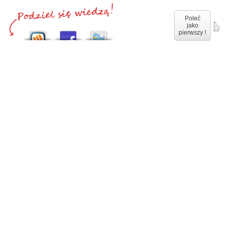
Poleć
jako
pierwszy !