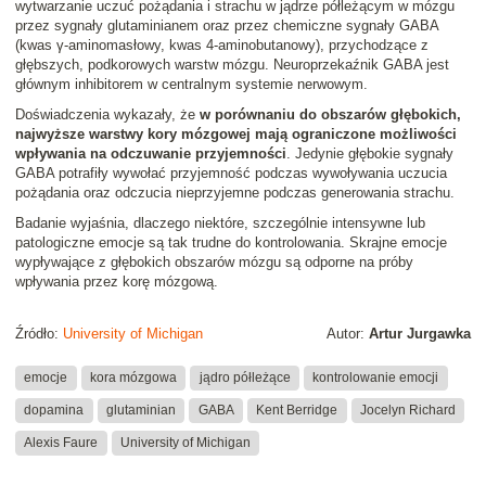
wytwarzanie uczuć pożądania i strachu w jądrze półleżącym w mózgu
przez sygnały glutaminianem oraz przez chemiczne sygnały GABA
(kwas γ-aminomasłowy, kwas 4-aminobutanowy), przychodzące z
głębszych, podkorowych warstw mózgu. Neuroprzekaźnik GABA jest
głównym inhibitorem w centralnym systemie nerwowym.
Doświadczenia wykazały, że
w porównaniu do obszarów głębokich,
najwyższe warstwy kory mózgowej mają ograniczone możliwości
wpływania na odczuwanie przyjemności
. Jedynie głębokie sygnały
GABA potrafiły wywołać przyjemność podczas wywoływania uczucia
pożądania oraz odczucia nieprzyjemne podczas generowania strachu.
Badanie wyjaśnia, dlaczego niektóre, szczególnie intensywne lub
patologiczne emocje są tak trudne do kontrolowania. Skrajne emocje
wypływające z głębokich obszarów mózgu są odporne na próby
wpływania przez korę mózgową.
Źródło:
University of Michigan
Autor:
Artur Jurgawka
emocje
kora mózgowa
jądro półleżące
kontrolowanie emocji
dopamina
glutaminian
GABA
Kent Berridge
Jocelyn Richard
Alexis Faure
University of Michigan