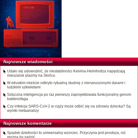
Najnowsze wiadomości
Udało się udowodnić, że niestabilności Kelvina-Helmholtza napędzają
mieszanie plazmy na Słońcu
W etruskim mieście odkryto rytualną studnię z nienaruszonymi darami i
ludzkimi szkieletami
Sztuczna inteligencja po raz pierwszy zaprojektowała funkcjonalny genom
bakteriofaga
Czy infekcja SARS-CoV-2 w ciąży może odbić się na zdrowiu dziecka? Są
wyniki metaanalizy
Najnowsze komentarze
Spadek dzietności to uniwersalny wzorzec. Przyczyna jest prostsza, niż
można by sądzić