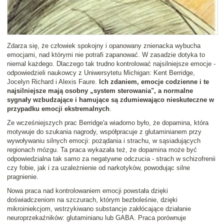
Zdarza się, że człowiek spokojny i opanowany znienacka wybucha
emocjami, nad którymi nie potrafi zapanować. W zasadzie dotyka to
niemal każdego. Dlaczego tak trudno kontrolować najsilniejsze emocje -
odpowiedzieli naukowcy z Uniwersytetu Michigan: Kent Berridge,
Jocelyn Richard i Alexis Faure.
Ich zdaniem, emocje codzienne i te
najsilniejsze mają osobny „system sterowania", a normalne
sygnały wzbudzające i hamujące są zdumiewająco nieskuteczne w
przypadku emocji ekstremalnych
.
Ze wcześniejszych prac Berridge'a wiadomo było, że dopamina, która
motywuje do szukania nagrody, współpracuje z glutaminianem przy
wywoływaniu silnych emocji: pożądania i strachu, w sąsiadujących
regionach mózgu. Ta praca wykazała też, że dopamina może być
odpowiedzialna tak samo za negatywne odczucia - strach w schizofrenii
czy fobie, jak i za uzależnienie od narkotyków, powodując silne
pragnienie.
Nowa praca nad kontrolowaniem emocji powstała dzięki
doświadczeniom na szczurach, którym bezboleśnie, dzięki
mikroiniekcjom, wstrzykiwano substancje zakłócające działanie
neuroprzekaźników: glutaminianu lub GABA. Praca porównuje