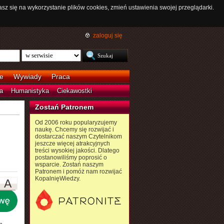
asz się na wykorzystanie plików cookies, zmień ustawienia swojej przeglądarki.
zaloguj się
e
Wywiady
Praca
a
Humanistyka
Ciekawostki
Zostań Patronem
Od 2006 roku popularyzujemy
naukę. Chcemy się rozwijać i
dostarczać naszym Czytelnikom
jeszcze więcej atrakcyjnych
treści wysokiej jakości. Dlatego
postanowiliśmy poprosić o
wsparcie. Zostań naszym
Patronem i pomóż nam rozwijać
KopalnięWiedzy.
A