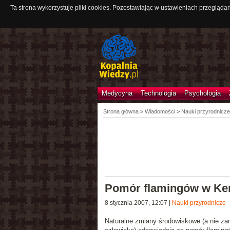
Ta strona wykorzystuje pliki cookies. Pozostawiając w ustawieniach przeglądar
Medycyna
Technologia
Psychologia
Strona główna
>
Wiadomości
>
Nauki przyrodnicze
Pomór flamingów w Ken
8 stycznia 2007, 12:07
|
Nauki przyrodnicze
Naturalne zmiany środowiskowe
(a nie za