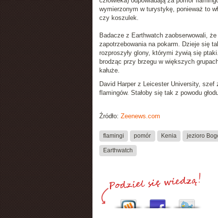
człowieka) odpowiadają za
pomór flaming
wymierzonym w turystykę, ponieważ to wła
czy koszulek.
Badacze z Earthwatch
zaobserwowali, że 
zapotrzebowania na pokarm. Dzieje się ta
rozproszyły glony, którymi żywią się pta
brodząc przy brzegu w większych grupach i
kałuże.
David Harper
z Leicester University, sze
flamingów. Stałoby się tak z powodu głod
Źródło:
Zeenews.com
flamingi
pomór
Kenia
jezioro Bog
Earthwatch