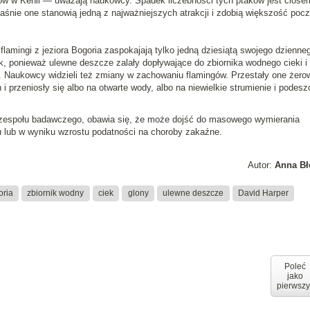
ów
w Kenii — uważają naukowcy. Spadek liczebności tych ptaków jest ciose
śnie one stanowią jedną z najważniejszych atrakcji i zdobią większość poc
flamingi z
jeziora Bogoria
zaspokajają tylko jedną dziesiątą swojego dzienne
k, ponieważ ulewne deszcze zalały dopływające do zbiornika wodnego cieki i
ki. Naukowcy widzieli też zmiany w zachowaniu flamingów. Przestały one żero
 przeniosły się albo na otwarte wody, albo na niewielkie strumienie i podes
f zespołu badawczego, obawia się, że może dojść do masowego wymierania
u lub w wyniku wzrostu podatności na choroby zakaźne.
Autor:
Anna Bł
oria
zbiornik wodny
ciek
glony
ulewne deszcze
David Harper
Poleć
jako
pierwszy