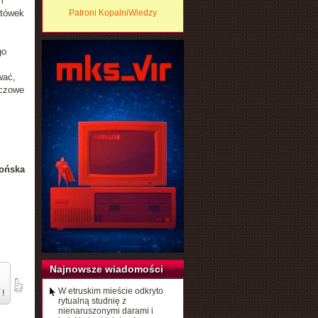
m
ztówek
Patroni KopalniWiedzy
go
wać,
zczowe
ońska
Najnowsze wiadomości
W etruskim mieście odkryto
 !
rytualną studnię z
nienaruszonymi darami i