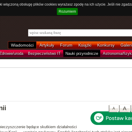
ki włączoną obsługę plików cookies wyrażasz zgodę na ich użycie. Jeśli nie zgadz
Rozumiem
Wiadomości
Artykuły
Forum
Książki
Konkursy
Galeri
Zdrowie/uroda
Bezpieczeństwo IT
Nauki przyrodnicze
Astronomia/fizyk
ii
A
A
nieczyszczenie będące skutkiem działalności