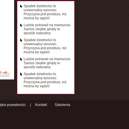
Spadek dzietności to
uniwersalny wzorzec.
Przyczyna jest prostsza, niż
można by sądzić
Ludzie polowali na mamucice.
Samce zwykle ginęły w
sposób naturalny
Spadek dzietności to
uniwersalny wzorzec.
Przyczyna jest prostsza, niż
można by sądzić
Ludzie polowali na mamucice.
Samce zwykle ginęły w
sposób naturalny
»
Spadek dzietności to
uniwersalny wzorzec.
Przyczyna jest prostsza, niż
można by sądzić
ityka prywatności
|
Kontakt
Szkolenia