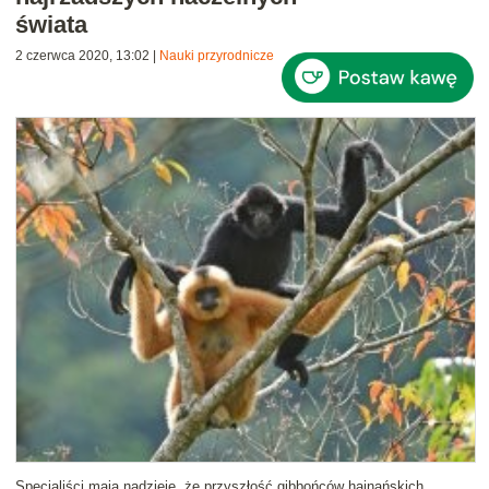
świata
2 czerwca 2020, 13:02
|
Nauki przyrodnicze
Specjaliści mają nadzieję, że przyszłość gibbońców hajnańskich