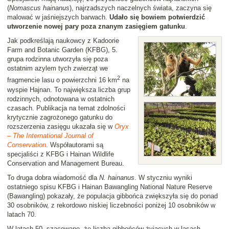
(
Nomascus hainanus
), najrzadszych naczelnych świata, zaczyna się
malować w jaśniejszych barwach.
Udało się bowiem potwierdzić
utworzenie nowej pary poza znanym zasięgiem gatunku
.
Jak podkreślają naukowcy z Kadoorie
Farm and Botanic Garden (KFBG), 5.
grupa rodzinna utworzyła się poza
ostatnim azylem tych zwierząt we
2
fragmencie lasu o powierzchni 16 km
na
wyspie Hajnan. To największa liczba grup
rodzinnych, odnotowana w ostatnich
czasach. Publikacja na temat zdolności
krytycznie zagrożonego gatunku do
rozszerzenia zasięgu ukazała się w
Oryx
– The International Journal of
Conservation
. Współautorami są
specjaliści z KFBG i Hainan Wildlife
Conservation and Management Bureau.
To druga dobra wiadomość dla
N. hainanus
. W styczniu wyniki
ostatniego spisu KFBG i Hainan Bawangling National Nature Reserve
(Bawangling) pokazały, że populacja gibbońca zwiększyła się do ponad
30 osobników, z rekordowo niskiej liczebności poniżej 10 osobników w
latach 70.
W latach 50. szacowano, że liczba gibbońców żyjących w lasach