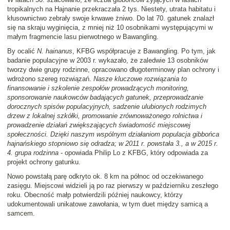
tropikalnych na Hajnanie przekraczała 2 tys. Niestety, utrata habitatu i
kłusownictwo zebrały swoje krwawe żniwo. Do lat 70. gatunek znalazł
się na skraju wyginięcia, z mniej niż 10 osobnikami występującymi w
małym fragmencie lasu pierwotnego w Bawangling.
By ocalić
N. hainanus
, KFBG współpracuje z Bawangling. Po tym, jak
badanie populacyjne w 2003 r. wykazało, że zaledwie 13 osobników
tworzy dwie grupy rodzinne, opracowano długoterminowy plan ochrony i
wdrożono szereg rozwiązań.
Nasze kluczowe rozwiązania to
finansowanie i szkolenie zespołów prowadzących monitoring,
sponsorowanie naukowców badających gatunek, przeprowadzanie
dorocznych spisów populacyjnych, sadzenie ulubionych rodzimych
drzew z lokalnej szkółki, promowanie zrównoważonego rolnictwa i
prowadzenie działań zwiększających świadomość miejscowej
społeczności. Dzięki naszym wspólnym działaniom populacja gibbońca
hajnańskiego stopniowo się odradza; w 2011 r. powstała 3., a w 2015 r.
4. grupa rodzinna
- opowiada Philip Lo z KFBG, który odpowiada za
projekt ochrony gatunku.
Nowo powstałą parę odkryto ok. 8 km na północ od oczekiwanego
zasięgu. Miejscowi widzieli ją po raz pierwszy w październiku zeszłego
roku. Obecność małp potwierdzili później naukowcy, którzy
udokumentowali unikatowe zawołania, w tym duet między samicą a
samcem.