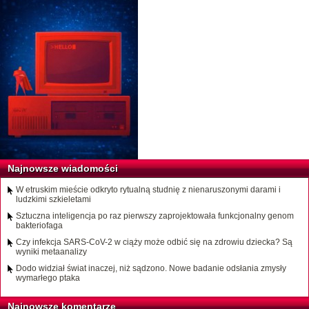
Najnowsze wiadomości
W etruskim mieście odkryto rytualną studnię z nienaruszonymi darami i
ludzkimi szkieletami
Sztuczna inteligencja po raz pierwszy zaprojektowała funkcjonalny genom
bakteriofaga
Czy infekcja SARS-CoV-2 w ciąży może odbić się na zdrowiu dziecka? Są
wyniki metaanalizy
Dodo widział świat inaczej, niż sądzono. Nowe badanie odsłania zmysły
wymarłego ptaka
Najnowsze komentarze