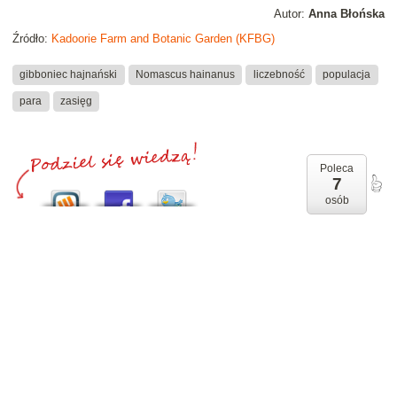
Autor:
Anna Błońska
Źródło:
Kadoorie Farm and Botanic Garden (KFBG)
gibboniec hajnański
Nomascus hainanus
liczebność
populacja
para
zasięg
Poleca
7
osób