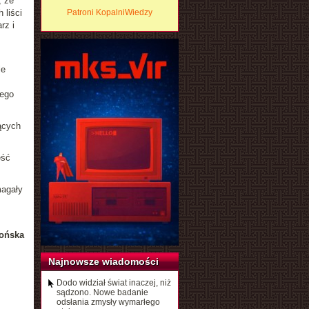
, że
 liści
Patroni KopalniWiedzy
rz i
le
zego
ących
ęść
magały
ońska
Najnowsze wiadomości
Dodo widział świat inaczej, niż
sądzono. Nowe badanie
odsłania zmysły wymarłego