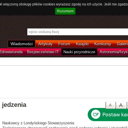
ki włączoną obsługę plików cookies wyrażasz zgodę na ich użycie. Jeśli nie zgadz
Rozumiem
Wiadomości
Artykuły
Forum
Książki
Konkursy
Galeri
Zdrowie/uroda
Bezpieczeństwo IT
Nauki przyrodnicze
Astronomia/fizyk
 jedzenia
A
A
Naukowcy z Londyńskiego Stowarzyszenia