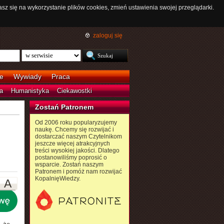
asz się na wykorzystanie plików cookies, zmień ustawienia swojej przeglądarki.
zaloguj się
e
Wywiady
Praca
a
Humanistyka
Ciekawostki
Zostań Patronem
Od 2006 roku popularyzujemy
naukę. Chcemy się rozwijać i
dostarczać naszym Czytelnikom
jeszcze więcej atrakcyjnych
treści wysokiej jakości. Dlatego
postanowiliśmy poprosić o
wsparcie. Zostań naszym
Patronem i pomóż nam rozwijać
KopalnięWiedzy.
A