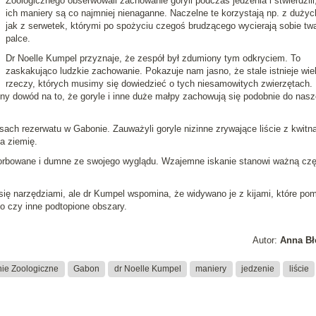
Zoologicznego obserwowali zachowanie goryli podczas jedzenia i stwierdzili
ich maniery są co najmniej nienaganne. Naczelne te
korzystają
np.
z dużych
jak z serwetek
, którymi po spożyciu czegoś brudzącego
wycierają sobie twa
palce
.
Dr Noelle Kumpel
przyznaje, że zespół był zdumiony tym odkryciem.
To
zaskakująco ludzkie zachowanie. Pokazuje nam jasno, że stale istnieje wie
rzeczy, których musimy się dowiedzieć o tych niesamowitych zwierzętach
.
ny dowód na to, że goryle i inne duże małpy zachowują się podobnie do nas
ach rezerwatu w Gabonie. Zauważyli goryle nizinne zrywające liście z kwitn
na ziemię.
orbowane i
dumne ze swojego wyglądu
. Wzajemne iskanie stanowi ważną cz
się narzędziami, ale dr Kumpel wspomina, że widywano je z kijami, które po
o czy inne podtopione obszary.
Autor:
Anna Bł
ie Zoologiczne
Gabon
dr Noelle Kumpel
maniery
jedzenie
liście