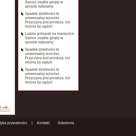
Samce zwykle ginęły w
sposób naturalny
Spadek dzietności to
uniwersalny wzorzec.
Przyczyna jest prostsza, niż
można by sądzić
Ludzie polowali na mamucice.
Samce zwykle ginęły w
sposób naturalny
Spadek dzietności to
uniwersalny wzorzec.
Przyczyna jest prostsza, niż
można by sądzić
Spadek dzietności to
uniwersalny wzorzec.
Przyczyna jest prostsza, niż
można by sądzić
»
ityka prywatności
|
Kontakt
Szkolenia