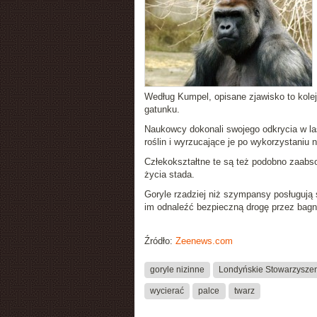
Według Kumpel, opisane zjawisko to kolej
gatunku.
Naukowcy dokonali swojego odkrycia w las
roślin i wyrzucające je po wykorzystaniu 
Człekokształtne te są też podobno zaabs
życia stada.
Goryle rzadziej niż szympansy posługują 
im odnaleźć bezpieczną drogę przez bagn
Źródło:
Zeenews.com
goryle nizinne
Londyńskie Stowarzyszen
wycierać
palce
twarz