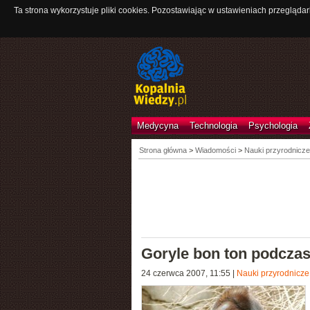
Ta strona wykorzystuje pliki cookies. Pozostawiając w ustawieniach przeglądar
Medycyna
Technologia
Psychologia
Strona główna
>
Wiadomości
>
Nauki przyrodnicze
Goryle bon ton podczas
24 czerwca 2007, 11:55
|
Nauki przyrodnicze