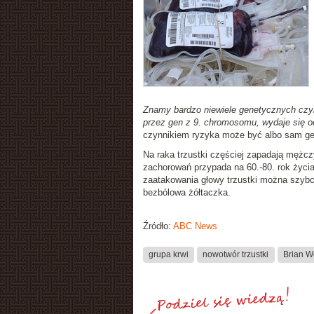
Znamy bardzo niewiele genetycznych czynn
przez gen z 9. chromosomu, wydaje się o
czynnikiem ryzyka może być albo sam gen 
Na raka trzustki częściej zapadają mężczy
zachorowań przypada na 60.-80. rok życi
zaatakowania głowy trzustki można szybci
bezbólowa żółtaczka.
Źródło:
ABC News
grupa krwi
nowotwór trzustki
Brian W