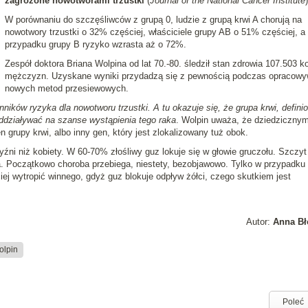
zagrożone nowotworami trzustki
(
Journal of the National Cancer Institute
)
W porównaniu do szczęśliwców z grupą 0, ludzie z grupą krwi A chorują na
nowotwory trzustki o 32% częściej, właściciele grupy AB o 51% częściej, a
przypadku grupy B ryzyko wzrasta aż o 72%.
Zespół doktora Briana Wolpina od lat 70.-80. śledził stan zdrowia 107.503 ko
mężczyzn. Uzyskane wyniki przydadzą się z pewnością podczas opracowy
nowych metod przesiewowych.
ików ryzyka dla nowotworu trzustki. A tu okazuje się, że grupa krwi, defini
ddziaływać na szanse wystąpienia tego raka
. Wolpin uważa, że dziedziczny
grupy krwi, albo inny gen, który jest zlokalizowany tuż obok.
źni niż kobiety. W 60-70% złośliwy guz lokuje się w głowie gruczołu. Szczyt
a. Początkowo choroba przebiega, niestety, bezobjawowo. Tylko w przypadku
ej wytropić winnego, gdyż guz blokuje odpływ żółci, czego skutkiem jest
Autor:
Anna Bł
olpin
Poleć