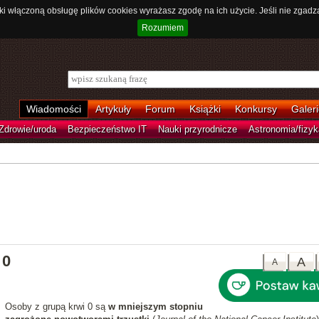
ki włączoną obsługę plików cookies wyrażasz zgodę na ich użycie. Jeśli nie zgadz
Rozumiem
Wiadomości
Artykuły
Forum
Książki
Konkursy
Galeri
Zdrowie/uroda
Bezpieczeństwo IT
Nauki przyrodnicze
Astronomia/fizyk
 0
A
A
Osoby z grupą krwi 0 są
w mniejszym stopniu