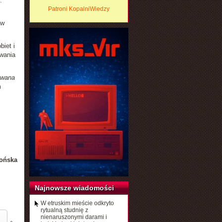
.
Patroni KopalniWiedzy
 w
biet i
wania
owana
m
ońska
Najnowsze wiadomości
W etruskim mieście odkryto
rytualną studnię z
nienaruszonymi darami i