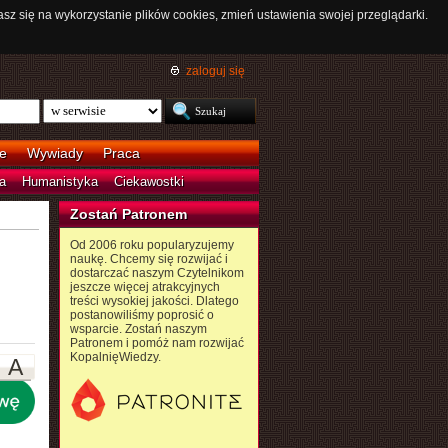
asz się na wykorzystanie plików cookies, zmień ustawienia swojej przeglądarki.
zaloguj się
e
Wywiady
Praca
a
Humanistyka
Ciekawostki
Zostań Patronem
Od 2006 roku popularyzujemy
naukę. Chcemy się rozwijać i
dostarczać naszym Czytelnikom
jeszcze więcej atrakcyjnych
treści wysokiej jakości. Dlatego
postanowiliśmy poprosić o
wsparcie. Zostań naszym
Patronem i pomóż nam rozwijać
KopalnięWiedzy.
A