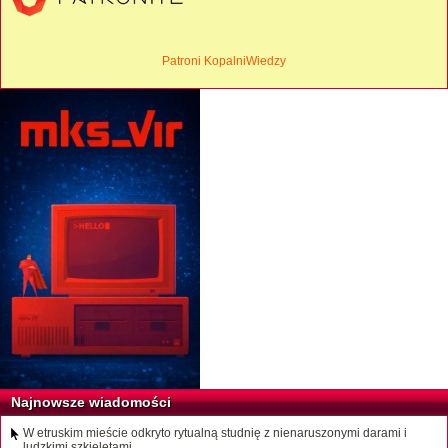
Patroni KopalniWiedzy
Najnowsze wiadomości
W etruskim mieście odkryto rytualną studnię z nienaruszonymi darami i
ludzkimi szkieletami