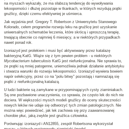
na myszach wykazały, że ma słabszą tendencję do wywoływania
lekooporności i dłużej pozostaje w tkankach, w których rezydują prątki
gruźlicy, dzięki czemu efektywniej je uśmierca.
Jak wyjaśnia prof. Gregory T. Robertson z Uniwersytetu Stanowego
Kolorado, celem programów rozwoju leku na gruźlicę jest uzyskanie
uniwersalnych schematów leczenia, które skrócą i uproszczą terapię,
trwającą obecnie co najmniej 6 miesięcy, a w niektórych przypadkach
nawet ponad rok.
Izoniazyd jest prolekiem i musi być aktywowany przez katalazę
bakteryjną KatG. Wiąże się z tym pewien problem - u niektórych
Mycobacterium tuberculosis
KatG jest niefunkcjonalna. Nie sprawia to,
że prątki są mniej patogenne, uniemożliwia jednak działanie antybiotyku
i stwarza warunki do rozwoju lekooporności. Izoniazyd wywiera bowiem
napór selekcyjny, przez co na "polu bitwy" pozostają i namnażają się
prątki z niefunkcjonalną katalazą.
U ludzi bakterie są zamykane w przypominających cysty ziarniniakach.
Są one pozbawione unaczynienia, co sprawia, że często lek do nich nie
dociera. W większości mysich modeli gruźlicy do oceny skuteczności
nowych leków nie udaje się odtworzyć tych zmian patologicznych. Nie
można więc powiedzieć, jak lek zachowa się przy zaawansowanej
chorobie płuc, jaką zwykle jest gruźlica człowieka.
Porównując izoniazyd i AN12855, zespół Robertsona wykorzystał
myszy, u których występowały ziarniniaki (model