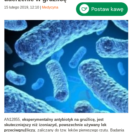
15 lutego 2019, 12:10
|
Medycyna
AN12855,
eksperymentalny antybiotyk na gruźlicę, jest
skuteczniejszy niż izoniazyd, powszechnie używany lek
przeciwgruźliczy
, zaliczany do tzw. leków pierwszego rzutu. Badania