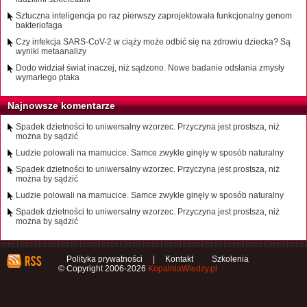
Sztuczna inteligencja po raz pierwszy zaprojektowała funkcjonalny genom
bakteriofaga
Czy infekcja SARS-CoV-2 w ciąży może odbić się na zdrowiu dziecka? Są
wyniki metaanalizy
Dodo widział świat inaczej, niż sądzono. Nowe badanie odsłania zmysły
wymarłego ptaka
Najnowsze komentarze
Spadek dzietności to uniwersalny wzorzec. Przyczyna jest prostsza, niż
można by sądzić
Ludzie polowali na mamucice. Samce zwykle ginęły w sposób naturalny
Spadek dzietności to uniwersalny wzorzec. Przyczyna jest prostsza, niż
można by sądzić
Ludzie polowali na mamucice. Samce zwykle ginęły w sposób naturalny
Spadek dzietności to uniwersalny wzorzec. Przyczyna jest prostsza, niż
można by sądzić
Polityka prywatności
|
Kontakt
Szkolenia
© Copyright 2006-2026
KopalniaWiedzy.pl