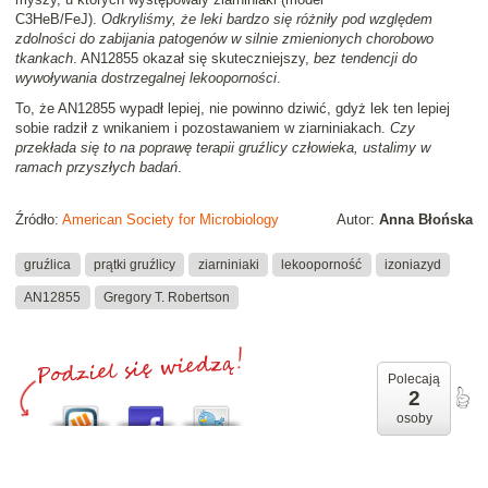
C3HeB/FeJ).
Odkryliśmy, że leki bardzo się różniły pod względem
zdolności do zabijania patogenów w silnie zmienionych chorobowo
tkankach
. AN12855 okazał się skuteczniejszy,
bez tendencji do
wywoływania dostrzegalnej lekooporności
.
To, że AN12855 wypadł lepiej, nie powinno dziwić, gdyż lek ten lepiej
sobie radził z wnikaniem i pozostawaniem w ziarniniakach.
Czy
przekłada się to na poprawę terapii gruźlicy człowieka, ustalimy w
ramach przyszłych badań
.
Źródło:
American Society for Microbiology
Autor:
Anna Błońska
gruźlica
prątki gruźlicy
ziarniniaki
lekooporność
izoniazyd
AN12855
Gregory T. Robertson
Polecają
2
osoby